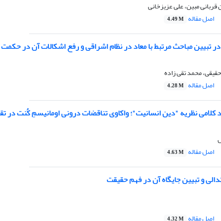
قربانی مبین، علی عزیزخانی
اصل مقاله
4.49 M
ر تبیین مباحث مرتبط با معاد در نظام اشراقی و رفع اشکالات آن در حکمت
قیقی، محمد تقی زاده
اصل مقاله
4.28 M
 کلامی
نظریه "دین انسانیت"؛ واکاوی تناقضات درونی اومانیسمِ کُنت در تق
ل
اصل مقاله
4.63 M
الی و تبیین جایگاه آن در فهم حقیقت
اصل مقاله
4.32 M