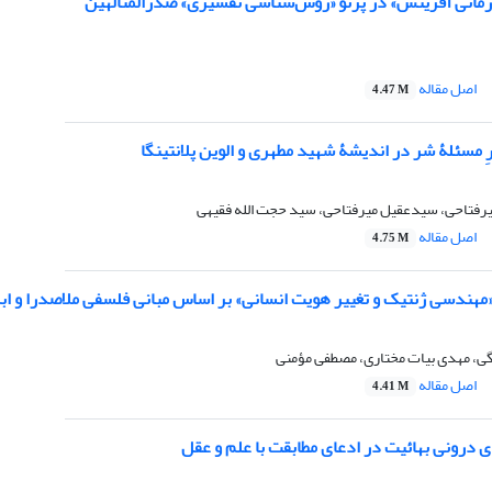
انی آفرینش» در پرتو «روش‌شناسی تفسیری» صدرالمتألهین
اصل مقاله
4.47 M
ِ مسئلۀ شر در اندیشۀ شهید مطهری و الوین پلانتینگا
تاحی، سیدعقیل میرفتاحی، سید حجت الله فقیهی
اصل مقاله
4.75 M
مهندسی ژنتیک
و تغییر هویت انسانی» بر اساس مبانی فلسفی ملاصدرا و ابن
گی، مهدی بیات مختاری، مصطفی مؤمنی
اصل مقاله
4.41 M
 درونی بهائیت در ادعای مطابقت با علم و عقل