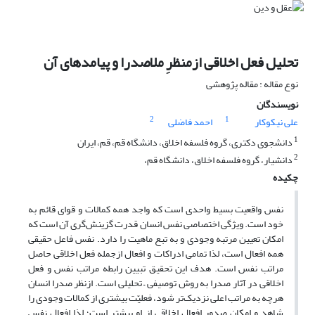
تحلیل فعل اخلاقی ازمنظرِ ملاصدرا و پیامدهای آن
نوع مقاله : مقاله پژوهشی
نویسندگان
2
1
علی نیکوکار
احمد فاضلی
1
دانشجوی دکتری، گروه فلسفه اخلاق، دانشگاه قم، قم، ایران
2
دانشیار، گروه فلسفه اخلاق، دانشگاه قم،
چکیده
نفس واقعیت بسیط واحدی است که واجد همه کمالات و قوای قائم به
خود است. ویژگی اختصاصی نفس انسان قدرت گزینش‌گری آن است که
امکان تعیین مرتبه وجودی و به تبع ماهیت را دارد. نفس فاعل حقیقی
همه افعال است، لذا تمامی ادراکات و افعال از‌جمله فعل اخلاقی حاصل
مراتب نفس است. هدف این تحقیق تبیین رابطه مراتب نفس و فعل
اخلاقی در آثار صدرا به روش توصیفی
–
تحلیلی است. ازنظر صدرا انسان
هرچه به مراتب اعلی نزدیک‌تر شود، فعلیّت بیشتری از کمالات وجودی را
شاهد و امکان صدور افعال اخلاقی از او بیشتر است؛ لذا افعال نفس