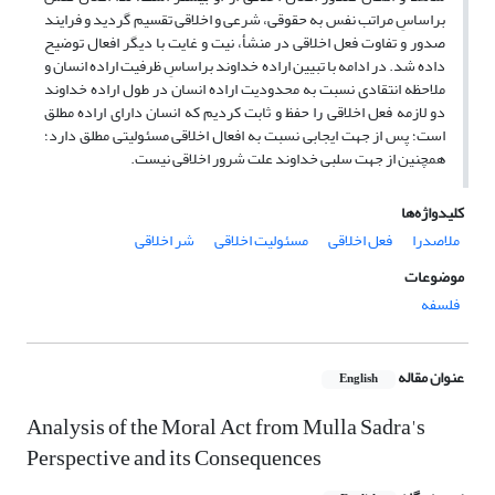
براساسِ مراتب نفس به حقوقی، شرعی و اخلاقی تقسیم گردید و فرایند
صدور و تفاوت فعل اخلاقی در منشأ، نیت و غایت با دیگر افعال توضیح
داده شد. در ادامه با تبیین اراده خداوند براساسِ ظرفیت اراده انسان و
ملاحظه انتقادی نسبت به محدودیت اراده انسان در طول اراده خداوند
دو لازمه فعل اخلاقی را حفظ و ثابت کردیم که انسان دارای اراده مطلق
است؛ پس از جهت ایجابی نسبت به افعال اخلاقی مسئولیتی مطلق دارد؛
همچنین از جهت سلبی خداوند علت شرور اخلاقی نیست.
کلیدواژه‌ها
ملاصدرا
فعل اخلاقی
مسئولیت اخلاقی
شر اخلاقی
موضوعات
فلسفه
عنوان مقاله
English
Analysis of the Moral Act from Mulla Sadra's
Perspective and its Consequences