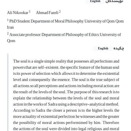
نویسندگان
English
1
2
Ali Nikookar
Ahmad Fazeli
1
PhD Student, Department of Moral Philosophy, University of Qom, Qom,
Iran
2
Associate professor, Department of Philosophy of Ethics, University of
Qom,
چکیده
English
The soul is a single simple reality that possesses all perfections and
powers that are self-existent. the specific feature of the human soul
is its power of selection, which allows it to determine the existential
level and, consequently, the essence. The soul is the true subject of
all actions, so all perceptions and actions, including moral action, are
the result of the levels of the soul. The purpose of this research is to
explain the relationship between the levels of the soul and moral
action in the works of Sadra using a descriptive-analytical method.
According to Sadra, the closer a person is to the higher levels, the
more actuality of existential perfection he witnesses and the greater
the possibility of moral actions performimed by him. Therefore,
the actions of the soul were divided into legal, religious, and moral