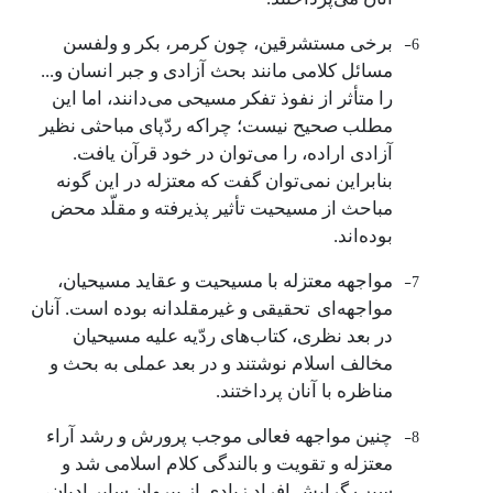
6-
برخی مستشرقین، چون کرمر، بکر و ولفسن
مسائل کلامی مانند بحث آزادی و جبر انسان و...
را متأثر از نفوذ تفکر مسیحی می‌دانند، اما این
مطلب صحیح نیست؛ چراکه ردّپای مباحثی نظیر
آزادی اراده، را می‌توان در خود قرآن یافت.
بنابراین نمی‌توان گفت که معتزله در این گونه
مباحث از مسیحیت تأثیر پذیرفته و مقلّد محض
بوده‌اند.
7-
مواجهه معتزله با مسیحیت و عقاید مسیحیان،
مواجهه‌ای
تحقیقی و غیرمقلدانه بوده است. آنان
در بعد نظری، کتاب‌های ردّیه علیه مسیحیان
مخالف اسلام نوشتند و در بعد عملی به بحث و
مناظره با آنان پرداختند.
8-
چنین مواجهه فعالی موجب پرورش و رشد آراء
معتزله و تقویت و بالندگی کلام اسلامی شد و
سبب گرایش افراد زیادی از پیروان سایر ادیان،