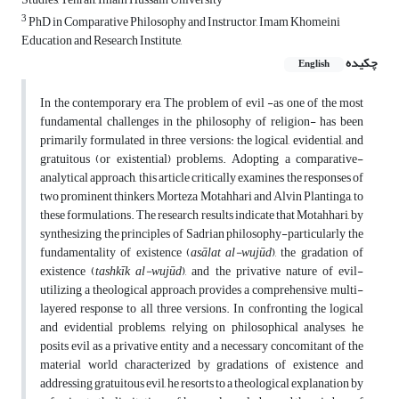
3
PhD in Comparative Philosophy and Instructor, Imam Khomeini
Education and Research Institute,
چکیده
English
In the contemporary era, The problem of evil
-
as one of the most
fundamental challenges in the philosophy of religion- has been
primarily formulated in three versions: the logical, evidential, and
gratuitous (or existential) problems. Adopting a comparative-
analytical approach, this article critically examines the responses of
two prominent thinkers, Morteza Motahhari and Alvin Plantinga, to
these formulations.
The research results indicate that Motahhari, by
synthesizing the principles of Sadrian philosophy-particularly the
fundamentality of existence (
as
ā
lat al-wuj
ū
d
), the gradation of
existence (
tashk
ī
k al-wuj
ū
d
), and the privative nature of evil-
utilizing a theological approach, provides a comprehensive, multi-
layered response to all three versions. In confronting the logical
and evidential problems, relying on philosophical analyses, he
posits evil as a privative entity and a necessary concomitant of the
material world characterized by gradations of existence and
addressing gratuitous evil, he resorts to a theological explanation by