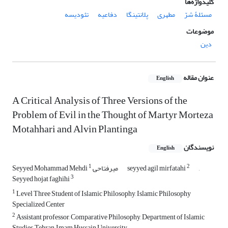
کلیدواژه‌ها
مسئلۀ شرّ
مطهری
پلانتینگا
دفاعیه
تئودیسه
موضوعات
دین
عنوان مقاله
English
A Critical Analysis of Three Versions of the
Problem of Evil in the Thought of Martyr Morteza
Motahhari and Alvin Plantinga
نویسندگان
English
1
2
,
seyyed agil mirfatahi
Seyyed Mohammad Mehdi میرفتاحی
3
Seyyed hojat faghihi
1
Level Three Student of Islamic Philosophy, Islamic Philosophy
Specialized Center
2
Assistant professor, Comparative Philosophy, Department of Islamic
Studies, Tehran, Imam Hussain University