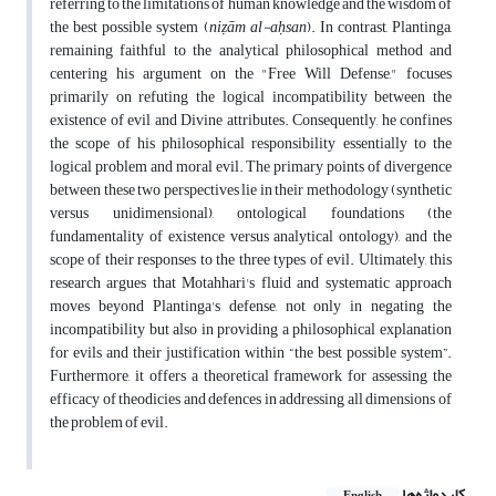
referring to the limitations of human knowledge and the wisdom of
the best possible system (
ni
ẓā
m al-a
ḥ
san
).
In contrast, Plantinga,
remaining faithful to the analytical philosophical method and
centering his argument on the "Free Will Defense," focuses
primarily on refuting the logical incompatibility between the
existence of evil and Divine attributes. Consequently, he confines
the scope of his philosophical responsibility essentially to the
logical problem and moral evil.
The primary points of divergence
between these two perspectives lie in their methodology (synthetic
versus unidimensional), ontological foundations (the
fundamentality of existence versus analytical ontology), and the
scope of their responses to the three types of evil. Ultimately, this
research argues that Motahhari's fluid and systematic approach
moves beyond Plantinga's defense, not only in negating the
incompatibility but also in providing a philosophical explanation
for evils and their justification within “the best possible system”.
Furthermore, it offers a theoretical framework for assessing the
efficacy of theodicies and defences in addressing all dimensions of
the problem of evil.
کلیدواژه‌ها