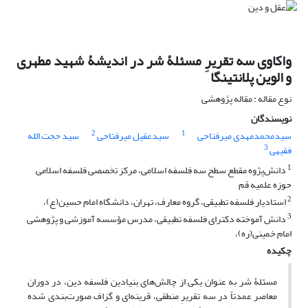
واکاوی سه تقریرِ مسئلۀ شر در اندیشۀ شهید مطهری
و الوین پلانتینگا
نوع مقاله : مقاله پژوهشی
نویسندگان
2
1
سیدمحمدمهدی میرفتاحی
سیدعقیل میرفتاحی
سید حجت الله
3
فقیهی
1
دانش‌پژوه مقطع سطح سه فلسفه اسلامی، مرکز تخصصی فلسفه اسلامی
حوزه علمیه قم
2
استادیار فلسفه تطبیقی، گروه معارف، تهران، دانشگاه امام حسین(ع)،
3
دانش آموخته دکترای فلسفه تطبیقی، مدرس مؤسسه آموزشی و پژوهشی
امام خمینی(ره)،
چکیده
مسئلۀ شر به عنوان یکی از چالش‌های بنیادین فلسفه دین، در دوران
معاصر عمدتاً در سه تقریرِ منطقی، قرینه‌ای و گزاف صورت‌بندی شده