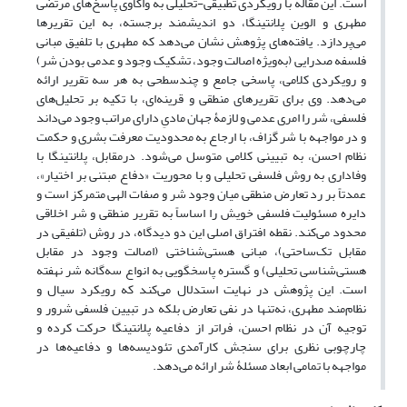
است. این مقاله با رویکردی تطبیقی
-
تحلیلی به واکاوی پاسخ‌های مرتضی
مطهری و الوین پلانتینگا، دو اندیشمند برجسته، به این تقریرها
می‌پردازد. یافته‌های پژوهش نشان می‌دهد که مطهری با تلفیق مبانی
فلسفه صدرایی (به‌ویژه اصالت وجود، تشکیک وجود و عدمی بودن شر)
و رویکردی کلامی، پاسخی جامع و چندسطحی به هر سه تقریر ارائه
می‌دهد. وی برای تقریرهای منطقی و قرینه‌ای، با تکیه بر تحلیل‌های
فلسفی، شر را امری عدمی و لازمۀ جهان مادیِ دارای مراتب وجود می‌داند
و در مواجهه با شر گزاف، با ارجاع به محدودیت معرفت بشری و حکمت
نظام احسن، به تبیینی کلامی متوسل می‌شود. در‌مقابل، پلانتینگا با
وفاداری به روش فلسفی تحلیلی و با محوریت «دفاع مبتنی بر اختیار»،
عمدتاً بر رد تعارض منطقی میان وجود شر و صفات الهی متمرکز است و
دایره مسئولیت فلسفی خویش را اساساً به تقریر منطقی و شر اخلاقی
محدود می‌کند. نقطه افتراق اصلی این دو دیدگاه، در روش (تلفیقی در
مقابل تک‌ساحتی)، مبانی هستی‌شناختی (اصالت وجود در مقابل
هستی‌شناسی تحلیلی) و گستره پاسخگویی به انواع سه‌گانه شر نهفته
است. این پژوهش در نهایت استدلال می‌کند که رویکرد سیال و
نظام‌مند مطهری، نه‌تنها در نفی تعارض بلکه در تبیین فلسفی شرور و
توجیه آن در نظام احسن، فراتر از دفاعیه پلانتینگا حرکت کرده و
چارچوبی نظری برای سنجش کارآمدی تئودیسه‌ها و دفاعیه‌ها در
مواجهه با تمامی ابعاد مسئلۀ شر ارائه می‌دهد
.