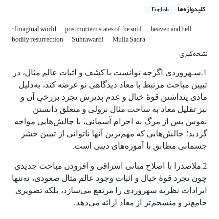
کلیدواژه‌ها
English
: Imaginal world
postmortem states of the soul
heaven and hell
bodily resurrection
Suhrawardi
Mulla Sadra
نتیجه‌گیری
1.سـهروردی اگرچه توانست با کشف و اثبات عالم مثال، در
تبیین مباحث مرتبط با معاد دیدگاهی نو عرضه کند، به‌دلیل
مادی‌ پنداشتن قوۀ خیال و عدم پذیرش تجرد برزخیِ آن و
نیز تقلیل معاد به ساحت مثال نزولی و متعلق دانستن
نفوس پس از مرگ به اجرام آسمانی، با چالش‌هایی مواجه
گردید؛ چالش‌هایی که مهم‌ترین آنها ناتوانی از تبیین حشر
.
جسمانی مطابق با آموزه‌های دینی است
2.ملاصدرا با اصلاح مبانی اشراقی و افزودن مباحث جدیدی
چون تجرد قوۀ خیال و اثبات وجود عالم مثال صعودی، نه‌تنها
ایرادات نظریه سهروردی را مرتفع می‌سازد، بلکه تصویری
جامع‌تر و منسجم‌تر از معاد ارائه می‌دهد.