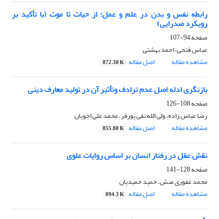
رابطه نفس و بدن در علم و عمل؛ از حیات تا موت (با تأکید بر
رویکرد صدرایی)
صفحه
94-107
عباس فتحی، احمد بهشتی
مشاهده مقاله
اصل مقاله
872.38 K
بازنگری ادله اصل عدم ترادف وتأثیر آن در تولید معارف دینی
صفحه
108-126
رضا عباس زاده، ولی الله نقی پورفر، محمد علی اخویان
مشاهده مقاله
اصل مقاله
855.88 K
نقش عقل در رفتار انسان بر اساس روایات علوی
صفحه
128-141
محمد غفوری منش، حمید حمیدیان
مشاهده مقاله
اصل مقاله
894.3 K