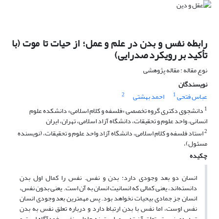
رابطه نفس و بدن در علم و عمل؛ از حیات تا موت (با
تأکید بر رویکرد صدرایی)
نوع مقاله : مقاله پژوهشی
نویسندگان
2
1
عباس فتحی
احمد بهشتی
1
دانشجوی دکتری گروه تخصصی «فلسفه و کلام اسلامی» دانشکده علوم
انسانی، واحد علوم و تحقیقات، دانشگاه آزاد اسلامی، تهران، ایران
2
استاد فلسفه و کلام اسلامی، دانشگاه آزاد واحد علوم و تحقیقات، (نویسنده
مسئول)،
چکیده
انسان دو بعد وجودی دارد: بدن و نفس. نفس را کمال اول بدن
دانسته‌اند، یعنی کمالی که انسانیت انسان به آن است. یعنی بدون نفس،
انسان جز جمادی بی­حیات نخواهد بود. پس مهم­ترین بعد وجودی انسان
نفس اوست، اما نفس با بدن ارتباط دارد و درباره تعلق نفس به بدن
تردیدی نیست. تعلق آن تدبیری است نه حلولی. نفس خود­آگاه است و