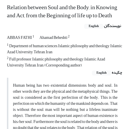
Relation between Soul and the Body, in Knowing
and Act, from the Beginning of life up to Death
نویسندگان
English
1
2
ABBAS FATHI
Ahamad Beheshti
1
Department of human sciences, Islamic philosophy and theology, Islamic
Azad University, Tehran, Iran
2
Full professor, Islamic philosophy and theology, Islamic Azad
University, Tehran, Iran, (Corresponding author),
چکیده
English
Human being has two existential dimensions, body and soul. In
other words, they are the physical and the metaphysical things. The
soul is considered as the first perfection of the body. This is the
perfection on which the humanity of the mankind depends on. That
is, without the soul, man will be nothing but a lifeless inanimate
object. Therefore, the most important aspect of human existence is
his/her soul. Furthermore, the soul is related to the body and there is
no doubt that the soul relates to the body. That relation of the soul is