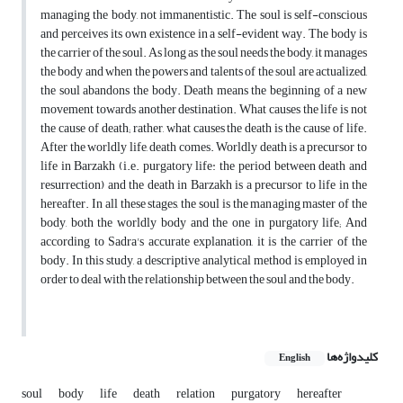
managing the body, not immanentistic. The soul is self-conscious
and perceives its own existence in a self-evident way. The body is
the carrier of the soul. As long as the soul needs the body, it manages
the body and when the powers and talents of the soul are actualized,
the soul abandons the body. Death means the beginning of a new
movement towards another destination. What causes the life is not
the cause of death; rather, what causes the death is the cause of life.
After the worldly life, death comes. Worldly death is a precursor to
life in Barzakh (i.e. purgatory life: the period between death and
resurrection) and the death in Barzakh is a precursor to life in the
hereafter. In all these stages, the soul is the managing master of the
body, both the worldly body and the one in purgatory life; And
according to Sadra's accurate explanation, it is the carrier of the
body. In this study, a descriptive analytical method is employed in
order to deal with the relationship between the soul and the body.
کلیدواژه‌ها
English
soul
body
life
death
relation
purgatory
hereafter