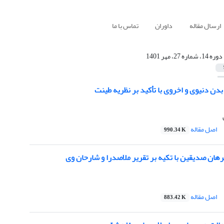
ارسال مقاله
داوران
تماس با ما
دوره 14، شماره 27، مهر 1401
 بدن دنیوی و اخروی با تأکید بر نظریه طینت
اصل مقاله
990.34 K
رهان صدیقین با تکیه بر تقریر ملاصدرا و شارحان وی
اصل مقاله
883.42 K