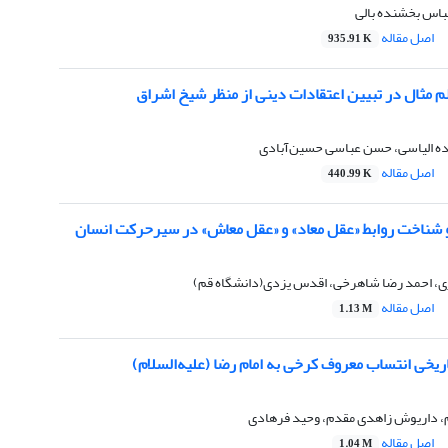
عباس بخشنده بالی
اصل مقاله
935.91 K
 مثال در تبیین اعتقادات دینی از منظر شیخ اشراق
اده الیاسی، حسن عباسی حسین‌آبادی
اصل مقاله
440.99 K
ناخت روابط «عقل معاد» و «عقل معاش» در سیرحرکت انسان
ی، احمد رضا شاهرخی، اقدس یزدی(دانشگاه قم)
اصل مقاله
1.13 M
یخی انتساب معروف کرخی به امام رضا (علیه‌السلام)
 داریوش زاهدی مقدم، وحید فرهادی
اصل مقاله
1.04 M