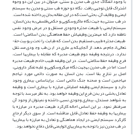
با وجود انفکاک جدی طب مدرن و سنتی، می­توان در بین این دو وجوه
اشتراک قابل توجهی یافت. نگاه دو حوزه طب سنتی و مدرن به سیستم
ایمنی و وظایف آن، بحثی است که در این مقاله بدان پرداخته شده است.
در طب سنتی به جهت نگاه ماکروسکوپی و حکمی–فلسفی به بدن انسان،
سیستم ایمنی یا طبیعت مدبّره وجودی مستقل و در عرض وجود نفس
ناطقه دارد که مهمترین وظیفه­اش حفظ هماهنگی بدن (سلامتی) است.
طبیعت مدبّره طبیب مستقیم بدن است که طبابت را تحت ربوبیت حق­
تعالی انجام می­دهد. از­آنجایی­که بیماری در این طب وجودی مستقل
ندارد، درنتیجه وظیفه دوم طبیعت مدبره که مقابله با بیماری­ها است،
فرع وظیفه حفظ سلامتی است. در این وظیفه طبیب خادم طبیعت مدبره
است؛ اما در طب مدرن به­جهت نگاه میکروسکوپی و غلبه تفکر داروینی،
اصل بر تنازع بقا است. بدن انسان به صورت دائمی مورد تهاجم
مهاجمین است و صحنه جنگ دائمی است. بر­این­اساس بیماری وجود
دارد و سیستم ایمنی وظیفه اصلی­اش مبارزه با بیماری است و وظیفه
تعادل بخشی در بدن فرع این وظیفه خواهد بود. به نظر می­رسد با توجه
به شواهد مستدل، بیماری وجودی نسبی داشته و نمی­توان از وجود آن
صرف­نظر نمود. بر این اساس احاله کارکرد طبیعت مدبره در مبارزه با
بیماری­ها به وظیفه حفظ تعادل قابل مناقشه است. از سوی دیگر ارجاع
کارکرد سیستم ایمنی در ایجاد هماهنگی و تعادل به مبارزه با بیماری­ها
در طب مدرن نیز با توجه به بیماری­های اتوایمنی قابل دفاع نخواهد بود.