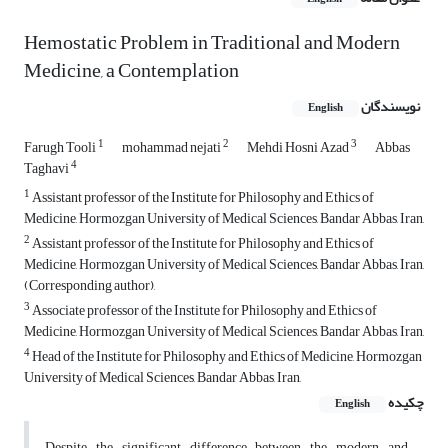
Hemostatic Problem in Traditional and Modern
Medicine, a Contemplation
نویسندگان
English
1
2
3
Farugh Tooli
mohammad nejati
Mehdi Hosni Azad
Abbas
4
Taghavi
1
Assistant professor of the Institute for Philosophy and Ethics of
Medicine, Hormozgan University of Medical Sciences, Bandar Abbas, Iran,
2
Assistant professor of the Institute for Philosophy and Ethics of
Medicine, Hormozgan University of Medical Sciences, Bandar Abbas, Iran,
(Corresponding author),
3
Associate professor of the Institute for Philosophy and Ethics of
Medicine, Hormozgan University of Medical Sciences, Bandar Abbas, Iran,
4
Head of the Institute for Philosophy and Ethics of Medicine, Hormozgan
University of Medical Sciences, Bandar Abbas, Iran,
چکیده
English
Despite the significant difference between the modern and