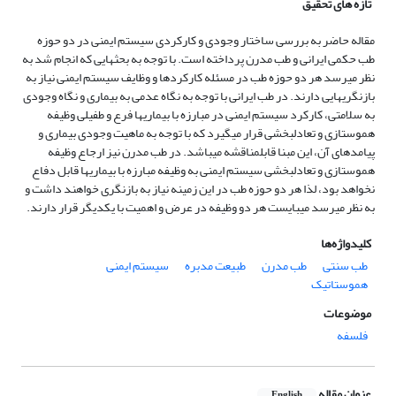
تازه های تحقیق
مقاله حاضر به بررسی ساختار وجودی و کارکردی سیستم ایمنی در دو حوزه
طب حکمی ایرانی و طب مدرن پرداخته است. با توجه به بحث­هایی که انجام شد به
نظر می­رسد هر دو حوزه طب در مسئله کارکردها و وظایف سیستم ایمنی نیاز به
بازنگری­هایی دارند. در طب ایرانی با توجه به نگاه عدمی به بیماری و نگاه وجودی
به سلامتی، کارکرد سیستم ایمنی در مبارزه با بیماری­ها فرع و طفیلی وظیفه
هموستازی و تعادل­بخشی قرار می­گیرد که با توجه به ماهیت وجودی بیماری و
پیامدهای آن، این مبنا قابل­مناقشه می­باشد. در طب مدرن نیز ارجاع وظیفه
هموستازی و تعادل­بخشی سیستم ایمنی به وظیفه مبارزه با بیماری­ها قابل دفاع
نخواهد بود، لذا هر دو حوزه طب در این زمینه نیاز به بازنگری خواهند داشت و
به نظر می­رسد می­بایست هر دو وظیفه در عرض و اهمیت با یکدیگر قرار دارند.
کلیدواژه‌ها
طب سنتی
طب مدرن
طبیعت مدبره
سیستم ایمنی
هموستاتیک
موضوعات
فلسفه
عنوان مقاله
English