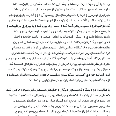
رابطه با آن وجود دارد. ازجمله جنبش­هایی که مخالفت شدیدی با این مسئله
دارد، فمینیسم رادیکال است. فایرستون، از سردمداران این جنبش، علت
نابرابری میان زن و مرد را ناشی از تفاوت­های زیستی آن دو و قدرت باروری و بچه­
زایی زن می­داند و تأکید دارد که زنان باید از این وضعیت طبیعی، اما غیر­انسانی
که موجب فرودستی تاریخی آنها شده است، رهایی یافته و با پیروزی بر طبیعت و
با وضع حمل مصنوعی، کودکان خود را به وجود آورند. او همچنین برچیده­
شدن بساط مادری در شکل کنونی‏اش را عامل مهمی در تغییر جامعه و احیاء
قدرت و جایگاه زنان می‏داند. اما در مقابل نظرات حکیمان مسلمانی همچون
علامه طباطبایی (ره)، آیت­الله جوادی آملی، شهید مطهری (ره) و آیت­الله مصباح
(ره) نگاه متفاوتی را عرضه می­کنند. ایشان اتفاق نظر دارند که مسئله مادری،
مسئله­ای کاملاً فطری و طبیعی است و کم­رنگ­شدن آن، خسارتی جبران­ناپذیر در پی
دارد. از نظر علامه طباطبایی (ره)، زنان از بدو تولد مادران بالقوه­ای هستند که
هم ازجهت جسم و هم ازجهت عواطف برای تولد و پرورش فرزندان تجهیز شده
اند. آیت­الله جوادی آملی نیز سکونت و سکینت جامعه را به­عهده مادران می­داند و
از دیدگاه شهید مطهری (ره) مادران، پیکرسازان اول اجتماعند.
با مقایسه دو دیدگاه فمنیسم رادیکال و حکیمان مسلمان، این نتیجه حاصل شد
که علی‌رغم نظر رادیکال­ها که مادری را مانعی بر سر راه زنان دانسته و دست به
هر شیوه­ای می­زنند تا این مانع را به کلی از میان بردارند، حکیمان مسلمان،
مادری را همچون نردبانی می­دانند که زن را به سعادت ابدی و اخروی­اش می­
رساند، لذا با تجلیل از مقام شامخ مادری، زنان را به مادری و فرزندپروری