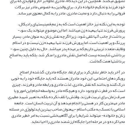
تشویق می­کنند. همچنین در این دیدگاه، مادری علاوه بر آثار و فوایدی که برای
خود فرزند و تحکیم خانواده دارد، برای والدین به خصوص مادر نیز برکات
فروانی را به دنبال دارد و محبت مادری، مادر را به کمال معنوی می­رساند.
توجه به این نکته نیز حائز اهمیت است که به زعم فمینیست­های رادیکال،
پرورش فرزند تنها به­عهده زن می­باشد؛ اما این موضوع می­تواند یک سوء­
برداشت از جانب آن­ها تلقی شود، زیرا اگرچه نقش زنان به عنوان مادر، بسیار
پررنگ و پر اهمیت است، اما پرورش فرزند تنها به­عهده زن نیست و در اسلام
وظایف متعدد تربیتی داریم که بر­عهده پدر می­باشد. حال به دلیل چنین سوء­
برداشتی شایسته نیست که اصل نقش مادری را منکر شد، بلکه باید به اصلاح
برداشت­ها همت گماشت.
در آخر باید خاطر نشان کرد برای ارتقاء جایگاه مادران، گذشته از اصلاح
رویکردهای اجتماعی، این خود مادران هستند که باید جایگاه خود را به خوبی
درک کنند و بدانند که نقش مادری، لذت مادری و رابطه مادر و فرزند، چیزی
است که در فطرت او وجود دارد و هیچ­گاه مادر به واسطه انجام این امور و یا
صرف زمان برای تربیت فرزند، وقتش را تلف نکرده بلکه به تعبیر شهید مطهری
مادر مهم­ترین کار در هستی را انجام می­دهد و آن تربیت انسان است. جامعه
اسلامی با تمسک به مکتب اسلام -به­عنوان صاحب بهترین ایدئولوژی در مسئله
زنان و خانواده- می­تواند شرایط را برای آگاهی­بخشی نسبت به امر خطیر مادری
محیا کرده و در مرحله اجرا جایگاه ارزشمند مادری را احیا نماید.