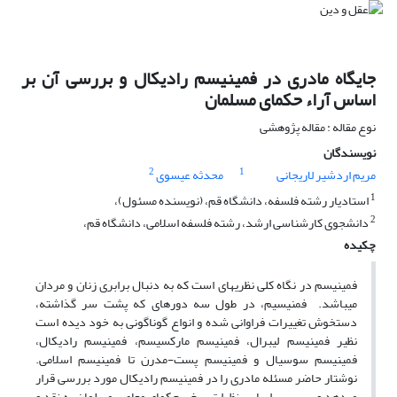
جایگاه مادری در فمینیسم رادیکال و بررسی آن بر
اساس آراء حکمای مسلمان
نوع مقاله : مقاله پژوهشی
نویسندگان
2
1
مریم اردشیر لاریجانی
محدثه عیسوی
1
استادیار رشته فلسفه، دانشگاه قم، (نویسنده مسئول)،
2
دانشجوی کارشناسی ارشد، رشته فلسفه اسلامی، دانشگاه قم،
چکیده
فمینیسم در نگاه کلی نظریه­ای است که به دنبال برابری زنان و مردان
می­باشد. فمنیسیم، در طول سه دوره­ای که پشت سر گذاشته،
دستخوش تغییرات فراوانی شده و انواع گوناگونی به خود دیده است
نظیر فمینیسم لیبرال، فمینیسم مارکسیسم، فمینیسم رادیکال،
فمینیسم سوسیال و فمینیسم پست-مدرن تا فمینیسم اسلامی.
نوشتار حاضر مسئله مادری را در فمینیسم رادیکال مورد بررسی قرار
می­دهد و سپس براساس نظرات برخی حکمای معاصر مسلمان به نقد و