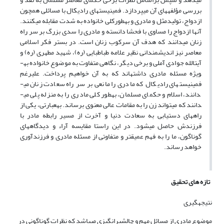
بررسی مؤلفه­های آن می­پردازد. فمینیست­های رادیکال با مسائلی همچون
ازدواج، تولیدمثل و مادری و به­طور­کلی خانواده به شدت مقابله می­کنند.
آنها ازدواج را مساوی با فحشا دانسته و مادری را سدی بزرگ بر سر راه
زنان می­دانند که هدف آن سرکوب زنان است. در بستر فکر اسلامی
معاصر نیز اندیشمندانی نظیر علامه طباطبایی (ره)، شهید مطهری (ره) و
آیت­الله جوادی آملی و برخی دیگر، نگاهی متفاوت به موضوع خانواده به­
ویژه مسئله مادری داشته­اند که به آن خواهیم پرداخت. علی­رغم
فمینیست­های رادیکال که مادری را مانعی بر سر راه سعادت زنان می­
دانند، اسلام و حکمای مسلمان، به­طور کلی مادری را به منزله پلی می­
دانند که می­تواند زن را به مقامات عالی معنوی برساند. به­عبارتی، یکی از
راه­های دستیابی به سعادت دنیا و آخرت از مسیر رابطه مادر با
فرزندش حاصل می­شود. در این راستا مقایسه آراء و دیدگاه­های
گوناگون، ما را به فهم عمیق­تر و متفاوتی از مسئله مادری و فرزندآوری
خواهد رساند.
تازه های تحقیق
نتیجه­گیری
موضوع مادری از مسائل مهم و چالش­برانگیزی می­باشد که نظرات گوناگونی در