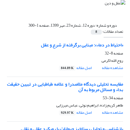
دوره و شماره:
دوره 12، شماره 23، مهر 1399، صفحه 1-300
تعداد مقالات:
8
«احتیاط در دماء»: مبنایی برگرفته از شرع و عقل
صفحه
8-32
روح الله اکرمی
مشاهده مقاله
اصل مقاله
844.89 K
مقایسه تحلیلی دیدگاه ملاصدرا و علامه طباطبایی در تبیین حقیقت
بداء و مسائل مربوط به آن
صفحه
34-53
طاهر کریم زاده، ابراهیم نوئی، عباس میرزایی
مشاهده مقاله
اصل مقاله
929.97 K
بازشناسی و تحلیل رستاخیز حیوانات با رویکرد عقلی و نقلی