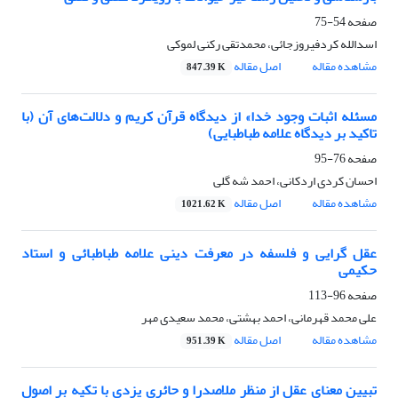
صفحه
54-75
اسدالله کردفیروزجائی، محمدتقی رکنی لموکی
مشاهده مقاله
اصل مقاله
847.39 K
مسئله اثبات وجود خدا» از دیدگاه قرآن کریم و دلالت‌های آن (با
تاکید بر دیدگاه علامه طباطبایی)
صفحه
76-95
احسان کردی اردکانی، احمد شه گلی
مشاهده مقاله
اصل مقاله
1021.62 K
عقل گرایی و فلسفه در معرفت دینی علامه طباطبائی و استاد
حکیمی
صفحه
96-113
علی محمد قهرمانی، احمد بهشتی، محمد سعیدی مهر
مشاهده مقاله
اصل مقاله
951.39 K
تبیین معنای عقل از منظر ملاصدرا و حائری یزدی با تکیه بر اصول