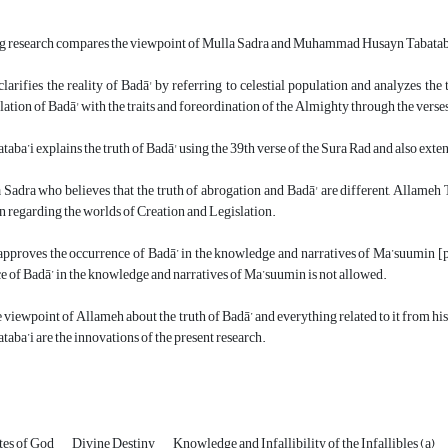
g research compares the viewpoint of Mulla Sadra and Muhammad Husayn Tabataba’i 
larifies the reality of Badā' by referring to celestial population and analyzes the 
elation of Badā' with the traits and foreordination of the Almighty through the ver
ba’i explains the truth of Badā' using the 39th verse of the Sura Rad and also extends 
Sadra who believes that the truth of abrogation and Badā' are different, Allameh T
on regarding the worlds of Creation and Legislation.
approves the occurrence of Badā’ in the knowledge and narratives of Ma’suumin [
e of Badā’ in the knowledge and narratives of Ma’suumin is not allowed.
 viewpoint of Allameh about the truth of Badā’ and everything related to it from hi
aba’i are the innovations of the present research.
tes of God
Divine Destiny
Knowledge and Infallibility of the Infallibles (a)