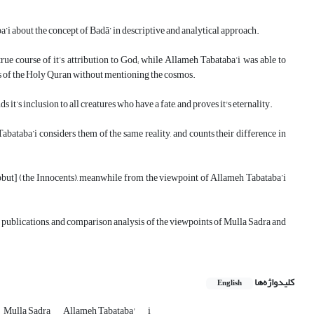
about the concept of Badā’ in descriptive and analytical approach.
true course of it’s attribution to God; while Allameh Tabataba’i was able to
ses of the Holy Quran without mentioning the cosmos.
it’s inclusion to all creatures who have a fate, and proves it's eternality.
abataba’i considers them of the same reality, and counts their difference in
pbut] (the Innocents), meanwhile from the viewpoint of Allameh Tabataba’i
s publications, and comparison analysis of the viewpoints of Mulla Sadra and
کلیدواژه‌ها
English
Mulla Sadra
Allameh Tabataba'
i