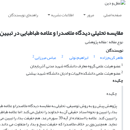
صفحه اصلی
مرور
اطلاعات نشریه
راهنمای نویسندگان
مقایسه تحلیلی دیدگاه ملاصدرا و علامه طباطبایی در تبیین
نوع مقاله : مقاله پژوهشی
نویسندگان
2
2
1
طاهر کریم زاده
ابراهیم نوئی
عباس میرزایی
1
عضو هیئت علمی گروه معارف دانشگاه شهید مدنی آذربایجان
2
عضو هیئت علمی دانشکده الهیات و ادیان دانشگاه شهید بهشتی
چکیده
چکیده
پژوهش پیش رو به روش توصیفی، تحلیلی به مقایسه دیدگاه ملاصدرا و علامه طباط
بداء را تبیین و نحوه اسناد حقیقی آن به خداوند را تحلیل می کند؛ اما علامه طباطب
را تبیین کند. علامه با استفاده از آیه 39 سوره ر
نماید. همچنین وی بر خلاف ملاصدرا که حقیقت نسخ و بداء را متفاوت می داند، 