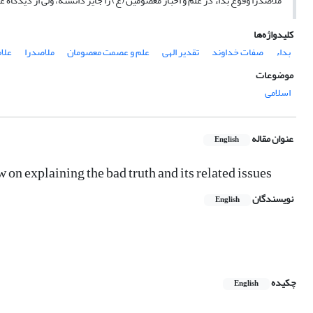
ملاصدرا وقوع بداء در علم و اخبار معصومین (ع) را جایز دانسته، ولی از دیدگاه ع
کلیدواژه‌ها
بداء
صفات خداوند
تقدیر الهی
علم و عصمت معصومان
ملاصدرا
علام
موضوعات
اسلامی
عنوان مقاله
English
n explaining the bad truth and its related issues
نویسندگان
English
چکیده
English