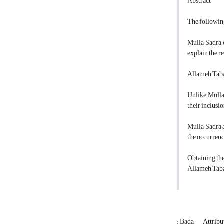
Abstract
The followin
Mulla Sadra c
explain the r
Allameh Tabata
Unlike Mulla 
their inclusi
Mulla Sadra 
the occurrenc
Obtaining the
Allameh Tabat
: Bada
Attribu