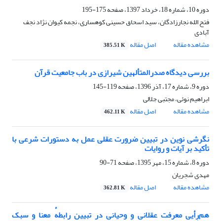
دوره 10، شماره 18، خرداد 1397، صفحه
175-195
فتح الله نجارزادگان، سید اسحاق حسینی کوهساری، نجمه کیوان نژاد نجف
آبادی
مشاهده مقاله
اصل مقاله
385.51 K
بررسی دیدگاه صدرالمتألهین شیرازی در باب جامعیت قرآن
دوره 9، شماره 17، آذر 1396، صفحه
119-145
ابراهیم نوئی، مجتبی جلالی
مشاهده مقاله
اصل مقاله
462.11 K
نگرشی نوین در تبیین ضرورت عقلی عمل به دستورات شرعی با
تأکید بر آیات و روایات
دوره 8، شماره 15، مهر 1395، صفحه
71-90
مهدی شجریان
مشاهده مقاله
اصل مقاله
362.81 K
هم‌رأیی معرفت عقلانی و وحیانی در تبیین رابطهٔ معنا و سبک