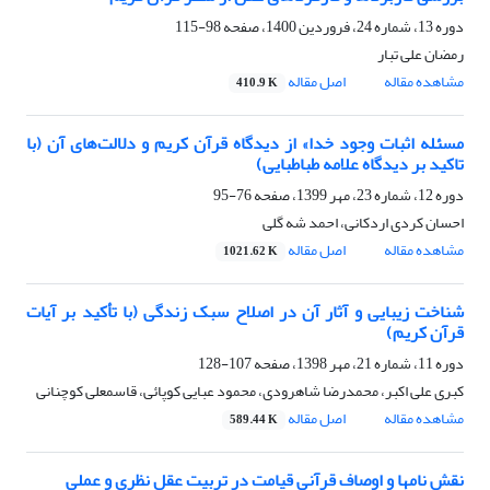
دوره 13، شماره 24، فروردین 1400، صفحه
98-115
رمضان علی تبار
مشاهده مقاله
اصل مقاله
410.9 K
مسئله اثبات وجود خدا» از دیدگاه قرآن کریم و دلالت‌های آن (با
تاکید بر دیدگاه علامه طباطبایی)
دوره 12، شماره 23، مهر 1399، صفحه
76-95
احسان کردی اردکانی، احمد شه گلی
مشاهده مقاله
اصل مقاله
1021.62 K
شناخت زیبایی و آثار آن در اصلاح سبک زندگی (با تأکید بر آیات
قرآن کریم)
دوره 11، شماره 21، مهر 1398، صفحه
107-128
کبری علی اکبر، محمدرضا شاهرودی، محمود عبایی کوپائی، قاسمعلی کوچنانی
مشاهده مقاله
اصل مقاله
589.44 K
نقش نام‏ها و اوصاف قرآنی قیامت در تربیت عقل نظری و عملی