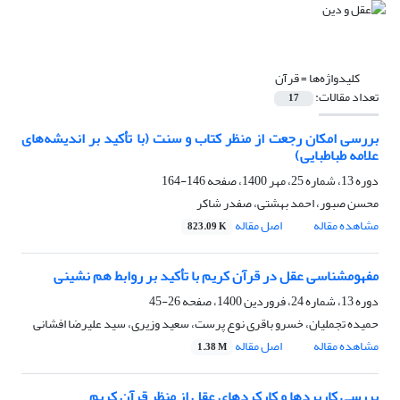
کلیدواژه‌ها =
قرآن
تعداد مقالات:
17
بررسی امکان رجعت از منظر کتاب و سنت (با تأکید بر اندیشه‌های
علامه طباطبایی)
دوره 13، شماره 25، مهر 1400، صفحه
146-164
محسن صبور، احمد بهشتی، صفدر شاکر
مشاهده مقاله
اصل مقاله
823.09 K
مفهوم­شناسی عقل در قرآن کریم با تأکید بر روابط هم نشینی
دوره 13، شماره 24، فروردین 1400، صفحه
26-45
حمیده تجملیان، خسرو باقری نوع پرست، سعید وزیری، سید علیرضا افشانی
مشاهده مقاله
اصل مقاله
1.38 M
بررسی کاربردها و کارکردهای عقل از منظر قرآن کریم