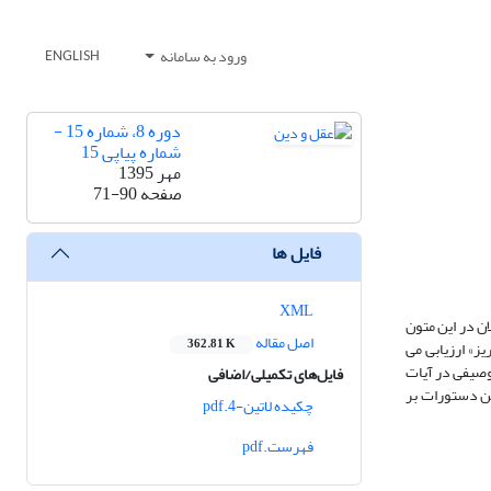
ورود به سامانه
ENGLISH
دوره 8، شماره 15 -
شماره پیاپی 15
مهر 1395
صفحه
71-90
فایل ها
XML
ن در این متون
اصل مقاله
362.81 K
یز» ارزیابی می
وصیفی در آیات
فایل‌های تکمیلی/اضافی
ین دستورات بر
چکیده لاتین-4.pdf
فهرست.pdf