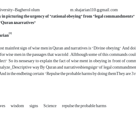
D university-Bagherol olum m.shajarian110 @gmail.com
 in picturing the urgency of "rational obeying" from "legal commandments"
 "Quran &narratives"
[1]
arian
ost mainfest sign of wise men in Quran and narratives is "Divine obeying" And do
for wise men in the passages that was told .Allthough some of this commands coul
llect" So its nessesary to explain the fact of wise ment in obeying in front of comma
Analyze_Descriptive way By Quran and narrativesbiengsign"of legal commandment a
 And in the endbeing certain "Repulse the probable harms by doing themThey are 3 reas
ives
wisdom
signs
Science
repulse the probable harms