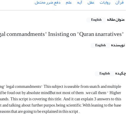
قرآن
روایات
عقل
آیه
علم
دفع ضرر محتمل
عنوان مقاله
English
legal commandments" Insisting on "Quran &narratives"
نویسنده
English
چکیده
English
ing" legal commandments" This subject is useable from snatch and multiple
d be foud out by absolute mindBut not most of them .we call them " Higher
nds. This script is covering this title. And it can explain 3 answers to this
nd talking about further purpos.being scientific.With leaning to the base
ons that are going to be explained in this script .