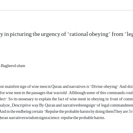
y in picturing the urgency of "rational obeying" from "
-Bagherol olum
ost mainfest sign of wise men in Quran and narratives is "Divine obeying" And do
for wise men in the passages that was told .Allthough some of this commands coul
llect" So its nessesary to explain the fact of wise ment in obeying in front of comma
Analyze_Descriptive way By Quran and narrativesbiengsign"of legal commandment a
 And in the endbeing certain "Repulse the probable harms by doing themThey are 3 reas
ran ,narratives,wisdom,signs,science, repulse the probable harms.