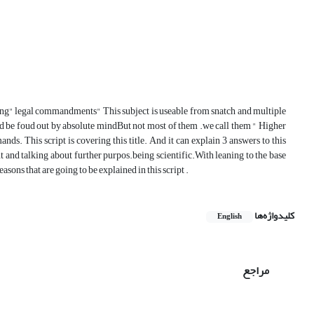
ing" legal commandments" This subject is useable from snatch and multiple
d be foud out by absolute mindBut not most of them .we call them " Higher
nds. This script is covering this title. And it can explain 3 answers to this
nd talking about further purpos.being scientific.With leaning to the base
ons that are going to be explained in this script .
کلیدواژه‌ها
English
مراجع