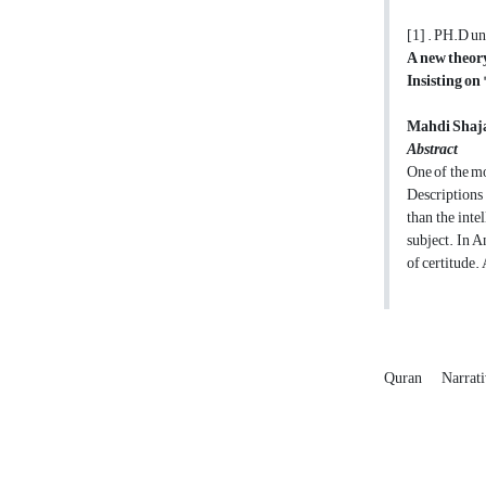
[1] . PH.
A new theory
Insisting on
Mahdi Shaj
Abstract
One of the m
Descriptions 
than the inte
subject. In 
of certitude.
Quran
Narrat