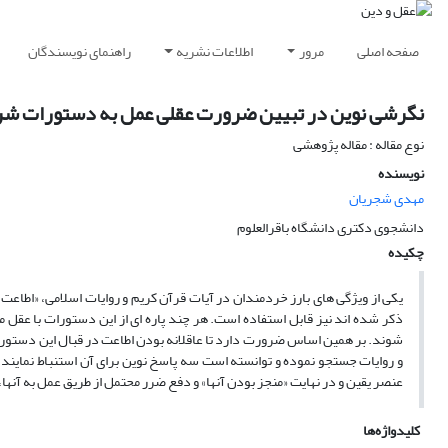
صفحه اصلی
مرور
اطلاعات نشریه
راهنمای نویسندگان
نگرشی نوین در تبیین ضرورت عقلی عمل به دستورات شرعی 
نوع مقاله : مقاله پژوهشی
نویسنده
مهدی شجریان
دانشجوی دکتری دانشگاه باقرالعلوم
چکیده
یکی از ویژگی های بارز خردمندان در آیات قرآن کریم و روایات اسلامی، «اطاعت
ذکر شده اند نیز قابل استفاده است. هر چند پاره ای از این دستورات با عقل مس
شوند. بر همین اساس ضرورت دارد تا عاقلانه بودن اطاعت در قبال این دستورات 
و روایات جستجو نموده و توانسته است سه پاسخ نوین برای آن استنباط نمایند.
عنصر یقین و در نهایت «منجز بودن آنها» و دفع ضرر محتمل از طریق عمل به آنها،
کلیدواژه‌ها