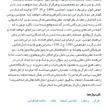
«کتاب و عترت هر دو باهم هستند و هرگز از یکدیگر جدا نخواهند شد، تا در
حوض کوثر برمن وارد شوند» (مجلسی، 1404: ج 16، 337) و البته که شک در
گفتار هر دو یا یکی از این دو باعث گمراهی و ضلالت خواهد شد. همچنین روشن
شد که اصل رجعت از نظر قواعد عقلی و فلسفی محال نیست و نیز آیات فروانی
که بر زنده شدن مردگانی که در گذشته واقع‌شده است، تأکید می­ورزد که
آنچه در امت‌های پیشین حادث شده است، در این امت نیز اتفاق خواهد افتاد و
یکی از آن وقایع، مسئله رجعت و زنده شدن درگذشتگانی است که در زمان
ابراهیم، موسی، عزیر، ارمیا و غیر ایشان اتفاق افتاده، باید در این امت نیز
حادث گردد (طباطبایی، 1393: ج 2، 158)؛ بنابراین طبق قاعده «اَدَلُّ الدَّلیلِ
عَلی‌اِمکانِ الشیءِ وقوعُهُ» و «حکم الامثال فی ما یجوزُ وفی مالایجوزُ واحدً» دو
قاعده عقلی و فلسفی، بهترین دلیل برای امکان ذاتی و وقوع رجعت است. لذا با
این‌همه دلایل عقلیِ روشن، زیر سؤال بردن و شک و تردید ایجاد کردن در
رجعت هیچ ضرری به مقصود ما یعنی اثبات رجعت نمی‌زند؛ زیرا تکیه‌گاه اصلی
رجعت آیات قرآن و روایات، مفسران حقیقی می­باشند که عبارتند از ثقل اصغر
(اهل‌بیت پیامبر اکرم (ص))؛ نکته پایانی اینکه در تفکر شیعه اعتقاد به مسئله
رجعت همسنگ اعتقاد به ظهور حضرت مهدی (عجل الله تعالی فرجه الشریف)
است که به‌عنوان یکی از روزهای الهی به شمار می‌آید.
کلیدواژه‌ها
قرآن
رجعت
تفاسیر شیعه
معاد
علامه طباطبایی