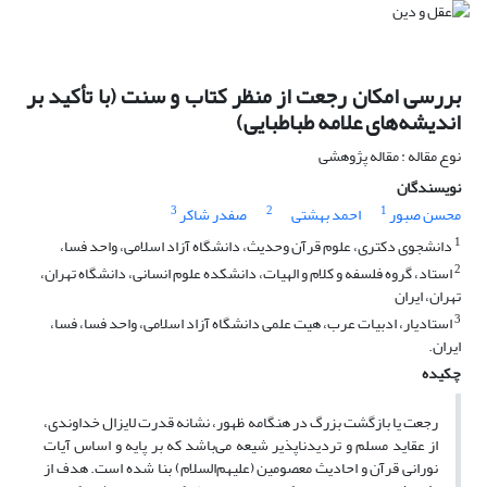
بررسی امکان رجعت از منظر کتاب و سنت (با تأکید بر
اندیشه‌های علامه طباطبایی)
نوع مقاله : مقاله پژوهشی
نویسندگان
3
2
1
محسن صبور
احمد بهشتی
صفدر شاکر
1
دانشجوی دکتری، علوم قرآن وحدیث، دانشگاه آزاد اسلامی، واحد فسا،
2
استاد، گروه فلسفه و کلام و الهیات، دانشکده علوم انسانی، دانشگاه تهران،
تهران، ایران
3
استادیار، ادبیات عرب، هیت علمی دانشگاه آزاد اسلامی، واحد فسا، فسا،
ایران.
چکیده
رجعت یا بازگشت بزرگ در هنگامه ظهور، نشانه قدرت لایزال خداوندی،
از عقاید مسلم و تردیدناپذیر شیعه می‌باشد که بر پایه و اساس آیات
نورانی قرآن و احادیث معصومین (علیهم‌السلام) بنا شده است. هدف از