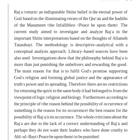
Raj’a (return), an indisputable Shiite belief, is the eternal power of
God, based on the illuminating verses of the Qur'an and the hadiths
of the Masumeen (the Infallibles) (Peace be upon them). The
current study aimed to investigate and analyze Raj’a in the
important Shiite interpretations based on the thoughts of Allameh
Tatatabayi. The methodology is descriptive-analytical with a
conceptual analysis approach. Library-based sources have been
also used. Investigations show that the philosophy behind Raj’a is
more than just punishing the unbelivers and rewarding the good.
The main reason for that is to fulfil God’s promise, supporting
God’s religion and forming global justice and the appearance of
truth’s power and its spreading. Therefore, there are no restrictions
for returning the spirit to the same body it had belonged to, from the
viewpoint of logic, religion, and biology. Furthermore, according to
the principle of (the reason behind the possibility of occurrence of
something is the reason for its occurrence), the best reason for the
possibility of Raj’a is its occurrence. The whole criticisms about the
Raj’a are due to the lack of a correct understanding of Raj’a, and
perhaps they do not want their leaders, who have done cruelty to
Ahl-ul-Bayt (Peace be upon them), to be punished.