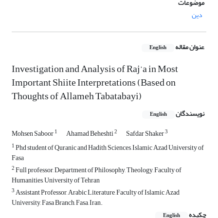
موضوعات
دین
عنوان مقاله
English
Investigation and Analysis of Raj’a in Most
Important Shiite Interpretations (Based on
Thoughts of Allameh Tabatabayi)
نویسندگان
English
1
2
3
Mohsen Saboor
Ahamad Beheshti
Safdar Shaker
1
Phd student of Quranic and Hadith Sciences, Islamic Azad University of
Fasa
2
Full professor, Department of Philosophy, Theology, Faculty of
Humanities, University of Tehran
3
Assistant Professor, Arabic Literature, Faculty of Islamic Azad
University, Fasa Branch, Fasa, Iran.
چکیده
English