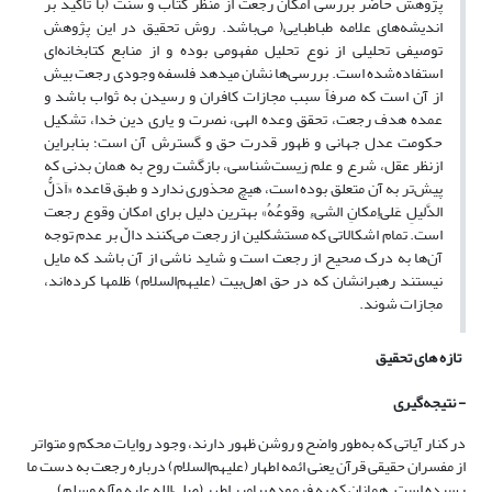
پژوهش حاضر بررسی امکان رجعت از منظر کتاب و سنت (با تاکید بر
اندیشه‌های علامه طباطبایی( می‌باشد. روش تحقیق در این پژوهش
توصیفی تحلیلی از نوع تحلیل مفهومی بوده و از منابع کتابخانه‌ای
استفاده‌شده است. بررسی‌ها نشان می­دهد فلسفه وجودی رجعت بیش
از آن است که صرفاً سبب مجازات کافران و رسیدن به ثواب باشد و
عمده هدف رجعت، تحقق وعده الهی، نصرت و یاری دین خدا، تشکیل
حکومت عدل جهانی و ظهور قدرت حق و گسترش آن است؛ بنابراین
ازنظر عقل، شرع و علم زیست‌شناسی، بازگشت روح‌ به همان بدنی که
پیش‌تر به آن متعلق بوده است، هیچ محذوری ندارد و طبق قاعده «اَدَلُّ
الدَّلیلِ عَلی‌اِمکانِ الشیءِ وقوعُهُ» بهترین دلیل برای امکان وقوع رجعت
است. تمام اشکالاتی که مستشکلین از رجعت می‌کنند دالّ بر عدم توجه
آن‌ها به درک صحیح از رجعت است و شاید ناشی از آن باشد که مایل
نیستند رهبرانشان که در حق اهل‌بیت (علیهم‌السلام) ظلم­ها کرده‌اند،
مجازات شوند.
تازه های تحقیق
- نتیجه‌گیری
در کنار آیاتی که به‌طور واضح و روشن ظهور دارند، وجود روایات محکم و متواتر
از مفسران حقیقی قرآن یعنی ائمه اطهار (علیهم‌السلام) درباره رجعت به دست ما
رسیده است. همانان که به فرموده پیامبر اطهر (صلی‌الله علیه وآله وسلم)