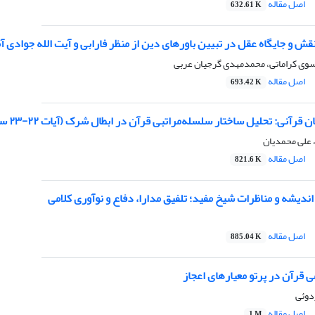
اصل مقاله
632.61 K
ش و جایگاه عقل در تبیین باورهای دین از منظر فارابی و آیت الله جوادی آ
وی کراماتی، محمدمهدی گرجیان عربی
اصل مقاله
693.42 K
رآنی: تحلیل ساختار سلسله‌مراتبی قرآن در ابطال شرک (آیات ۲۲-۲۳ سورۀ سبأ)
، علی محمدیان
اصل مقاله
821.6 K
اندیشه و مناظرات شیخ مفید؛ تلفیق مدارا، دفاع و نوآوری کلامی
اصل مقاله
885.04 K
ی قرآن در پرتو معیار‌های اعجاز
دوئی
اصل مقاله
1 M