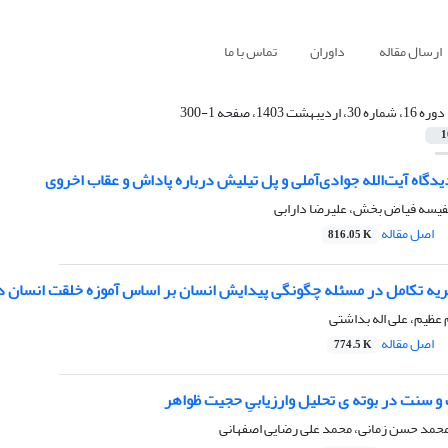
ارسال مقاله
داوران
تماس با ما
دوره 16، شماره 30، اردیبهشت 1403، صفحه 1-300
1
یدگاه آیت‌الله جوادی‌آملی و پل تیلیش درباره پاداش و عقاب اخروی
یسه فیاض بخش، علیرضا دارابی
اصل مقاله
816.05 K
ریه تکامل در مسئله چگونگی پیدایش انسان بر اساس آموزه خلقت انسان د
عظیم، علی اله بداشتی
اصل مقاله
774.5 K
و سنت در بوته ی تحلیل وارزیابیِ حجیت ظواهر
حمد حسن زمانی، محمد علی رضایی اصفهانی