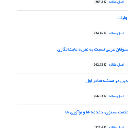
اصل مقاله
265.8 K
وایات
اصل مقاله
234.46 K
یلسوفان غربی نسبت به نظریه غایت‌انگاری
اصل مقاله
262.93 K
دین در مسئله صادر اول
اصل مقاله
266.63 K
کمت سینوی، دغدغه ها و نوآوری ها
اصل مقاله
226.6 K