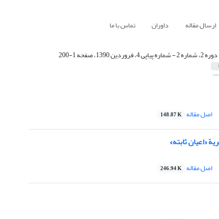
ارسال مقاله
داوران
تماس با ما
دوره 2، شماره 2 - شماره پیاپی 4، فروردین 1390، صفحه 1-200
اصل مقاله
148.87 K
یة «اعیان ثابته»
اصل مقاله
246.94 K