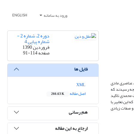
ورود به سامانه
ENGLISH
دوره 2، شماره 2 -
شماره پیاپی 4
فروردین 1390
صفحه
91-114
فایل ها
 عناصری مادی
XML
تیجه رسیدند که
اصل مقاله
266.63 K
ت محمدی تاکید
 این تعابیر با
 و صفات زیادی
هم رسانی
ارجاع به این مقاله