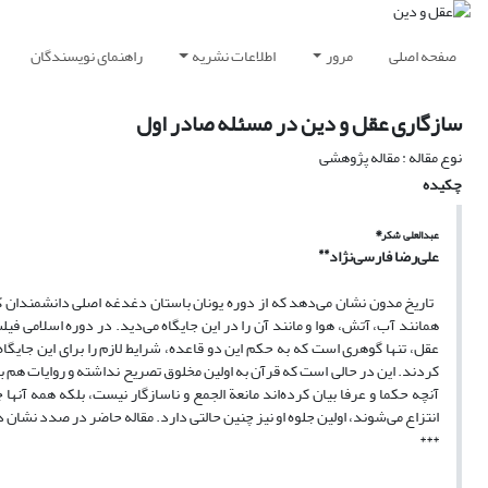
صفحه اصلی
مرور
اطلاعات نشریه
راهنمای نویسندگان
سازگاری عقل و دین در مسئله صادر اول
نوع مقاله : مقاله پژوهشی
چکیده
*
عبدالعلی شکر
*
*
علی‌رضا فارسی‌نژاد
تاریخ مدون نشان می‌دهد که از دوره یونان باستان دغدغه اصلی دانشمندا
همانند آب، آتش، هوا و مانند آن را در این جایگاه می‌دید. در دوره اسلامی فی
عقل، تنها گوهری است که به حکم این دو قاعده، شرایط لازم را برای این جایگ
کردند. این در حالی است که قرآن به اولین مخلوق تصریح نداشته و روایات هم با ت
آنچه حکما و عرفا بیان کرده‌اند مانعة الجمع و ناسازگار نیست، بلکه همه آنه
انتزاع می‌شوند، اولین جلوه او نیز چنین حالتی دارد. مقاله حاضر در صدد نشا
***