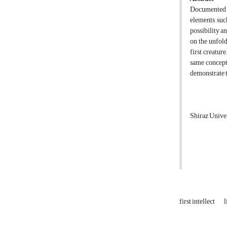
Documented hi
elements such
possibility a
on the unfold
first creatur
same concept.
demonstrate t
Shiraz Univers
Shiraz
first intellect
l