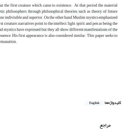
 the first creature which came to existence. At that period, the material
etic philosophers through philosophical theories, such as theory of future
he one, indivisible and superior. On the other hand, Muslim mystics emphasized
reature; narratives point to the intellect, light, spirit, and pen as being the
and mystics have expressed, but they all show different manifestations of the
sence, His first appearance is also considered similar. This paper seeks to
 emanation.
کلیدواژه‌ها
English
مراجع