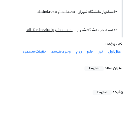
* استادیار دانشگاه شیراز alishokr67@gmail.com
** استادیار دانشگاه شیراز
ali_farsinezhad@yahoo.com
کلیدواژه‌ها
عقل اول
نور
قلم
روح
وجود منبسط
حقیقت محمدیه
عنوان مقاله
English
چکیده
English