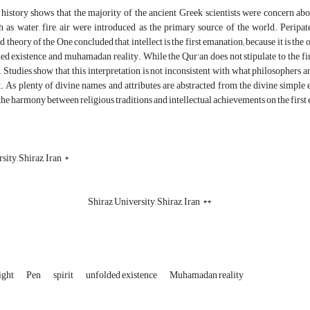
story shows that the majority of the ancient Greek scientists were concern about
 as water, fire, air were introduced as the primary source of the world. Peripat
nd theory of the One concluded that intellect is the first emanation; because it is t
ed existence and muhamadan reality. While the Qur'an does not stipulate to the first c
e. Studies show that this interpretation is not inconsistent with what philosophers 
 As plenty of divine names and attributes are abstracted from the divine simple es
he harmony between religious traditions and intellectual achievements on the first
ity, Shiraz, Iran *
 University, Shiraz, Iran **
ight
Pen
spirit
unfolded existence
Muhamadan reality