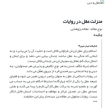
منزلت عقل در روایات
نوع مقاله : مقاله پژوهشی
چکیده
*
شکرالله جهان مهین
اسلام برای عقل ارزش فراوانی قائل است و حجّیت آن را می پذیرد و به
ایمانی که متکی به عقل نباشد چندان بهایی نمی دهد و برای ایمان و
اعمالِ نیکِ کم عقلان و سفیهان ارزش چندانی قائل نیست.
اسلام شرط مکلّف شدن به هر نوع تکلیفی و پذیرش هر مسئولیتی، چه
دینی و چه اجتماعی، بهره‌مندی فرد از نیروی تعقّل می داند.
در روایات اسلامی از عقل به عنوان پیامبر درونی تعبیر می شود و فقهای
شیعه عقل را یکی از ادّله چهارگانه استنباط احکام شرعی به حساب می
آورند؛ و علم و تجربه به برکت عقل کارآیی لازم را پیدا می کنند و نقش
عمده‌ی عقل در تعدیل غرائز و عواطف و احساسات انسان قابل انکار
نیست. روایات منقول در مقاله نیز عهده‌دار بیان این حقایقند.
***