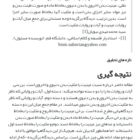
نقلی، عینیت بدن اخروی با بدن دنیوی به‌لحاظ ماده و صورت طینت بدن و
نیز مواد سایر اجزای بدن است و مثلیت آنها به‌لحاظ صورت سایر اجزا
است. بدین ترتیب، دیدگاه برگزیده وجه مستدلی برای جمع میان آیات و
روایات عینیت و آیات و روایات مثلیت است.
سید محمدمهدی نبویان[1]
[1]- استادیار فلسفه و کلام اسلامی، دانشگاه قم، (نویسنده مسئول)،
Smm.nabavian@yahoo.com
تازه های تحقیق
نتیجه ­گیری
مقاله حاضر درباره نسبت عینیت یا مثلیتِ بدن دنیوی و اخروی است. بررسی
آیات و روایات ما را با دو دسته مواجه می­کند: دسته اول، آیات و روایاتی که ناظر
به عینیت بدن اخروی و بدن دنیوی هستند و دسته دوم، آیات و روایاتی که ناظر
به مثلیت بدن اخروی و بدن دنیوی می­باشند. در مقام جمع میان این دو دسته
دیدگاه­هایی مطرح شده است. برخی عینیت را به‌لحاظ روح و مثلیت را به‌لحاظ
بدن و برخی دیگر عینیت را به‌لحاظ ماده بدن و مثلیت را به‌لحاظ صورت بدن
دانسته­اند و عده­ای نیز عینیت را به‌لحاظ جسد دوم و مثلیت را به‌لحاظ جسد اول
دانسته­‌اند؛ اما همان­طور که بیان شد، هیچ­یک از این دیدگاه­ها موافق با ادله
نبوده و مفاد ادله نقلی چیز دیگری است. بر‌اساس دیدگاه برگزیده -که از ادله