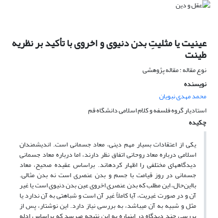
عینیت یا مثلیتِ بدن دنیوی و اخروی با تأکید بر نظریه
طینت
نوع مقاله : مقاله پژوهشی
نویسنده
محمد مهدی نبویان
استادیار گروه فلسفه و کلام اسلامی دانشگاه قم
چکیده
یکی از اعتقادات بسیار مهم دینی، معاد جسمانی است. اندیشمندان
اسلامی درباره معاد روحانی اتفاق نظر دارند، اما درباره معاد جسمانی
دیدگاه­های مختلفی را اظهار کرده­اند. بر‌اساس عقیده صحیح، معاد
جسمانی در روز قیامت با جسم و بدن عنصری است نه بدن مثالی.
با‌این‌حال، این مطلب که بدن عنصری اخروی عین بدن دنیوی است یا غیر
آن و در صورت غیریت، آیا کاملاً غیر آن است و شباهتی به آن ندارد یا
مثل و شبیه به آن می­باشد، به بررسی نیاز دارد. این نوشتار، پس از
بررسی چند دیدگاه در این­باره به این نتیجه می­رسد که بر‌اساس ادله