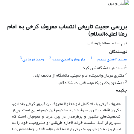
بررسی حجیت تاریخی انتساب معروف کرخی به امام
رضا (علیه‌السلام)
نوع مقاله : مقاله پژوهشی
نویسندگان
3
2
1
محمد زاهدی مقدم
داریوش زاهدی مقدم
وحید فرهادی
1
استادیار دانشگاه شهر کرد
2
دکتری عرفان و اندیشه امام خمینی، دانشگاه آزاد نجف آباد،
3
دانشجوی دکتری کلام اسلامی، دانشگاه قم،
چکیده
معروف کرخی با نام کامل ابو محفوظ معروف بن فیروز کرخی بغدادی،
یکی از اقطاب مشهور صوفیه در نیمه دوم قرن دوم هجری است. وی از
شخصیت‌های مشهور و پرطرفدار در بین عرفا و صوفیان است که
بسیارى از آنها، سلسله خرقه (اجازه طریقتى) و مشروعیت خود را به
ایشان، و به دو طریق، به برخى از ائمه (علیهم‌السلام) از جمله امام رضا