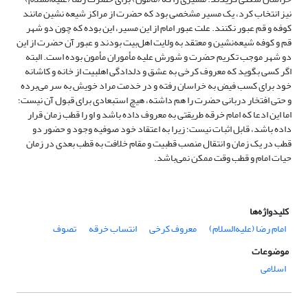
نیز انتخاب کرد، یک مسیر مشخصى بود که حضرت از مراکز شیعه نشین مانند
کوفه و قم عبور نکنند. علت عبور امام از این مسیر، این بوده که چون دو شهر
قم و کوفه شیعه‌نشین و معتقد به ولایت اهل‌بیت بودند و عبور آن حضرت از این
دو شهر موجب تکریم حضرت و شورش علیه مأموران مأمون بوده است. البته
اگر کسی بگوید که معروف کرخی به عشق و دلدادگی اهلبیت از خانه و کاشانه
خود برای کسب فیض به خراسان رفته و در خدمت مراد خویش به سر می‌برده
و حتی افتخار دربانی حضرت را هم داشته، هیچ استبعادی برای قبول آن نیست؛
اما این ادعا که امام خرقه طریقتی به معروف داده باشد و او را قطب زمان قرار
داده باشد، قابل اثبات نیست؛ زیرا به اعتقاد خود صوفیه وجود و حضور دو
قطب در یک زمان و انتقال منصب قطبیت و مقام خلافت به قطب بعدی در زمان
حیات امام و قطب وقت ممکن نمی‌باشد.
کلیدواژه‌ها
امام رضا (علیه‌السلام)
معروف کرخی
انتساب خرقه
تصوف
موضوعات
اسلامی