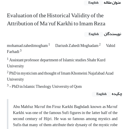
عنوان مقاله
English
Evaluation of the Historical Validity of the
Attribution of Ma'ruf Karkhi to Imam Reza
نویسندگان
English
1
2
mohamad zahedimogham
Dariush Zahedi Moghadam
Vahid
3
Farhadi
1
Assistant professor, department of Islamic studies, Shahr Kurd
University
2
PhD in mysticism and thought of Imam Khomeini, Najafabad Azad
University
3
- PhD in Islamic Theology, University of Qom
چکیده
English
Abu Mahfuz Ma'ruf ibn Firuz Karkhi Baghdadi, known as Ma'ruf
Karkhi, was one of the famous Sufi figures in the latter half of the
second century of Hijri. He was so famous among mystics and
Sufis that many of them attribute their dynasty of the mystic robe