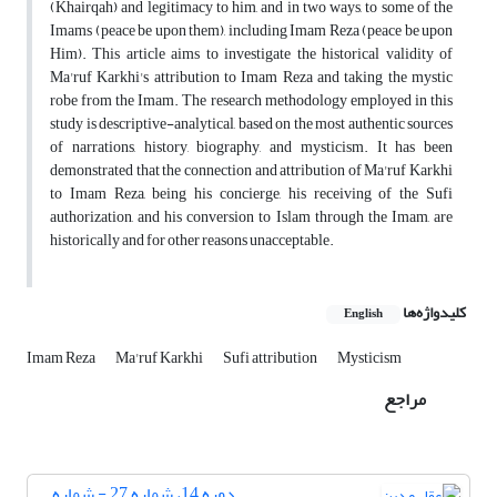
(Khairqah) and legitimacy to him, and in two ways, to some of the
Imams (peace be upon them), including Imam Reza (peace be upon
Him). This article aims to investigate the historical validity of
Ma'ruf Karkhi's attribution to Imam Reza and taking the mystic
robe from the Imam. The research methodology employed in this
study is descriptive-analytical, based on the most authentic sources
of narrations, history, biography, and mysticism. It has been
demonstrated that the connection and attribution of Ma'ruf Karkhi
to Imam Reza, being his concierge, his receiving of the Sufi
authorization, and his conversion to Islam through the Imam, are
historically and for other reasons unacceptable.
کلیدواژه‌ها
English
Imam Reza
Ma'ruf Karkhi
Sufi attribution
Mysticism
مراجع
دوره 14، شماره 27 - شماره