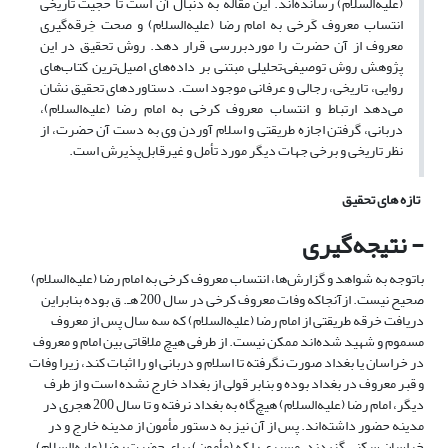
(علیه‌السلام) رسانده‌اند. این مقاله به دنبال آن است تا حجیت تاریخی
انتساب معروف کَرخی به امام رضا (علیه‌السلام) و صحت خِرقه‌گیری
معروف از آن حضرت را مورد‌بررسی قرار دهد. روش تحقیق در این
پژوهش روش توصیفی–تحلیلی مبتنی بر داده‌‌های اصیل‌ترین کتاب‌‌های
روایی، تاریخی، رجالی و عرفانی موجود است. دستاوردهای تحقیق نشان
می‌دهد ارتباط و انتساب معروف کرخی به امام رضا (علیه‌السلام)،
دربانی، گرفتن اجازه طریقتی و اسلام آوردن وى به دست آن حضرت، از
نظر تاریخى و برخى جهات دیگر مورد تأمل و غیر‌قابل‌پذیرش است.
تازه های تحقیق
- نتیجه‌گیری
باتوجه به شواهد و گزارش‌ها، انتساب معروف کرخی به امام رضا (علیه‌السلام)
صحیح نیست. از‌آن­جا‌که وفات معروف کرخی در سال 200 هـ. ق بوده بنابراین
دریافت خرقه طریقتی از امام رضا (علیه‌السلام) که سه سال پس از معروف
مسموم و شهید شده‌اند ممکن نیست. از طرفی هیچ ملاقاتی بین امام و معروف
در خراسان یا بغداد صورت نگرفته تا اسلام و دربانی او را اثبات کند، زیرا وفات
و قبر معروف در بغداد بوده و بنابر قولی از بغداد خارج نشده است و از طرف
دیگر، امام رضا (علیه‌السلام) هیچ‌گاه به بغداد نرفته و تا سال 200 هجری در
مدینه حضور داشته‌اند. پس از آن نیز به دستور مأمون از مدینه خارج و در
خراسان سکنی گزیدند. مسیرى را که (مأمون) براى حضرت رضا (علیه‌السلام)