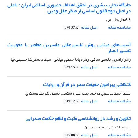
جایگاه تجارب بشری در تحقق اهداف جمهوری اسلامی ایران : تاملی
در اصل دوم قانون اساسی از منظر عقل ودین
غلامعلی قاسمی
مشاهده مقاله
اصل مقاله
370.37 K
آسیب‌‌های مبنایی روش تفسیرعقلی مفسرین معاصر با محوریت
تفسیر المنار
زهرا زاهری، نانسی ساکی، زهره بابااحمدی میلانی، سید محمدرضا حسینی نیا
مشاهده مقاله
اصل مقاله
329.15 K
کنکاشی پیرامون حقیقت سحر در قرآن و روایات
سید احمد موسوی درچه، حیدرعلی رستمی، حسین شریف عسکری
مشاهده مقاله
اصل مقاله
349.12 K
تکوین و رشد در روانشناسی مثبت و نظام حکمت صدرایی
علیرضا زمانی، سعید رحیمیان
مشاهده مقاله
اصل مقاله
375.08 K