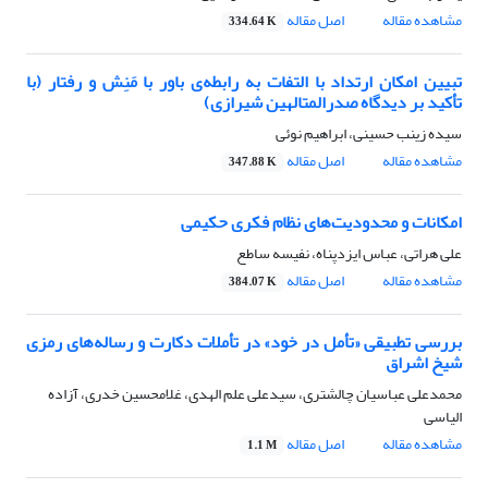
مشاهده مقاله
اصل مقاله
334.64 K
تبیین امکان ارتداد با التفات به رابطه‌ی باور با مَنِش و رفتار (با
تأکید بر دیدگاه صدرالمتالهین شیرازی)
سیده زینب حسینی، ابراهیم نوئی
مشاهده مقاله
اصل مقاله
347.88 K
امکانات و محدودیت‌های نظام فکری حکیمی
علی هراتی، عباس ایزدپناه، نفیسه ساطع
مشاهده مقاله
اصل مقاله
384.07 K
بررسی تطبیقی «تأمل در خود» در تأملات دکارت و رساله‌های رمزی
شیخ اشراق
محمدعلی عباسیان چالشتری، سیدعلی علم الهدی، غلامحسین خدری، آزاده
الیاسی
مشاهده مقاله
اصل مقاله
1.1 M