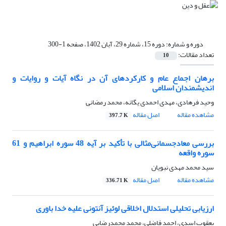
دوره و شماره:
دوره 15، شماره 29، آبان 1402، صفحه 1-300
تعداد مقالات:
10
برهان اجماع عام و کارکردهای آن در نگاه آیات و روایات و
اندیشمندان اسلامی
وحید فرهادی، مهدی احمدی یگانه، محمد رمضانی
مشاهده مقاله
اصل مقاله
397.7 K
بررسی معادجسمانی‌مثالی با تأکید بر آیه 48 سوره ابراهیم و 61
سوره واقعه
سید محمد مهدی نبویان
مشاهده مقاله
اصل مقاله
336.71 K
ارزیابی تحلیلی استدلال اخلاقی لوئیز آنتونی علیه خدا باوری
یعقوب اسدی، احمد فاضلی، محمد محمدرضایی