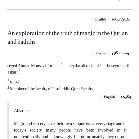
عنوان مقاله
English
An exploration of the truth of magic in the Qur'an
and hadiths
نویسندگان
English
1
2
seyed Ahmad Mousavi dorcheh
heydar ali rostami
hoseyn sharif
2
askari
1
ندارم
2
Member of the faculty of Usuluddin Qom Faculty
چکیده
English
Abstract:
Magic and sorcery have their own supporters at every stage and in
today's society, many people have been involved in it
unintentionally and unknowingly, but unfortunately, they do not