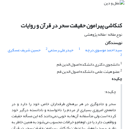
کنکاشی پیرامون حقیقت سحر در قرآن و روایات
نوع مقاله : مقاله پژوهشی
نویسندگان
2
1
سید احمد موسوی درچه
حیدرعلی رستمی
حسین شریف عسکری
2
1
دانشجوی دکتری دانشکده اصول الدین قم
2
عضو هیئت علمی دانشکده اصول الدین قم
چکیده
چکیده:
سحر و جادوگری در هر برهه‌ای طرفداران خاص خود را دارد و در
جامعه‌ی امروزی بسیاری از مردم را ناخواسته و نادانسته درگیر خود
کرده است ولی متأسفانه آن‌ها به‌ خوبی نمی‌دانند که این مسأله حقیقت
و واقعیت دارد یا جزء اوهام و خرافات محسوب می‌شود به همین خاطر به
نظر می‌رسد پژوهشی با عنوان: «کنکاشی پیرامون حقیقت سحر در قرآن