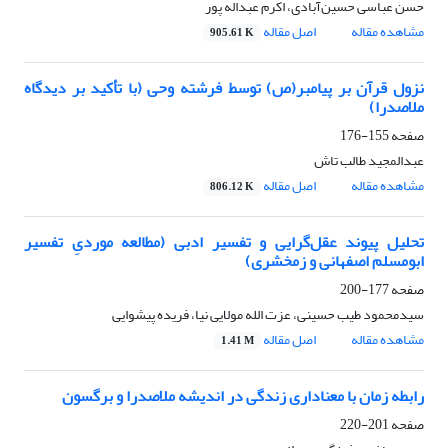
حسن عباسی حسین‌آبادی، اکرم عبداله پور
مشاهده مقاله
اصل مقاله
905.61 K
نزول قرآن بر پیامبر(ص) توسط فرشته وحی (با تأکید بر دیدگاه
ملاصدرا)
صفحه
155-176
عبدالمجید طالب تاش
مشاهده مقاله
اصل مقاله
806.12 K
تحلیل پیوند عقل‌گرایی و تفسیر ادبی (مطالعه موردیِ تفسیر
ابومسلم اصفهانی و زمخشری)
صفحه
177-200
سیدمحمود طیب حسینی، عزت الله مولایی نیا، فریده پیشوایی
مشاهده مقاله
اصل مقاله
1.41 M
رابطه زمان با معناداری زندگی در اندیشه ملاصدرا و برگسون
صفحه
201-220