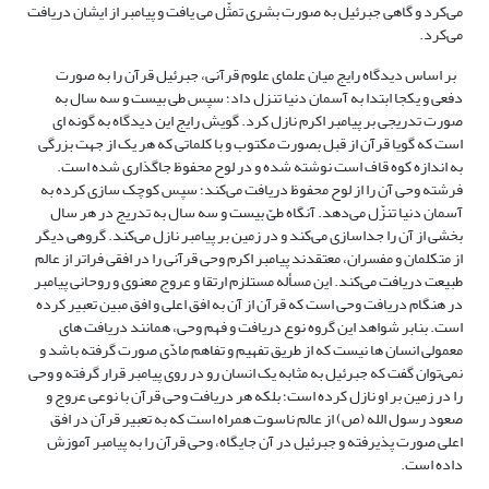
می‌کرد و گاهی جبرئیل به صورت بشری تمثّل می یافت و پیامبر از ایشان دریافت
می‌کرد.
بر اساس دیدگاه رایج میان علمای علوم قرآنی، جبرئیل قرآن را به صورت
دفعی و یکجا ابتدا به آسمان دنیا تنزل داد؛ سپس طی بیست و سه سال به
صورت تدریجی بر پیامبر اکرم نازل کرد. گویش رایج این دیدگاه به گونه ای
است که گویا قرآن از قبل بصورت مکتوب و با کلماتی که هر یک از جهت بزرگی
به اندازه کوه قاف است نوشته شده و در لوح محفوظ جاگذاری شده است.
فرشته وحی آن را از لوح محفوظ دریافت می‌کند؛ سپس کوچک سازی کرده به
آسمان دنیا تنزّل می‌دهد. آنگاه طیّ بیست و سه سال به تدریج در هر سال
بخشی از آن را جداسازی می‌کند و در زمین بر پیامبر نازل می‌کند. گروهی دیگر
از متکلمان و مفسران، معتقدند پیامبر اکرم وحی قرآنی را در افقی فراتر از عالم
طبیعت دریافت می‌کند. این مسأله مستلزم ارتقا و عروج معنوی و روحانی پیامبر
در هنگام دریافت وحی است که قرآن از آن به افق اعلی و افق مبین تعبیر کرده
است. بنابر شواهد این گروه نوع دریافت و فهم وحی، همانند دریافت های
معمولی انسان ها نیست که از طریق تفهیم و تفاهم مادّی صورت گرفته باشد و
نمی‌توان گفت که جبرئیل به مثابه یک انسان رو در روی پیامبر قرار گرفته و وحی
را در زمین بر او نازل کرده است؛ بلکه هر دریافت وحی قرآن با نوعی عروج و
صعود رسول الله (ص) از عالم ناسوت همراه است که به تعبیر قرآن در افق
اعلی صورت پذیرفته و جبرئیل در آن جایگاه، وحی قرآن را به پیامبر آموزش
داده است.