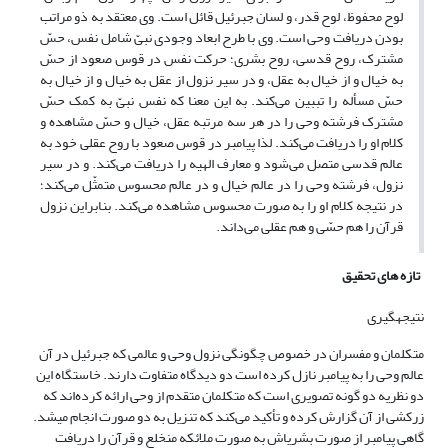
لوح محفوظ، لوح قدر، و لسان جبرئیل قائل است. وی معتقد به ذو مراتب
بودن دریافت وحی است. وی با طرح ابعاد وجودی نبیّ شامل نفس، حسّ
مشترک، روح قدسی، روح بشری؛ حرکت نفس در قوس صعود از حسّ
به خیال و از خیال به عقل، و در سیر نزول از عقل به خیال و از خیال به
حسّ مسأله را تببین می‌کند. به این معنا که نفس نبیّ به کمک حسّ
مشترک فرشته وحی را در هر سه مرتبه عقل، خیال و حسّ مشاهده و
کلام او را دریافت می‌کند. لذا پیامبر در قوس صعود با روح عقلی خود به
عالم قدسی متصل می‌شود و معارف الهیه را دریافت می‌کند. و در سیر
نزول، فرشته وحی را در عالم خیال و در عالم محسوس متمثّل می‌کند؛
در نتیجه کلام او را به صورت محسوس مشاهده می‌کند. بنابراین نزول
قرآن را هم حسّی و هم عقلی می‌داند.
تازه های تحقیق
نتیجه­گیری
متکلمان و مفسران در خصوص چگونگی نزول وحی و عالمی که جبرئیل در آن
عالم وحی را به پیامبر نازل کرده است دو دیدگاه متفاوت دارند. خاستگاه این
دو نظریه دو گونه تصویری است که متکلمان متقدم از وحی ارائه کرده‌اند که
زرکشی از آن گزارش کرده و تأکید می‌کند که تنزیل به دو صورت انجام می­شد.
گاهی پیامبر از صورت بشری­اش به صورت ملائکه منخلع و قرآن را دریافت