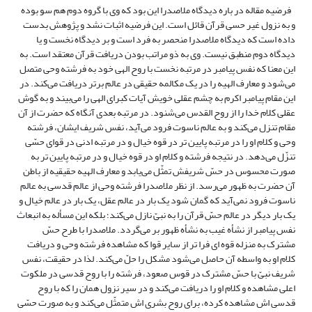
فرضیه مقاله در باره دیدگاه ملاصدرا این بود که وی با گروه دوم هم سو بوده
و به نزول غیر حسی قرآن قائل است. این فرضیه اثبات نشد و پژوهش بدست
داده است که دیدگاه ملاصدرا منحصر به فرد است و بر دیدگاه نخست و یا
دیدگاه دوم منطبق نیست. وی به ذو مراتب بودن دریافت قرآن معتقد است. به
این معنا که نفس پیامبر در مرتبه نخست با روح الهی خود به فرشته وحی متصل
می‌شود و معارف الهیه را در یک مکالمه حقیقی در عالم برتر دریافت می‌کند. در
این مقام پیامبر اکرم به چشم عقلی خویش آیات کبرای الهی را می‌بیند و به گوش
عقلی کلام خدا را از روح القدس می‌شنود. در مرتبه بعدی آنگاه که حضرت از آن
مقام تنزل می‌کند و به عالم ناسوت فرود می‌آید، نفس شریف ایشان، فرشته
وحی و کلام او را در مرتبه پایین تر در قوه خیال و در مرتبه ادنی در قوای حسّی
تنزّل می‌دهد. در نتیجه فرشته و کلام او در قوه خیال و در مرتبه پایین تر به
صورت محسوس در حسّ شریفش تمثّل می‌یابد و معارف الهیه حقیقیه از باطن
آن حضرت به ظهور می‌رسد. از نظر ملاصدرا فرشته وحی از عالم قدسی به عالم
ناسوت فرود نمی‌آید که گمان شود یک بار در عالم عقل، یک بار در عالم خیال و
یک بار دیگر در عالم حسّ قرآن را به نبیّ نازل می‌کند؛ بلکه این مسأله به انبعاث
نفس پیامبر از نشأه غیب به نشأه ظهور بر می‌گردد. ملاصدرا با طرح حسّ
مشترک به منزله قوه ای فرا تر از سایر قوا که مشاهده فرشته وحی و دریافت
کلام او به واسطه آن حاصل می‌شود مشکل را حلّ می‌کند. لذا در حقیقت، نفس
شریف نبیّ با حسّ مشترک در قوس صعود، فرشته را با روح قدسی در ملکوت
اعلی مشاهده و کلام او را دریافت می‌کند و در سیر نزول همان را که با روح
قدسی اش مشاهده کرده، برای روح بشری اش متمثّل می‌کند و به صورت حسّی