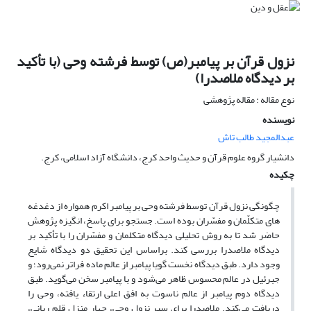
نزول قرآن بر پیامبر(ص) توسط فرشته وحی (با تأکید
بر دیدگاه ملاصدرا)
نوع مقاله : مقاله پژوهشی
نویسنده
عبدالمجید طالب تاش
دانشیار گروه علوم قرآن و حدیث واحد کرج، دانشگاه آزاد اسلامی، کرج.
چکیده
چگونگی نزول قرآن توسط فرشته وحی بر پیامبر اکرم همواره از دغدغه
های متکلّمان و مفسّران بوده است. جستجو برای پاسخ، انگیزه پژوهش
حاضر شد تا به روش تحلیلی دیدگاه متکلمان و مفسّران را با تأکید بر
دیدگاه ملاصدرا بررسی کند. براساس این تحقیق دو دیدگاه شایع
وجود دارد. طبق دیدگاه نخست گویا پیامبر از عالم ماده فراتر نمی‌رود؛ و
جبرئیل در عالم محسوس ظاهر می‌شود و با پیامبر سخن می‌گوید. طبق
دیدگاه دوم پیامبر از عالم ناسوت به افق اعلی ارتقاء یافته، وحی را
دریافت می‌کند. ملاصدرا برای سیر نزول وحی، چهار منزل قلم ربانی،