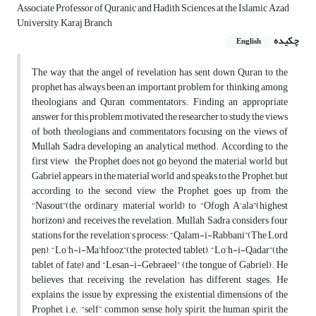
Associate Professor of Quranic and Hadith Sciences at the Islamic Azad
University, Karaj Branch
چکیده
English
The way that the angel of revelation has sent down Quran to the
prophet has always been an important problem for thinking among
theologians and Quran commentators. Finding an appropriate
answer for this problem motivated the researcher to study the views
of both theologians and commentators focusing on the views of
Mullah Sadra developing an analytical method. According to the
first view, the Prophet does not go beyond the material world, but
Gabriel appears in the material world and speaks to the Prophet, but
according to the second view, the Prophet goes up from the
“Nasout”(the ordinary material world) to “Ofogh A’ala”(highest
horizon) and receives the revelation. Mullah Sadra considers four
stations for the revelation’s process: “Qalam-i-Rabbani”(The Lord
pen), “Lo’h-i-Ma’hfooz”(the protected tablet), “Lo’h-i-Qadar”(the
tablet of fate) and “Lesan-i-Gebraeel” (the tongue of Gabriel). He
believes that receiving the revelation has different stages. He
explains the issue by expressing the existential dimensions of the
Prophet, i.e. “self”, common sense, holy spirit, the human spirit, the