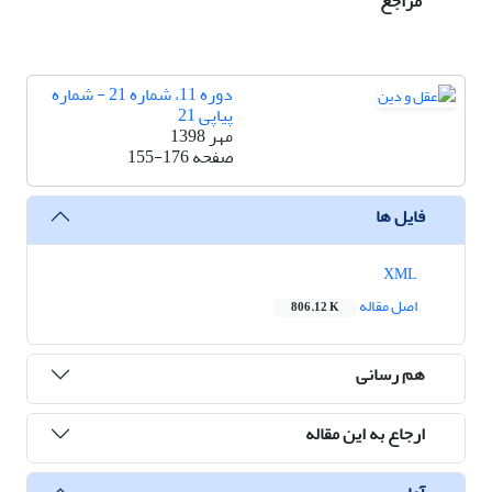
مراجع
دوره 11، شماره 21 - شماره
پیاپی 21
مهر 1398
صفحه
155-176
فایل ها
XML
اصل مقاله
806.12 K
هم رسانی
ارجاع به این مقاله