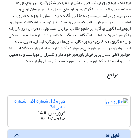
ازجمله باورهای جهان شناختی، نقش اراده را در شکل‌گیری این نوع باورها
مستقیم می‌داند. لذا در نگرش‌ها و باورهای اصیل دینی بر برهان آوری و
پذیرش باور بر اساس پشتوانه عقلانی تأکید دارد. ایشان با توجه به ضرورت
اقامه دلیل در پذیرش مطلبی که بدیهی نیست و نیز توجه به اشکالات معقول و
لزوم پاسخگویی و تأکید بر علم و عقلانیت یقینی، مسئولیت معرفتی درونگرایانه
را گوشزد می‌کند، اما مسلماً نگاه سخت‌گیرانه کلیفورد درباره وظایف باورمندی
و اراده­گروی حداکثری در مورد کلیت باورها در رویکرد ایشان تعدیل شده
است و این ضرورت بر باورهای مهم فرد تأکید دارد. بنابراین از دیدگاه آیت الله
جوادی آملی انسان بر برخی از باورهای خود دارای کنترل ارادی است و به همین
دلیل وظیفه دارد که باورهای خود را مورد سنجش عقلانی قرار دهد.
مراجع
دوره 13، شماره 24 - شماره
پیاپی 24
فروردین 1400
صفحه
82-97
فایل ها