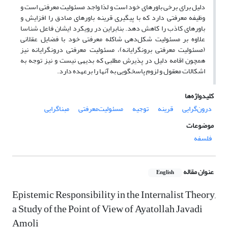
دلیل برای برخی باورهای خود است و لذا واجد مسئولیت معرفتی است و
وظیفه معرفتی دارد که با پیگیری قرینه باورهای صادق را افزایش و
باورهای کاذب را کاهش دهد. بنابراین در رویکرد ایشان فاعل شناسا
علاوه بر مسئولیت شکل‌دهی شاکله معرفتی خود با فضایل عقلانی
(مسئولیت معرفتی برونگرایانه)، مسئولیت معرفتی درونگرایانه نیز
همچون اقامه دلیل در پذیرش مطلبی که بدیهی نیست و نیز توجه به
اشکالات معقول و لزوم پاسخگویی به آنها را برعهده دارد.
کلیدواژه‌ها
درون‌گرایی
قرینه
توجیه
مسئولیت‌معرفتی
مبناگرایی
موضوعات
فلسفه
عنوان مقاله
English
Epistemic Responsibility in the Internalist Theory,
a Study of the Point of View of Ayatollah Javadi
Amoli