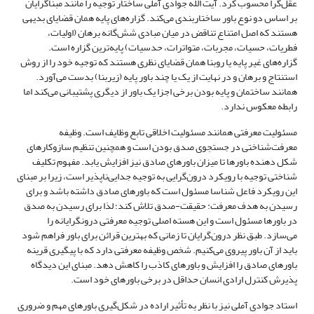
عقل‌گرا محسوب کرد. آیت الله جوادی آملی ساختار توجیه را مانند مبناگرایان
بر اساس دو نوع باور ساختار­بندی می‌کند. گزاره‌های پایه همان قضایای بدیهی
هستند که اصل امتناع تناقض در میان مبادی شش‌گانه برهان (اولیات،
فطریات، حسیات، مجربات، متواترات، حدسیات) پایه‌ترین گزاره است.
گزاره‌های غیر پایه یا روبنا همان قضایای نظری هستند که توجیه خود را از روش
استنتاج و برهان و در نهایت از یک یا چند باور پایه (زیربنا) بدست می‌آورد.
همانند ساختمان و پایه بودن برخی اجزا یک باور از دیگری پشتیبانی می‌کند اما
رابطه معکوس ندارد.
مسئولیت معرفتی همانند مسئولیت اخلاقی تابع وظایف است. وظیفه
معرفت‌شناختی در جستجوی صدق بودن است و همچنین تنظیم سازوکارهای
شکل دهنده باورها تا میزان باورهای صادق نیز افزایش یابد. مفهوم تکلیف
شناختی توجیه با رویکرد درون‌گرایی به توجیه جدایی‌ناپذیر است، زیرا بر مبنای
این رویکرد فاعل شناسا مسئول است که باورهای صادق داشته باشد و برای
رسیدن به هدف معرفت: حقیقت-صدق تلاش کند؛ لذا برای رسیدن به صدق
در باورها مسئول است و این هسته اصلی توجیه معرفتی درونگرایانه را
می‌سازد. طبق نظر درون‌گرایان تا زمانی که بهترین قرائن برای باور فراهم شود
باید از آن باور پیروی می‌کنیم. شخص وظیفه معرفتی دارد که با پیگیری قرینه
باورهای صادق را افزایش و باورهای کاذب را کاهش دهد. مبنای این دیدگاه
پذیرش کنترل ارادی انسان حداقل در برخی باورهای خود است.
استاد جوادی آملی نیز با نظر به تأثیر اراده در شکل‌گیری باورهای مهم و ضروری