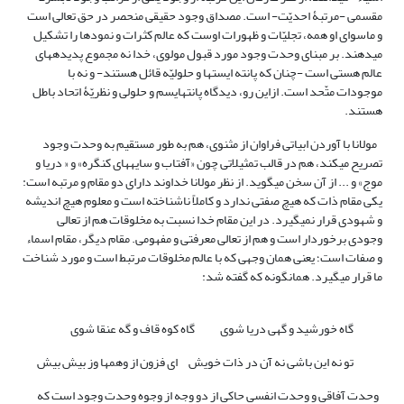
مقسمی -مرتبۀ احدیّت- است. مصداق وجود حقیقی منحصر در حق تعالی است
و ماسوای او همه، تجلیّات و ظهورات اوست که عالم کثرات و نمودها را تشکیل
می­دهند. بر مبنای وحدت وجود مورد قبول مولوی، خدا نه مجموع پدیده­های
عالم هستی است -چنان که پانته ایست­ها و حلولیّه قائل هستند- و نه با
موجودات متّحد است. ازاین رو، دیدگاه پانته­ایسم و حلولی و نظریّۀ اتحاد باطل
هستند.
مولانا با آوردن ابیاتی فراوان از مثنوی، هم به طور مستقیم به وحدت وجود
تصریح می­کند، هم در قالب تمثیلاتی چون «آفتاب و سایه­های کنگره» و « دریا و
موج» و ... از آن سخن می­گوید. از نظر مولانا خداوند دارای دو مقام و مرتبه است:
یکی مقام ذات که هیچ صفتی ندارد و کاملاً ناشناخته است و معلوم هیچ اندیشه
و شهودی قرار نمی­گیرد. در این مقام خدا نسبت به مخلوقات هم از تعالی
وجودی برخوردار است و هم از تعالی معرفتی و مفهومی. مقام دیگر، مقام اسماء
و صفات است؛ یعنی همان وجهی که با عالم مخلوقات مرتبط است و مورد شناخت
ما قرار می­گیرد. همان­گونه که گفته شد:
گاه خورشید و گهی دریا شوی گاه کوه قاف و گه عنقا شوی
تو نه این باشی نه آن در ذات خویش ای فزون از وهم­ها وز بیش بیش
وحدت آفاقی و وحدت انفسی حاکی از دو وجه از وجوه وحدت وجود است که