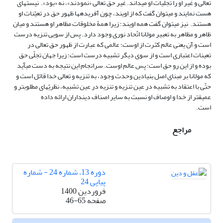
تعالی و غیر او را تجلّیات او می­داند. غیر حق تعالی «نمودند»، نه «بود». نیست­های
هست نمایند و می­توان گفت که از اویند، چون آفریده­ها ظهور حق در تعیّنات او
هستند. نیز می­توان گفت همه اویند؛ زیرا همۀ مخلوقات مظاهر او هستند و میان
ظاهر و مظاهر به تعبیر مولانا اتّحاد نوری وجود دارد. پس از سویی تنزیه درست
است و آن یعنی عالم کثرت از اوست؛ عالمی که عبارت از ظهور حق تعالی در
تعینات اعتباری است و از سوی دیگر تشبیه درست است؛ زیرا جهان تجلّی حق
بوده و از این رو حق است؛ پس عالم اوست. سرانجام این نتیجه به دست می­آید
که مولانا بر مبنای اصل بنیادین وحدت وجود، به تنزیه و تعالی خدا قائل است و
حتّی با اعتقاد به تشبیه در عین تنزیه و تنزیه در عین تشبیه، نظریّه­ای مطلوب­تر و
عمیق­تر از خدا و اوصاف او نسبت به سایر اصناف دینداران ارائه داده
است.
مراجع
دوره 13، شماره 24 - شماره
پیاپی 24
فروردین 1400
صفحه
46-65