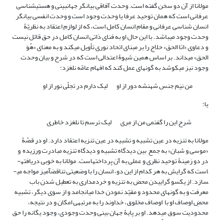
مولانا از آن دو سخن گفته است. وحدت آفاقی بیانگر جهان­بینی و هستی­شناسی
عرفانی است که همان توحید عرفا یا وحدت وجود است و وحدت انفسی بیانگر
انسان شناسی عرفانی و مقام انسان کامل است، که از لوازم اعتقاد به نظریّۀ
وحدت وجود می­باشد. با این حال او به فنای ذاتی انسان کامل در حق قائل نیست
و دعاوی «انَا الحق» حلاج را بر مبنای اتحاد نوری تأویل می­کند و به معنای «هُوَ
الحق» می­داند. بر اساس همین شیوۀ اعتدالی است که در شرح و بیان وحدت
وجود نیز می­کوشد به گونه­ای عمل کند که افهام عامّه نلغزد:
من نیَم جنس شهنشه دور از او لیک دارم در تجلّی نور از او
یا:
شرح این را گفتمی من از مِری لیک ترسم تا نلغزد خاطری
مولانا به تنزیه در عین تشبیه و تشبیه در عین تنزیه اعتقاد دارد. او در قصّۀ
«موسی و شبان» به جمع بین دیدگاه تشبیه و دیدگاه تنزیه مبادرت ورزیده و
در دو زمینۀ توحید نظری و عملی به آن پرداخته­است. مولانا به خوبی دریافته­
است که گرایش به هر کدام از این دو، انسان را با وضعیتی تناقض­آمیز مواجه می­
سازد. از یکسو گراییدن محض به تنزیه و خردمداری به تعطیل شدن باب
معرفت و به گونه­ای محدود و مقیّد نمودن خدا می­انجامد و از سوی دیگر، تشبیه
محضِ اوصاف او با اوصاف مخلوق، خداوند را به مرتبه­ی امکان و در نتیجه،
محدودیت سوق می­دهد. او بر پایۀ جهان بینی وحدت وجودی، وجود یگانه را حق