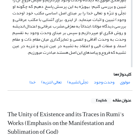
تبیین و بررسی کنیم؛ به­ویژه به این پرسش پاسخ دهیم که چگونه او
تجلّی و تنزّه و تعالی خدا را بر مبنای اصل اساسی مکتب خود (وحدت
وجود) تبیین و اثبات می­نماید. از این­رو، برای آشنایی با مکتب عرفانی و
بررسی دیدگاه مولانا، ابتدائاً به معرّفی مشرب عرفانی و اعتدال اندیشه
و روش فکری او می­پردازیم و سپس بر مبنای وحدت وجود به تقسیم
وحدت به وحدت آفاقی و انفسی و تمایز­گذاری میان مقام ذات و مقام
اسماء و صفات الهی و اعتقاد به تشبیه در عین تنزیه و تنزیه در عین
تشبیه که فروع و پیامدهای این اصل هستند مبادرت می­ورزیم.
کلیدواژه‌ها
مولوی
وحدت وجود
تجلّی(تشبیه)
تعالی (تنزیه)
خدا
عنوان مقاله
English
The Unity of Existence and its Traces in Rumi's
Works (Emphasis on the Manifestation and
Sublimation of God)