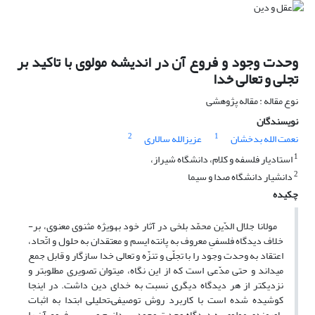
وحدت وجود و فروع آن در اندیشه مولوی با تاکید بر
تجلی و تعالی خدا
نوع مقاله : مقاله پژوهشی
نویسندگان
2
1
نعمت الله بدخشان
عزیزالله سالاری
1
استادیار فلسفه و کلام، دانشگاه شیراز،
2
دانشیار دانشگاه صدا و سیما
چکیده
مولانا جلال ­الدّین محمّد بلخی در آثار خود به­ویژه مثنوی معنوی، بر­
خلاف دیدگاه فلسفیِ معروف به پانته ­ایسم و معتقدان به حلول و اتّحاد،
اعتقاد به وحدت وجود را با تجلّی و تنزّه و تعالی خدا سازگار و قابل جمع
می­داند و حتی مدّعی است که از این نگاه، می­توان تصویری مطلوب­تر و
نزدیک­تر از هر دیدگاه دیگری نسبت به خدای دین داشت. در اینجا
کوشیده شده است با کاربرد روش توصیفی–تحلیلی ابتدا به اثبات
باورمندی مولوی به دیدگاه وحدت وجود بپردازیم و سپس فروع آن را