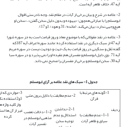
آیه 47، خلاف ظاهر آیه است.
2- علامه در شرح و بیان برخی از آیات در مقام نقد، وجه نادرستی اقوال
ابومسلم را با عباراتی همچون: «بیهوده و بدون دلیل سخن گفتن»، «سخن او
هیچ‌وجهی ندارد» بیان می‌کند. (مائده/ 31 و هود/ 1و 17).
3- علامه در نقد مقولاتی که با موضوع معاد و روز قیامت است به جز سوره شورا
آیه 47 از سبک دیگری در نقد استفاده کرده؛ مانند سوره اعراف آیه 187که
گفته ثقل و سنگینی در روز قیامت به یک جهت و دوجهت نیست در سوره مریم
آیه 71 ، وی دلیل ابومسلم و مفسران هم عقیده او را نمی پذیرد و در سوره سبا
آیه 30، سخن ابومسلم و برخی از مفسران را صحیح نمی داند.
جدول 1- سبک های نقد علامه بر آرای ابومسلم
1-گونه های مرتبط با
3-مواردی که از
2-عدم مطابقت با دلایل برون متنی
قرآن
1و2 استفاده ن
واز کلید واژه ه
2-1-نداشتن
ردیف
غیر از آن ها است
1-2-دخالت تعصب
1-1-عدم مطابقت با
استدلال و عدم
کرده
مذهبی ابومسلم در
سیاق و ظاهر آیات
توجیه سخن
تفسیر آیات
ابومسلم