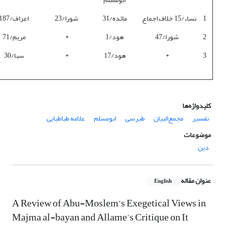
1
نساء/15
خلاف اجماع
مائده/31
شورا/23
اعراف/187
2
شورا/47
هود/1
*
مریم/71
3
*
هود/17
*
سبا/30
کلیدواژه‌ها
تفسیر
مجمع‌البیان
طبرسی
ابومسلم
علامه طباطبایی
موضوعات
دین
عنوان مقاله
English
A Review of Abu-Moslem’s Exegetical Views in
Majma al-bayan and Allame’s Critique on It