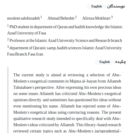
نویسندگان
English
1
2
3
moslem salehizadeh
Ahmad Beheshti
Alireza Mokhtari
1
PhD student in department of Quran and hadith knowledge, the Islamic
Azad University of Fasa
2
Professor at the Islamic Azad University, Science and Research branch
3
department of Quranic &amp; hadith sciences, Islamic Azad University,
Fasa Branch, Fasa, Iran.
چکیده
English
The current study is aimed at reviewing a selection of Abu-
Moslem’s exegetical comments in Majma al-bayan from Allameh
Tabatabaee’s perspective. After expressing his own precious ideas
on some issues, Allameh has criticized Abu-Moslem’s exegetical
opinions directly, and sometimes has questioned his ideas without
even mentioning his name. Allameh has rejected some of Abu-
Moslem’s exegetical ideas using convincing reasons. The present
qualitative research study intended to specifically deal with Abu-
Moslem’s ideas criticized by Allameh. This library-based research
reviewed certain topics such as Abu-Moslem’s jurisprudential-