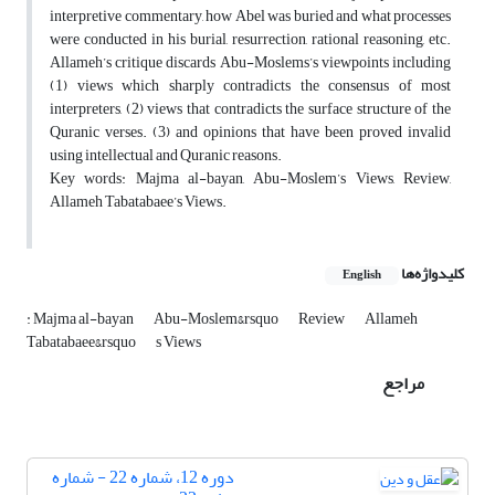
interpretive commentary, how Abel was buried and what processes
were conducted in his burial, resurrection, rational reasoning, etc.
Allameh’s critique discards Abu-Moslems’s viewpoints including
(1) views which sharply contradicts the consensus of most
interpreters, (2) views that contradicts the surface structure of the
Quranic verses. (3) and opinions that have been proved invalid
using intellectual and Quranic reasons.
Key words: Majma al-bayan, Abu-Moslem’s Views, Review,
Allameh Tabatabaee’s Views.
کلیدواژه‌ها
English
: Majma al-bayan
Abu-Moslem&rsquo
Review
Allameh
Tabatabaee&rsquo
s Views
مراجع
دوره 12، شماره 22 - شماره