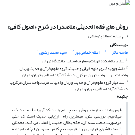
روش های فقه الحدیثی ملاصدرا در شرح «اصول کافی»
نوع مقاله : مقاله پژوهشی
نویسندگان
3
2
1
قاسم فائز
اعظم خدامی پور
سید محمد رضوی
1
استاد دانشکده الهیات ومعارف اسلامی دانشگاه تهران
2
دانشجوی دکتری علوم قرآن و حدیث، گروه علوم قرآن و حدیث و زبان
وادبیات عرب، واحد تهران مرکزی، دانشگاه آزاد اسلامی، تهران، ایران
3
استادیار گروه علوم قرآن و حدیث و زبان و ادبیات عرب، واحد تهران مرکزی،
دانشگاه آزاد اسلامی، تهران، ایران.
چکیده
فهم روایات ، نیازمند روش صحیح علمی است که آن را « فقه الحدیث »
می‌نامیم. بررسی متن، مهم­ترین راه ارزیابی حدیث است که حتی
درصورت صحت سند آن، حکم بطلان حدیث را امضاء می کند. محدثان
شیعه تلاش­های فراوانی جهت فهم صحیح کلام معصومین (ع) انجام داده