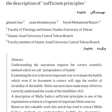
the description of "sufficient principles"
نویسندگان
English
1
2
3
ghasem faez
azam khodami pour
Seyed Mohammad Razavi
1
Faculty of Theology and Islamic Studies, University of Tehran
2
Islamic Azad University, Central Tehran Branch
3
Faculty member of Islamic Azad University, Central Tehran Branch;
چکیده
English
Abstract
Understanding the narrations requires the correct scientific
method, which we call "jurisprudence of hadith".
Examining the text is the most important way to evaluate the hadith,
which, even if its document is correct, will sign the verdict of
invalidity of the hadith. Shiite narrators have made many efforts to
correctly understand the words of the Infallibles (AS).
A description of Mulla Sadra's sufficient principles is one of the
explanations written in a fragment of important Shiite sources.
Based on this valuable work, this article has tried to extract Mulla