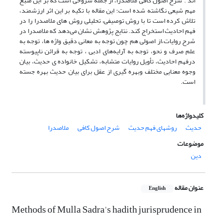
اند . شرح اصول کافی ملاصدرا، از جمله شروحی است که بر این منبع
مهم شیعی نگاشته شده است؛ این مقاله با تکیه بر این اثر ارزشمند،
تلاش کرده است تا با روش توصیفی‌– تحلیلی روش های ملاصدرا را در
فهم احادیث استخراج کند. نتایج پژوهش نشان می‌دهد که ملاصدرا در
شرح روایات،از اصولی هم چون توجه به معانی دقیق واژه ها، توجه به
علم صرف و نحو، توجه به آرایه‌های ادبی ، توجه به قرائن ناپیوسته
درفهم احادیث، تأویل روایات متشابه، تشکیل خانواده ی حدیث، بیان
وجوه معنایی مختلف وبهره گیری از عقل برای بیان حدیث بهره جسته
است.
کلیدواژه‌ها
حدیث
روشهای فهم حدیث
شرح اصول کافی
ملاصدرا
موضوعات
دین
عنوان مقاله
English
Methods of Mulla Sadra's hadith jurisprudence in