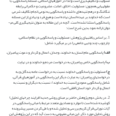
مسؤلیت و تکلیف­پذیری است و لذا در آموزه­های اسلامی، مسئله پاسخگویی، با
مقوله­هایی همچون؛ مسئولیت، اخلاق، امانت، مشروعیت و حکمرانی رابطه
تنگاتنگ و درهم تنیده­ای داشته و پاسخگویی به نوعی انجام تکالیف شرعی
است که خداوند بر عهده انسان نهاده است و هیچ فرد و نهادی از این مسئله
پاسخگویی استثنا نشده است. آنچه در این مقاله به عنوان نتیجه­گیری کلی می­
توان ارائه نمود بدین شرح است:
1. بر اساس یافته­های پژوهش؛ مسئولیت و پاسخگویی در نظام اسلامی،
چارچوب چند وجهی جامعی را در بر می­گیرد شامل؛
الف)
پاسخگویی عام انسان به خداوند، وجدان، اعمال و کردار و دعوت پیامبران،
ب)
پاسخگویی خاص پیامبران به درخواست مردم و خداوند و در نهایت
ج)
مسئولیت و پاسخگویی خداوند نسبت به درخواست عامه بندگان و به
درخواست­های پیامبران؛ به عبارت دیگر این پاسخگویی در آموزه­های قرآنی،
شامل پاسخگویی عمودی(نسبت به خداوند)، نسبت به دیگران و نسبت به
اعمال و کردار خود انسان(افقی) است.
2. در بخش دوم پژوهش حاضر بر مبنای روشی جدید(فرایند چرخه­ای تحلیل)
کوشیده شده است تا موارد و مصادیق متعدد مرتبط با مبانی پاسخگویی در
آیات نورانی قرآن کریم بررسی و تحلیل شده و با طی کردن مسیر پیش­رونده
روش تحلیل مورد ذکر، این مبانی مفهومی به دست آید که در این پژوهش این