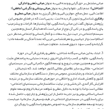
مبانی مشتمل بر حق گرایی و وعده الهی به عنوان
مبانی ذهنی و ادارکی
(شناختی)؛
عدم تکبر، تقوا و ایمان به عنوان
مبانی بینشی و نگرشی (عاطفی)؛
اطاعت الهی، عمل صالح، موازین الهی و باطل گریزی به عنوان
مبانی عملی و
رفتاری
شناسایی و تدوین گردیده است. بدیهی است که در فضای مفهومی این
پژوهش می­توان گفت این مبانی پاسخگویی، اولاً پیش­نیازها، الزامات و پیش­زمینه­
های پاسخگویی و در ثانی آن نوع از مبانی است که هدایتگر انسان و همچنین
سیستم اجتماعی در جهت نیل به سعادت و کمال انسانی و اجتماعی مدنظر دین
اسلام است و از جهان­بینی و معرفت­شناسی غربی که عمدتاً متکی بر فلسفه مادی­
گرایانه و کسب سود دنیوی هستند، متفاوت می­باشد.
3. ابتناء به این مبانی سه­گانه شناختی، عاطفی و رفتاری قرآنی در حوزه
پاسخگویی، علاوه بر کسب پاداش­های اخروی، زمینه دستیابی به پیامدهای مثبت
اجتماعی و همچنین موجب ترویج و توسعه الگوی حکمرانی الهی در سیستم­های
اجتماعی- عقلانی و سایر نظام­های عقلایی کشور خواهد شد، که نتیجه­اش
افزایش اعتماد و رضایتمندی عمومی مردم از دستگاه­ها و سازمان­های مختلف
کشور و کاهش فساد اداری و اخلاقی در حوزه­های مختلف سازمانی و در نتیجه
افزایش کارآمدی، اثربخشی و در نهایت سلامتسازمانی سیستم­های اجتماعی-
عقلانی است و لذا با توجه به دلایل عقلی و شواهد مرتبط با لزوم توسعه علوم
انسانی اسلامی بومی و نیز تجربه حاصل از این پژوهش و چارچوب حاصل شده
برای پاسخگویی در سیستم­های اجتماعی در طیف وسیعی از سازمان­ها، می­بایست
زمینه توسعه مفاهیم سازمانی به خصوص مفهوم پاسخگویی با رویکردی