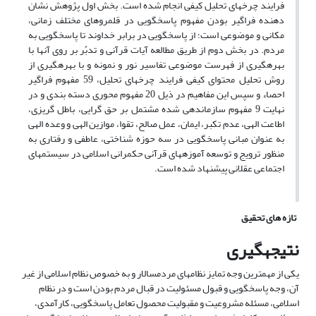
فرایند چرخه­ای تحلیل کیفی انجام شده است. بخش اول پژوهش نشان
دهنده فراگیر بودن مفهوم پاسخگویی در قلمروهای مختلف زمانی،
مکانی و موضوعی است؛ از پاسخگویی در برابر خداوند تا پاسخگویی به
مردم. در بخش دوم از طریق مطالعه آیات قرآنی و تدبُر بر روی آنها با
بهره­گیری از فهرست موضوعی تفاسیر نور و نمونه و با بهره­گیری از
روش تحلیل محتوای کیفی فرایند چرخه­ای تحلیل، 59 مفهوم فراگیر
احصاء و سپس این مفاهیم در ذیل 20 مفهوم محوری دسته بندی و در
نهایت 9 مفهوم سازماندهی شده مشتمل بر حق گرایی، باطل گریزی،
اطاعت الهی، عدم تکبر، ایمان، عمل صالح، تقوا، موازین الهی و وعده الهی
به عنوان مبانی پاسخگویی در سه حوزه شناختی، عاطفی و رفتاری به
منظور ترویج و توسعه آموزه­های قرآنی حکمرانی اسلامی در سیستم­های
اجتماعی عقلانی پیشنهاد شده است.
تازه های تحقیق
نتیجه­گیری
یکی از مهم­ترین وجه تمایز نظام­های مردم­سالار و به خصوص نظام اسلامی از غیر
آن، وجه پاسخگویی و قبول مسئولیت در قبال مردم بودن است و در نظام
اسلامی، مسئله مشروعیت و مقبولیت محصول تعامل پاسخگویی، کارآمدی،