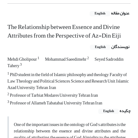
عنوان مقاله
English
The Relationship between Essence and Divine
Attributes from the Perspective of Az-Din Eiji
نویسندگان
English
1
2
Mehdi Gholipour
Mohammad Saeedimehr
Seyed Sadroddin
3
Tahery
1
PhD student in the field of Islamic philosophy and theology, Faculty of
Law, Theology and Political Sciences, Science and Research Unit, Islamic
Azad University, Tehran, Iran
2
Professor of Tarbiat Modares University Tehran Iran
3
Professor of Allameh Tabatabai University Tehran Iran
چکیده
English
One of the important issues in the ontology of God's attributes is the
relationship between the essence and divine attributes and the
quality of attributing the essence of God Almighty to the attributes