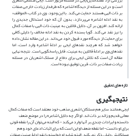
بررسی آراء عضدالدین‌ایجی در مسئله مزبور است. ایجی متکلمی اشعری
است و در این مسئله از دیدگاه اشاعره که طرفدار زیادت خارجی صفات
بر ذات الهی هستند حمایت می کند. با این وجود، وی در کتاب «المواقف»
به نقد ادله اشاعره می‌پردازد، بدون آن که خود استدلال جدیدی را
ارائه کند. افزون بر آن، دلایل قائلین به عینیت ذات الهی با صفات کمال
را نیز نقد می کند. گویا بسنده کردن به نقد ادله مخالف را دلیلی کافی
برای حمایت از دیدگاه مورد قبول خود می‌داند. در این مقاله نشان داده
خواهد شد که هرچند نقدهای ایجی بر ادلۀ اشاعره وارد است، اما
نقدهای وی بر ادلۀ قائلین به عینیت، قابل پاسخگویی است. نتیجه نهایی
مقاله آن است که تلاش ایجی برای دفاع از مسلک اشعریان در مسئله
زیادت صفات بر ذات، قرین توفیق نبوده است.
تازه های تحقیق
نتیجه­گیری
ایجی همانند سایر هم مسلکان اشعری مذهب خود معتقد است که صفات کمال
معانی قدیم و زائد بر ذات اند. او اگر چه دلایل اشاعره را در موضع ضعف
دانسته و ایرادات چندی بر آنها وارد می‌کند - که البته می‌توان آن را نقطه قوتی
برای او دانست- اما نقطه ضعف او این است که برای اثبات ادعای خود و هم
مسلکانش دلیلی ذکر نمی‌کند. البته شاید او خواسته با نقد ادلۀ عینیت صفات