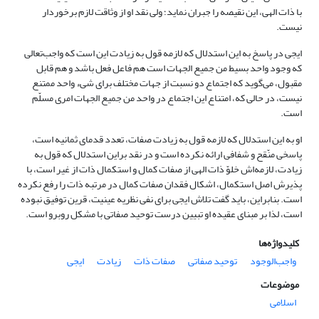
با ذات الهی، این نقیصه را جبران نماید؛ ولی نقد او از وثاقت لازم برخوردار
نیست.
ایجی در پاسخ به این استدلال که لازمه قول به زیادت این است که واجب‌تعالی
که وجود واحد بسیط من جمیع الجهات است هم فاعل فعل باشد و هم قابل
مقبول، می‌گوید که اجتماع دو نسبت از جهات مختلف برای شیء واحد ممتنع
نیست، در حالی که، امتناع این اجتماع در واحد من جمیع الجهات امری مسلّم
است.
او به این استدلال که لازمه قول به زیادت صفات، تعدد قدمای ثمانیه است،
پاسخی منّقح و شفافی ارائه نکرده است و در نقد براین استدلال که قول به
زیادت، لازمه‌اش خلوّ ذات الهی از صفات کمال و استکمال ذات از غیر است، با
پذیرش اصل استکمال، اشکال فقدان صفات کمال در مرتبه ذات را رفع نکرده
است. بنابراین، باید گفت تلاش ایجی برای نفی نظریه عینیت، قرین توفیق نبوده
است، لذا بر مبنای عقیده او تبیین درست توحید صفاتی با مشکل روبرو است.
کلیدواژه‌ها
واجب‌الوجود
توحید صفاتی
صفات ذات
زیادت
ایجی
موضوعات
اسلامی