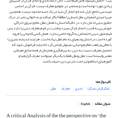
بیت^ حاصل می‏شود قابل فهم است. حال آنکه تحدی و اعجاز قرآن از جنبه‏های
زیادی مورد توجه است و منحصر در علوم و معارف نیست، قرآن بر اساس
مهندسی جامع نازل شده و اعجاز آن تنها در یک جنبه محدود نیست، همچنین
میرزا مهدی اصفهانی عقل انسان را مطلقاً انکار می‏کند و به ناتوانی بشر در درک
حقایق دینی اذعان دارد در حالیکه انسان با همان عقل عام و نیروی ادراکی
خویش پی به قدرت اعجاز قرآن می‏برد و قدرت بر فهم معارف دینی را دارد پس
فهم متون دینی اختصاص به گروه خاصی ندارد، همان کسی که وحی را فرود
آورده است در انسان ودیعه‏ای به نام عقل نهاده است. هرچند اندیشه بشری را
با تعالی و رفعت تعالیم وحیانی نمی‏توان قیاس کرد اما نباید فراموش شود که
تحصیل معرفت نسبت به دین، به بهره‏گیری همزمان از همه منابع معرفتی
معتبر وابسته است؛عقل ونقل فقط با یکدیگر می‏توانند معرف گزاره‏ها و
آموزه‏های اسلام ونیزحجت شرعی دین حنیف باشند.
کلیدواژه‌ها
تفکیکیان نص‏گرا
تحدی
معارف
عقل
عنوان مقاله
English
A critical Analysis of the the perspective on “the