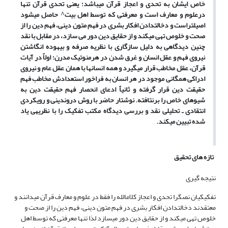
خاص ایشان به تحدی و اعجاز قرآن می‏باشد؛ یعنی تحدی قرآن تنها
درعلوم و معارف است و معرفتی که توسط اهل بیت
^
حاصل می‏شود
اصیل‏تراست و دخالت‏دادن افکار بشری در فهم متون دینی، فهم دین را از
صحت و خلوص تهی می‏کند و از حقایق دین دور می سازد، در مقابل با نقد
چنین دیدگاهی به دلیل سازگاری با نظریه صرفه و بیهوده انگاشتن
نیروی فهم و عقل انسان و غرق شدن در هرمنوتیک مدرن؛ اولاً در آیات
قرآن، عقل مخاطب قرار می‏گیرد و همه انسان‏ها با همان عقل عام و نیروی
ادراکی همگانی موجود در هر انسان به فراخور استعدادش مخاطب فهم
حقیقت دین قرار گرفته و ثانیاً ادعای انحصار فهم حقیقت دین به
شیوه‏ای خاص را برنتافته. نوشتار حاضر با روش درون‏دینی و رویکردی
انتقادی ـ تحلیلی نقد و بررسی دیدگاه مکتب تفکیک را با نظریه‏ی یاد
شده تبیین می‏کند.
تازه های تحقیق
نتیجه گیری
تفکیکیان نص‏گرا تحدی و اعجاز کلام‏الله را فقط در علوم و معارف قرآن می‏دانند و
معتقدند دخالت‏دادن افکار بشری در فهم متون دینی، فهم دین را از صحت و
خلوص تهی می‏کند و از حقایق دین دور می‏سازد لذا تنها معرفتی که توسط اهل