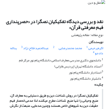
نقد و بررسی دیدگاه تفکیکیان نص‏گرا در «حصرپنداری
فهم معرفتی قرآن»
نوع مقاله : مقاله پژوهشی
نویسندگان
3
2
1
اکرم رحیمی
محمد محمدرضایی
عبدالحمید فلاح نژاد
یداله
4
دادجو
1
دانشجوی دکتری مدرسی معارف اسلامی دانشگاه پیام نور مرکز قم
2
استاد دانشگاه تهران (پردیس فارابی)
3
استادیار دانشگاه پیام نور
4
دانشیار دانشگاه پیام نور
چکیده
تفکیکیان نص‏گرا در روش شناخت دین و طریق دستیابی به معارف آن،
منبع وحیانی را تنها منبع شناخت مطرح می‏کنند لذا مدعی انحصار فهم
حقیقت دین به شیوه‏ای خاص هستند وچنین مدعایی، منبعث از نگرش