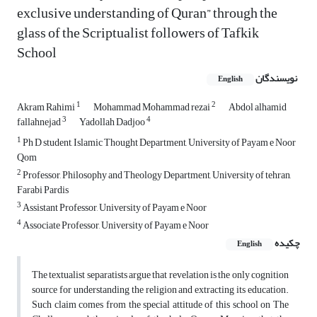
exclusive understanding of Quran” through the
glass of the Scriptualist followers of Tafkik
School
نویسندگان
English
1
2
Akram Rahimi
Mohammad Mohammad rezai
Abdol alhamid
3
4
fallahnejad
Yadollah Dadjoo
1
Ph D student, Islamic Thought Department, University of Payam e Noor
Qom
2
Professor, Philosophy and Theology Department, University of tehran,
Farabi Pardis
3
Assistant Professor, University of Payam e Noor
4
Associate Professor, University of Payam e Noor
چکیده
English
The textualist separatists argue that revelation is the only cognition
source for understanding the religion and extracting its education.
Such claim comes from the special attitude of this school on The