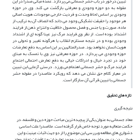
تبیین درخور در باب حشر جسمانی می پردازد. عمده مبانی صدرا در این
مقوله به دو حوزه وجودی و معرفتی بازگشت می کند. وی در حوزه
وجودی بر اساس لحاظ وحدت و فردیت خارجی موجودات, هویت اصالی
هر موجود را حقیقت تشکیکی وجود می داند که اتصاف آن به ترکیب از
ماده، صورت و یا جنس و فصل, محصول خلاقیت و انتزاع ذهن از فرایند
اشتداد بوده است. از نظر وی فرایند مرگ نیز عینا گونه ای از اشتداد
وجودی بوده و در نتیجه مستلزم انقلاب یا هرگونه تغییر و تحولی در
هویت انسان نخواهد بود. صدرالمتالهین بر این اساس به دفع تعارضات
حوزه وجودی می پردازد. در حوزه معرفتی نیز, وی با تمسک به مبنای
خود در تجرد خیال و ادراکات خیالی به دفع تعارض احتمالی اجتماع
فرایند مرگ و حشر جسمانی اهتمام می ورزد. درستی آزمایی این تبیین
در معیار کلام حق نشان می دهد که رویکرد ملاصدرا در مقوله حشر
جسمانی با تبیین قرآنی آن سازگار است.
تازه های تحقیق
نتیجه‏ گیری
معاد جسمانی به عنوان یکی از پیچیده ترین مباحث حوزه دین و فلسفه، در
حکمت متعالیه مورد توجه خاص قرار گرفته است. ملاصدرا علت اساسی
دشواری های مطالعه وبررسی این موضوع را از دو جهت اثبات عینیت و این
همانی بدن دنیوی و اخروی و همچنین وجود تعارضات و تناقضات تحقق معاد