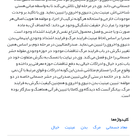
جسمانی می داند. وی در مرحله اول, تلاش می کند تا به واسطه مبانی هستی
شناختی اش, عینیت بدن دنیوی و اخروی را تبیین نماید. وی با تاکید بر وحدت
موجودات خارجی و استحاله هرگونه ترکیب از اجزاء و مولفه ها, هویت اصالی هر
موجود را عبارت از حقیقت تشکیکی وجود می داند؛ که اتصاف آن به ماده,
صورت و یا جنس و فصل, محصول انتزاع نفس از فرایند اشتداد وجود است.
صدرا بر اساس لحاظ عینیت فرایند مرگ و فرایند اشتداد وجودی, اینهمانی بدن
دنیوی و اخروی را تبیین می نماید. صدرالمتالهین در مرحله دوم, بر اساس همین
تغییر نگرش در باب فرایند مرگ, تناقضات موجود در حوزه وجودی مقوله حشر
جسمانی را حل و فصل می کند. وی در نهایت با تمسک به نگرش متفاوت خود در
باب تجرد خیال و ادراکات خیالی, به دفع تناقضات حوزه معرفتی پرداخته و
وقوع مرگ را مستلزم متلاشی شدن این گونه ادراکات و قوای مرتبط با آن نمی
داند. و در خاتمه درستی آزمایی تبیین صدرایی در حشر جسمانی خاصه در دو
مولفه: تبیین عینیت بدن دنیوی و اخروی و همچنین کیفیت نگرش به فرایند
مرگ، بیانگرآنست که دیدگاه وی کاملا با تبیین قرآنی هماهنگ و سازگار بوده
است.
کلیدواژه‌ها
معاد جسمانی
مرگ
بدن
عینیت
خیال