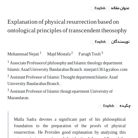
عنوان مقاله
English
Explanation of physical resurrection based on
ontological principles of transcendent theosophy
نویسندگان
English
1
2
3
Mohammad Nejati
Majd Mostafa
Farugh Tooli
1
Associate Professorof philosophy and Islamic theology department,
Islamic Azad University, Bandarabas Branch. mnejati1361@yahoo.com
2
Assistant Professor of Islamic Thought department,Islamic Azad
University, Bandarabas Branch..
3
Assistant Professor of Islamic thougt epartment, University of
Mazandaran.
چکیده
English
Mulla Sadra devotes a significant part of his philosophical
foundation to the preparation of the proofs of physical
resurrection. He Provides good explanation by analyzing this