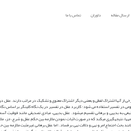
ارسال مقاله
داوران
تماس با ما
 برخی از آنها اشتراک لفظی و بعضی دیگر اشتراک معنوی و تشکیک در مراتب دارند. عقل د
ی در تفسیر استفاده می شود؛ کاربرد عقل در تفسیر در یک نگاه کلی‏نگر بر اساس نگاه ب
 منبعی،به بدیهی و برهانی تقسیم می‏شود. عقل بدیهی، مبادی تصدیقی مانند فوقیت آس
ها، نتیجه‏گیری می‏کند که در صورت اثبات نمودن ملازمه بین حکم عقل و شرع، جزء ملا
ند بحث اجتماع امر و نهی و دلالت نهی بر فساد.؛ اما عقل برهانی غیرمثبت ملازمه بین 