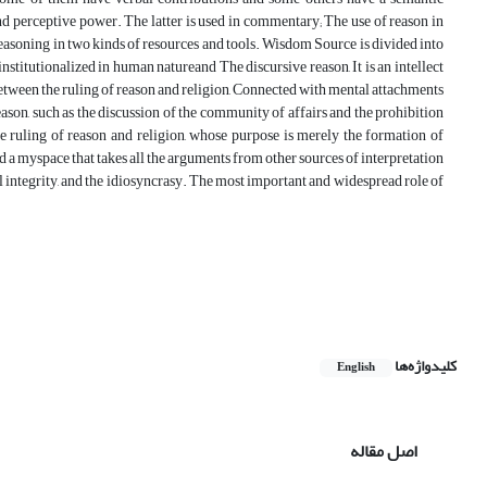
and perceptive power. The latter is used in commentary; The use of reason in
f reasoning in two kinds of resources and tools. Wisdom Source is divided into
nstitutionalized in human natureand The discursive reason, It is an intellect
p between the ruling of reason and religion, Connected with mental attachments
eason, such as the discussion of the community of affairs and the prohibition
the ruling of reason and religion, whose purpose is merely the formation of
d a myspace that takes all the arguments from other sources of interpretation
egral integrity, and the idiosyncrasy. The most important and widespread role of
کلیدواژه‌ها
English
اصل مقاله