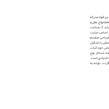
ی و طبیعی و نیز قوه مدرکه
م انواع عقل و
مراتب آن را شامل نمی‏گردد. نیز فرآیند تعقل و صورت‏های آن با این تعریف توضیح داده نمی‏شوند؛ زیرا رابطه عقل با نفس انسان بریده است و عقل اکتسابی را محال می نمایاند.2-شناخت
بر اساس حیثیت
 مصباحی منقسم
عملی را تشکیل
یاس خود اثبات
ته شده از نوع
 اجتهادی است.
گردد. توجه به