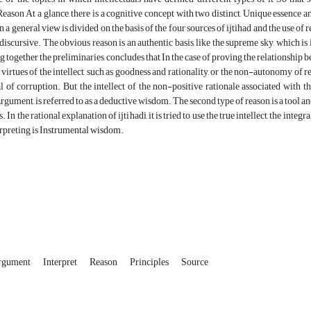
eason At a glance, there is a cognitive concept with two distinct, Unique essence 
in a general view is divided on the basis of the four sources of ijtihad and the use o
iscursive. The obvious reason is an authentic basis, like the supreme sky, which is i
ing together the preliminaries, concludes that In the case of proving the relationshi
 virtues of the intellect, such as goodness and rationality, or the non-autonomy of r
l of corruption. But the intellect of the non-positive rationale associated with 
rgument, is referred to as a deductive wisdom. The second type of reason is a tool an
 In the rational explanation of ijtihadi, it is tried to use the true intellect, the int
erpreting is Instrumental wisdom.
argument
Interpret
Reason
Principles
Source