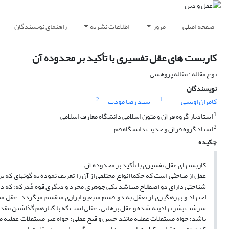
صفحه اصلی
مرور
اطلاعات نشریه
راهنمای نویسندگان
کاربست های عقل تفسیری با تأکید بر محدوده آن
نوع مقاله : مقاله پژوهشی
نویسندگان
2
1
کامران اویسی
سید رضا مودب
1
استادیار گروه قرآن و متون اسلامی دانشگاه معارف اسلامی
2
استاد گروه قرآن و حدیث دانشگاه قم
چکیده
کاربست‏های عقل تفسیری با تأکید بر محدوده آن
عقل از مباحثی است که حکما انواع مختلفی از آن را تعریف نموده به گونه‏ای که
شناختی دارای دو اصطلاح می‏باشد یکی جوهری مجرد و دیگری قوه مُدرِکه؛ که دوم
اجتهاد و بهره‏گیری از تعقل به دو قسم منبعیو ابزاری منقسم می‏گردد. عقل
سرشت بشر نهادینه شده و عقل برهانی، عقلی است که با کنارهم گذاشتن مقدمه‏
باشد؛ خواه مستقلات عقلیه مانند حسن و قبح عقلی؛ خواه غیر مستقلات عقلیه مان