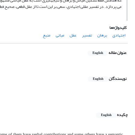
که هدفش فقط تشکیل قیاس و برهان و نتیجه‏گیری است به عقل قیاسی مشهور است
می پردازد. در تفسیر عقلی اجتهادی، سعی بر این است تا از عقل قطعی، صحیح ف
کلیدواژه‌ها
اجتهادی
برهان
تفسیر
عقل
مبانی
منبع
عنوان مقاله
English
نویسندگان
English
چکیده
English
at some of them have verbal contributions and some others have a semantic