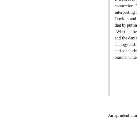
connection. R
interpreting 
Obvious and d
that, by putt
; Whether the
and the denia
analogy and a
and concludes.
reason in int
Jurisprudential 