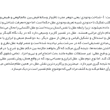
از آنچه گفته شد مشخص می‏گردد که عقل، در دو حیطه شناختی قابل بررسی است: 1-شناخت وجودی؛ یعنی جوهر مجرد تامّ و از وسائط فیض بین عالم الوه
مکتب تفکیک تا حدودی شبیه تعریف وجودی عقل حکما است؛ اما حوزه معرفت شناختی و تما
دام دارای مراتبی هستند. عقل در تفسیر کاربرد وسیعی دارد که در یک نگاه کلی‏نگر 
 تعقل و استدلال و تشکیل قیاس و برهان از سوی دیگر، به دو قسم منبعی و ابزاری یا
هی مبادی تصدیقی است که در سرشت بشر نهادینه شده است و عنصر اولیه عقل نظری و 
ذاشتن مقدمه ها، نتیجه گیری می‏کند که اگر بخواهد ملازمه بین حکم عقل و شرع را در ق
و قبح عقلی؛ غیر مستقلات عقلیه مانند بحث اجتماع امر و نهی و اجزاء. تمامی شقوق گف
ک کند. اما نوع دوم عقل، عقل ابزاری و مصباحی بود که در واقع همان روش تفسیر عقلی
 به نتیجه‏ گیری می‏پردازد. مهمترین و پرکاربردترین نقش عقل در همین مقام مشخص می‏
ر به رأی حفظ می‏کند و به کشف مراد الهی که موضوع علم تفسیر است نزدیک می‏سازد.