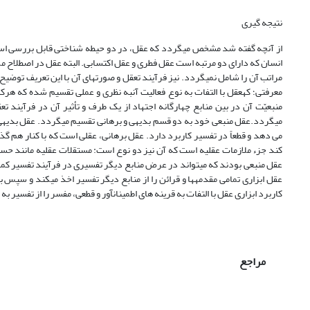
نتیجه‏ گیری
انسان که دارای دو مرتبه است عقل فطری و عقل اکتسابی. البته عقل در اصطلاح 
معرفتی؛ کهعقل با التفات به نوع فعالیت آنبه نظری و عملی تقسیم شده که هرک
منبعیّت آن در بین منابع چهارگانه اجتهاد از یک طرف و تأثیر آن در فرآیند
می‏گردد.عقل منبعی خود به دو قسم بدیهی و برهانی تقسیم می‏گردد. عقل بدی
می دهد و قطعاً در تفسیر کاربرد دارد. عقل برهانی، عقلی است که با کنار هم گ
کند جزء ملازمات عقلیه است که آن نیز دو نوع است: مستقلات عقلیه مانند حسن 
عقل منبعی بودند که می‏تواند در عرض منابع دیگر تفسیری در فرآیند تفسیر کم
عقل ابزاری تمامی مقدمه‏ها و قرائن را از منابع دیگر تفسیر اخذ می‏کند و سپس
کاربرد ابزاری عقل با التفات به قرینه‏ های اطمینان‏آور و قطعی، مفسر را از تفسی
مراجع