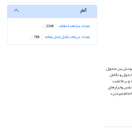
آمار
تعداد مشاهده مقاله
2,540
تعداد دریافت فایل اصل مقاله
768
د خودش نیز متحول
137: 269) این اتصال حاصل نمی‏شود؛ مگر با تحول و تکامل
 و بر فاعلیت
 نفس وابزارهای
نجام می‏پذیرد