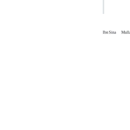
Ibn Sina
Mull