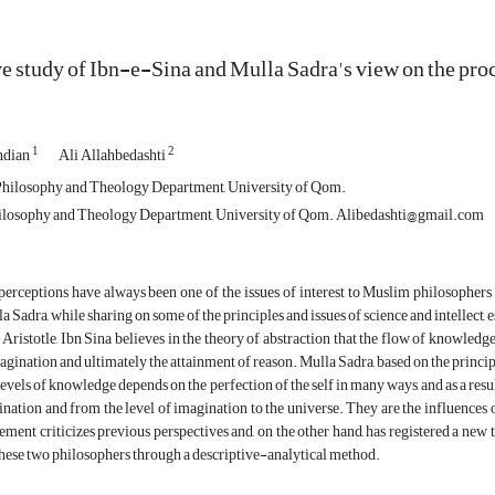
 study of Ibn-e-Sina and Mulla Sadra's view on the proc
1
2
ndian
Ali Allahbedashti
Philosophy and Theology Department, University of Qom.
hilosophy and Theology Department, University of Qom. Alibedashti@gmail.com
perceptions have always been one of the issues of interest to Muslim philosophers
 Sadra, while sharing on some of the principles and issues of science and intellect, e
Aristotle, Ibn Sina believes in the theory of abstraction that the flow of knowledge,
agination and ultimately the attainment of reason. Mulla Sadra, based on the principl
levels of knowledge depends on the perfection of the self in many ways, and as a resul
ination and from the level of imagination to the universe. They are the influences of
atement criticizes previous perspectives and, on the other hand, has registered a new 
these two philosophers through a descriptive-analytical method.