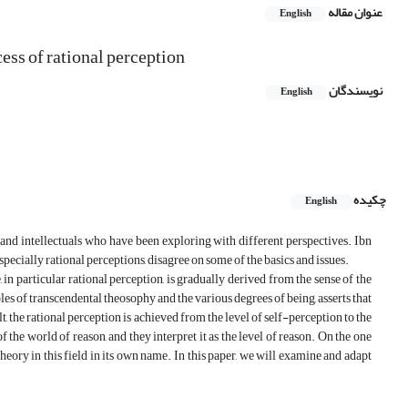
عنوان مقاله
English
ess of rational perception
نویسندگان
English
چکیده
English
 and intellectuals who have been exploring with different perspectives. Ibn
specially rational perceptions, disagree on some of the basics and issues.
 in particular rational perception, is gradually derived from the sense of the
es of transcendental theosophy and the various degrees of being, asserts that
t, the rational perception is achieved from the level of self-perception to the
 the world of reason, and they interpret it as the level of reason. On the one
theory in this field in its own name. In this paper, we will examine and adapt