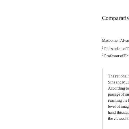
Comparative
Masoomeh Alva
1
Phd student of 
2
Professor of P
The rational 
Sina and Mulla
According to 
passage of im
reaching the 
level of imag
hand, this st
the views of 