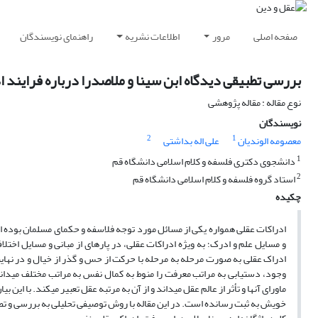
صفحه اصلی
مرور
اطلاعات نشریه
راهنمای نویسندگان
بررسی تطبیقی دیدگاه ابن ‏سینا و ملاصدرا درباره فرایند 
نوع مقاله : مقاله پژوهشی
نویسندگان
2
1
معصومه الوندیان
علی اله بداشتی
1
دانشجوی دکتری فلسفه و کلام اسلامی دانشگاه قم
2
استاد گروه فلسفه و کلام اسلامی دانشگاه قم
چکیده
ادراکات عقلی همواره یکی از مسائل مورد توجه فلاسفه و حکمای مسلمان بوده اس
و مسایل علم و ادرک؛ به ویژه ادراکات عقلی، در پاره‏ای از مبانی و مسایل اختل
ادراک عقلی به صورت مرحله به مرحله با حرکت از حس و گذر از خیال و در نه
وجود، دستیابی به مراتب معرفت را منوط به کمال نفس به مراتب مختلف می‏دان
ماورای آن‏ها و تأثر از عالم عقل می‏داند و از آن به مرتبه عقل تعبیر می‏کند. با این
خویش به ثبت رسانده است. در این مقاله با روش توصیفی تحلیلی به بررسی و تطب