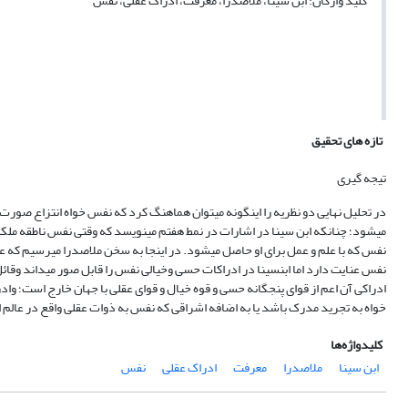
کلید واژگان: ابن سینا، ملاصدرا، معرفت، ادراک عقلی، نفس
تازه های تحقیق
تیجه‏ گیری
در تحلیل نهایی دو نظریه را اینگونه می‏توان هماهنگ کرد که نفس خواه انتزاع صورت 
نفس که با علم و عمل برای او حاصل می‏شود. در اینجا به سخن ملاصدرا می‏رسیم که علم را
نفس عنایت دارد اما ابن‏سینا در ادراکات حسی وخیالی نفس را قابل صور می‏داند وقائل
ادراکی آن اعم از قوای پنجگانه حسی و قوه خیال و قوای عقلی با جهان خارج است؛ واد
خواه به تجرید مدرک باشد یا به اضافه اشراقی که نفس به ذوات عقلی واقع در عالم اب
کلیدواژه‌ها
ابن سینا
ملاصدرا
معرفت
ادراک عقلی
نفس