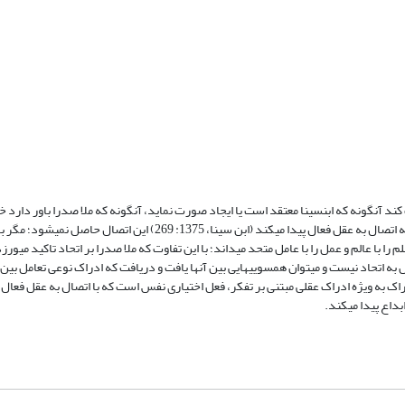
کند آنگونه که ابن‏سینا معتقد است یا ایجاد صورت نماید، آنگونه که ملا صدرا باور دار
می‏شود؛ چنان‏که ابن سینا در اشارات در نمط هفتم می‏نویسد که وقتی نفس ناطقه ملکه اتصال به عقل فعال پیدا می‏کند (ابن سینا، 5
 با عالم و عمل را با عامل متحد می‏داند؛ با این تفاوت که ملا صدرا بر اتحاد تاکید می‏ورزد
 به اتحاد نیست و می‏توان همسویی‏هایی بین آنها یافت و دریافت که ادراک نوعی تعامل بین
راک به ویژه ادراک عقلی مبتنی بر تفکر، فعل اختیاری نفس است که با اتصال به عقل فعال ا
داع پیدا می‏کند.