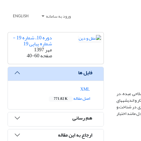
ورود به سامانه
ENGLISH
دوره 10، شماره 19 -
شماره پیاپی 19
مهر 1397
صفحه
40-60
فایل ها
XML
لاحی عبده، در
اصل مقاله
771.02 K
ر و اندیشه‏های
ری در شناخت و
ل مانند اختیار
هم رسانی
ارجاع به این مقاله