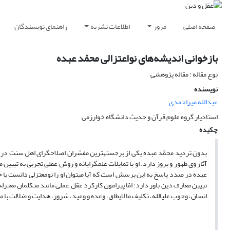
صفحه اصلی
مرور
اطلاعات نشریه
راهنمای نویسندگان
بازخوانی اندیشه‌های نواعتزالی محمّد عبده
نوع مقاله : مقاله پژوهشی
نویسنده
عبدالله میراحمدی
استادیار گروه علوم قرآن و حدیث دانشگاه خوارزمی
چکیده
بدون تردید محمّد عبده یکی از برجسته‏ترین مفسّران اصلاح‏گرای اهل سنت در سد
آثار وی ظهور و بروز دارد. او با تمایلات علم‏گرایانه و روش عقلی تجربی به تبیین
عبده در صدد پاسخ به این پرسش است که آیا می‏توان او را نومعتزلی دانست یا
تبیین معارف دین باور دارد؛ امّا پیرامون کارکرد عقل عملی مانند متکلمان معتزله 
انسان، وجوب علی‏الله، تکلیف ما لایطاق، وعده و وعید، شرور، هدایت و ضلالت با