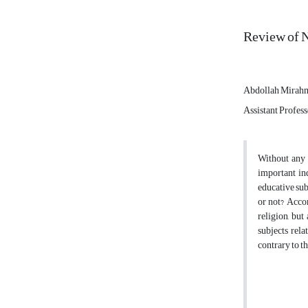
Review of 
Abdollah Mirah
Assistant Profes
Without any 
important ind
educative sub
or not? Accor
religion, but
subjects rela
contrary to t