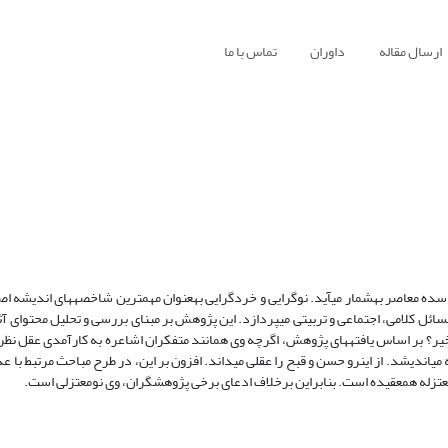
ارسال مقاله
داوران
تماس با ما
ه معاصر به‏شمار می‏آید. نوگرایی و خردگرایی به‏عنوان مهم‏ترین شاخصه‏های اندیشه اص
 مسائل کلامی، اجتماعی و تربیتی می‏پردازد. این پژوهش بر مبنای بررسی و تحلیل محتوای آثا
 خیر؟ بر اساس یافته‏های پژوهش، اگرچه وی همانند متفکران اشاعره به کارآمدی عقل نظ
می‏اندیشد. از این‏رو حسن و قبح را عقلی می‏داند. افزون بر این، در طرح مباحث مرتبط با عد
 معتزله هم‏عقیده است. بنابراین برخلاف ادعای برخی پژوهشگران، وی نومعتزلی است.