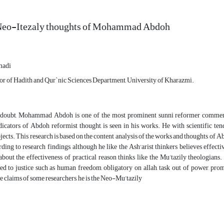
Neo-Itezaly thoughts of Mohammad Abdoh
madi
sor of Hadith and Qur`nic Sciences Department, University of Kharazmi.
doubt, Mohammad Abdoh is one of the most prominent sunni reformer comment
icators of Abdoh reformist thought, is seen in his works. He with scientific ten
jects. This research is based on the content analysis of the works and thoughts of A
ding to research findings, although he like the Ash'arist thinkers believes effect
 about the effectiveness of practical reason thinks like the Mu’tazily theologians
ted to justice such as human freedom, obligatory on allah, task out of power, pro
he claims of some researchers, he is the Neo-Mu’tazily