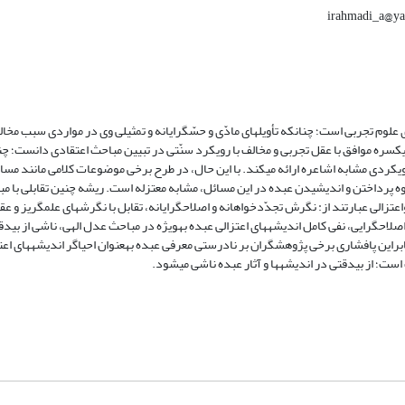
علوم تجربی است؛ چنان‏که تأویل‏های مادّی و حسّ‏گرایانه و تمثیلی وی در مواردی سبب مخ
کسره موافق با عقل تجربی و مخالف با رویکرد سنّتی در تبیین مباحث اعتقادی دانست؛ چن
دی مشابه اشاعره ارائه می‏کند. با این حال، در طرح برخی موضوعات کلامی مانند مسائ
حوه پرداختن و اندیشیدن عبده در این مسائل، مشابه معتزله است. ریشه چنین تقابلی با مبا
 عبارتند از: نگرش تجدّدخواهانه و اصلاح‏گرایانه، تقابل با نگرش‏های علم‏گریز و عقل‏س
 اصلاح‏گرایی، نفی کامل اندیشه‏های اعتزالی عبده به‏ویژه در مباحث عدل الهی، ناشی از بی‏د
نابراین پافشاری برخی پژوهشگران بر نادرستی معرفی عبده به‏عنوان احیاگر اندیشه‏های اعت
ست؛ از بی‏دقتی در اندیشه‏ها و آثار عبده ناشی می‏شود.