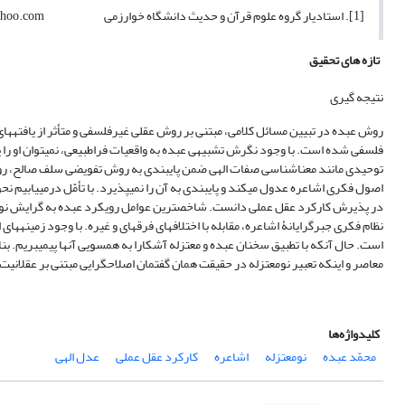
[1]. استادیار گروه علوم قرآن و حدیث دانشگاه خوارزمی irahmadi_a@yahoo.com
تازه های تحقیق
نتیجه‏ گیری
روش عبده در تبیین مسائل کلامی، مبتنی بر روش عقلی غیرفلسفی و متأثر از یافته‏های 
فلسفی شده است. با وجود نگرش تشبیهی عبده به واقعیات فراطبیعی، نمی‏توان او را ی
توحیدی مانند معناشناسی صفات الهی ضمن پایبندی به روش تفویضی سلف صالح، رویکر
اصول فکری اشاعره عدول می‏کند و پایبندی به آن را نمی‏پذیرد. با تأمّل درمی‏یابیم ن
در پذیرش کارکرد عقل عملی دانست. شاخص‏ترین عوامل رویکرد عبده به گرایش نواعتزالی
نظام فکری جبرگرایانۀ اشاعره، مقابله با اختلاف‏های فرقه‏ای و غیره. با وجود زمینه‏های
است. حال آنکه با تطبیق سخنان عبده و معتزله آشکارا به همسویی آنها پی‏می‏بریم. ب
معاصر و اینکه تعبیر نومعتزله در حقیقت همان گفتمان اصلاح‏گرایی مبتنی بر عقلانیت ا
کلیدواژه‌ها
محمّد عبده
نومعتزله
اشاعره
کارکرد عقل عملی
عدل الهی