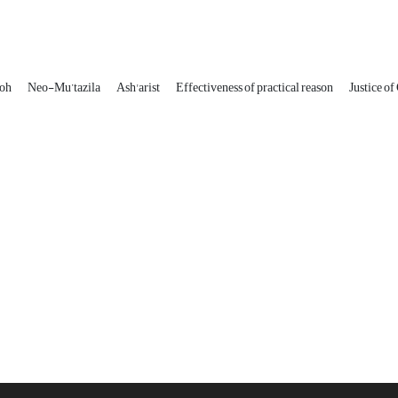
oh
Neo-Mu’tazila
Ash'arist
Effectiveness of practical reason
Justice of