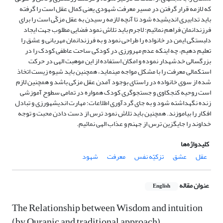
که لازمه قرار گرفتن در مسیر معرفت شهودی یعنی کمال عقل است را گرفته
باید تدابیری اندیشیده شود تا آنچه لازمه رسیدن به عقل مزکّی است را برای
فرزندانمان فراهم نمائیم؛ لاجرم باید تلاش نمود فضایی مطلوب جهت ایجاد
دلبستگی ایمن در خانواده را طراحی نمود و به فرزندانمان مهربانی و عشق را
تعلیم دهیم، چه اینکه عدم مهرورزی در کودکی ساحت عاطفی کودک را در
بزرگسالی خدشه‏دار نموده و امکان استفاده از این موهبت الهی در حرکت
استکمالی معرفت را با مشکل مواجه می‏نماید، همچنین باید شیوه زیست اتخاذ
شده از سوی خانواده در راستای بوجود آمدن عقل مزکی باشد و همچنین لازم
است روحیه کنجکاوی و جستجوگری کودک همواره در تمامی سطوح آموزشی
زنده نگهداشته شود و به جای گردآوری اطلاعات؛ مهارت اندیشه‏ورزی و تبادل
افکار را بیاموزند. همچنین باید تلاش نمود ترس از دست دادن محبت و توجه
خداوند را جایگزین ترس از جهنم و عذاب الهی نمائیم.
کلیدواژه‌ها
عقل
عشق
تزکیّه نفس
معرفت
شهود
عنوان مقاله
English
The Relationship between Wisdom and intuition
(by Quranic and traditional approach)