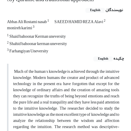
نویسندگان
English
1
2
Abbas Ali Rostami nasab
SAEED HAMID REZA Alavi
3
monireh karimi
1
Shaid bahoonar Kerman uneversity
2
Shahid bahoonar kerman uneversity
3
Farhangiyan Uneversity
چکیده
English
Much of the human’s knowledge is achieved through the intuitive
knowledge. Modern humans, the creator and product of advanced
technology in the present era, have forgotten that except for the
knowledge of ordinary affairs and the creation of amazing tools,
they can recognize the truths of being beyond emotions and reach
the pure life and a real tranquility and they have less paid attention
to the intuitive knowledge. The researcher decided to study the
intuitive knowledge as the most excellent type of knowledge and to
analyze the relationship between the wisdom and affection
regarding the intuition. The research method was descriptive-