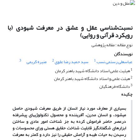
نسبت‌شناسی عقل و عشق در معرفت شهودی (با
رویکرد قرآنی و روایی)
نوع مقاله : مقاله پژوهشی
نویسندگان
3
2
1
عباسعلی رستمی نسب
سید حمید رضا علوی
منیره کریمی
1
هیئیت علمی استاد دانشگاه شهید باهنر کرمان
2
هیئت علمی و استاد دانشگاه شهید باهنر کرمان
3
دانشگاه فرهنگیان
چکیده
بسیاری از معارف مورد نیاز انسان از طریق معرفت شهودی حاصل
می‏شود، و انسان مدرن، آفریننده و محصول تکنولوژیهای پیشرفته
درعصر حاضر فراموش کرده به جز شناخت امور عادی و ساختن
ابزارهای شگفت‏انگیز قابلیت شناخت حقایق هستی ورای محسوسات و
رسیدن به حیات طیبه و آرامش حقیقی را نیز دارد و کمتر به معرفت