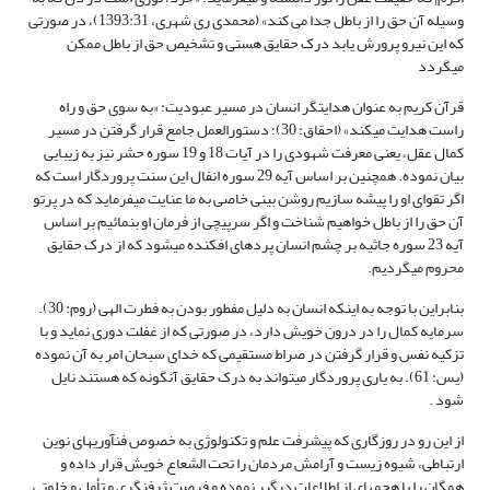
وسیله آن حق را از باطل جدا می کند» (محمدی ری شهری، 1393:31)، در صورتی
که این نیرو پرورش یابد درک حقایق هستی و تشخیص حق از باطل ممکن
می‏گردد
قرآن کریم به عنوان هدایت‏گر انسان در مسیر عبودیت: «به سوی حق و راه
راست هدایت می‏کند» (احقاق: 30)؛ دستورالعمل جامع قرار گرفتن در مسیر
کمال عقل، یعنی معرفت شهودی را در آیات 18 و 19 سوره حشر نیز به زیبایی
بیان نموده. همچنین بر اساس آیه 29 سوره انفال این سنت پروردگار است که
اگر تقوای او را پیشه سازیم روشن بینی خاصی به ما عنایت می‏فرماید که در پرتو
آن حق را از باطل خواهیم شناخت و اگر سرپیچی از فرمان او بنمائیم بر اساس
آیه 23 سوره جاثیه بر چشم انسان پرده‏ای افکنده می‏شود که از درک حقایق
محروم می‏گردیم.
بنابراین با توجه به اینکه انسان به دلیل مفطور بودن به فطرت الهی (روم: 30).
سرمایه کمال را در درون خویش دارد، در صورتی که از غفلت دوری نماید و با
تزکیه نفس و قرار گرفتن در صراط مستقیمی که خدای سبحان امر به آن نموده
(یس: 61). به یاری پروردگار می‏تواند به درک حقایق آنگونه که هستند نایل
شود .
از این رو در روزگاری که پیشرفت علم و تکنولوژی به خصوص فنآوری‏های نوین
ارتباطی، شیوه زیست و آرامش مردمان را تحت الشعاع خویش قرار داده و
همگان را با هجمه‏ای از اطلاعات درگیر نموده و فرصت ژرف‏نگری و تأمل و خلوتی