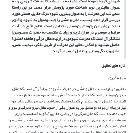
شهودی توجه نموده است. نگارنده بر آن شد تا معرفت شهودی را به
عنوان عالی‏ترین نوع شناخت مورد پژوهش قرار دهد. در این راستا
سعی شد این معرفت را به عنوان بهترین شیوه درک حقایق هستی مورد
بررسی قرار دهد و نسبت عقل و عشق را جهت وصول به شهود واکاوی
نماید. روش این پژوهش توصیفی
–
تحلیلی است. نتایج تتّبع در آیات
مرتبط با موضوع در قران کریم و روایات منتسب به حضرات معصومین
|
نشانگر آن است که معرفت شهودی در ارتباط عقل مزکّی و عاطفه (عشق)
حاصل می‏شود و امکان تحقق این معرفت از طریق تفکر، تهذیب نفس،
عشق و زندگی مبتنی بر تعادل میسر می‏گردد.
تازه های تحقیق
نتیجه‏ گیری
تحقیق درباره نسبت عقل و عشق در معرفت شهودی بیانگر آن است که عقل
برترین موهبتی است که خداوند به بندگانش عنایت نموده و هدف از بعثت
انبیاء نیز تکمیل آن و استخراج گنجینه‌هایش می‏باشد؛ و بهره‏رسانی سایر قوا
نیز در پناه آن بوده؛ و عشق نیز به عنوان یکی از جنود عقل نیرو محرکه‏ای قوی و
جهت دهنده است که عقل مزکّی را در یافتن حقایق آنگونه که هستند یاری
می‏نماید و ادعای برتری عشق بر عقل جز لفاظی چیز دیگری نمی‏باشد و عشق تنها
نقش تسهیل‏گر و نیرودهنده در معرفت شهودی را دارد. باتوجه به سخن پیامبر
اکرم| که حقیقت عقل را نور دانسته و می‏فرماید: «خرد، نوری است در دل که به