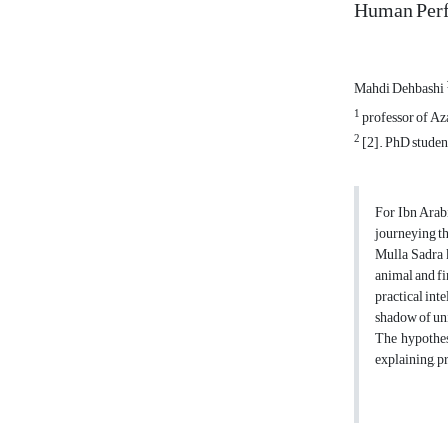
Human Perfe
Mahdi Dehbashi
1
professor of Aza
2
[2]. PhD studen
For Ibn Arabi
journeying th
Mulla Sadra k
animal and fi
practical inte
shadow of uni
The hypothesi
explaining, p