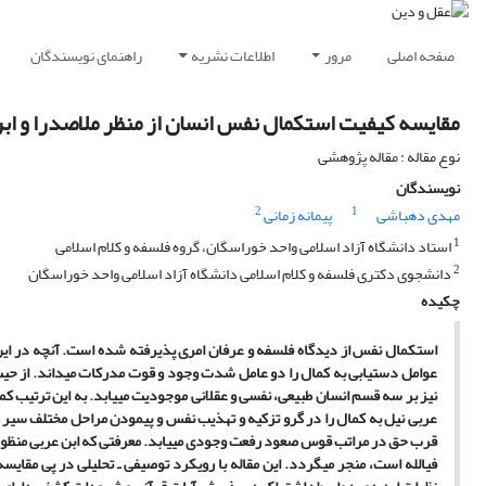
صفحه اصلی
مرور
اطلاعات نشریه
راهنمای نویسندگان
مقایسه کیفیت استکمال نفس انسان از منظر ملاصدرا و اب
نوع مقاله : مقاله پژوهشی
نویسندگان
2
1
مهدی دهباشی
پیمانه زمانی
1
استاد دانشگاه آزاد اسلامی واحد خوراسگان، گروه فلسفه و کلام اسلامی
2
دانشجوی دکتری فلسفه و کلام اسلامی دانشگاه آزاد اسلامی واحد خوراسگان
چکیده
استکمال نفس از دیدگاه فلسفه و عرفان امری پذیرفته شده است. آنچه در این
عوامل دستیابی به کمال را دو عامل شدت وجود و قوت مدرکات می‏داند. از حیث
نیز بر سه قسم انسان طبیعی، نفسی و عقلانی موجودیت می‏یابد. به این ترتیب کم
عربی نیل به کمال را در گرو تزکیه و تهذیب نفس و پیمودن مراحل مختلف سیر و
قرب حق در مراتب قوس صعود رفعت وجودی می‏یابد. معرفتی که ابن عربی منظور 
فی‏الله است، منجر می‏گردد. این مقاله با رویکرد توصیفی ـ‌ تحلیلی در پی مقا