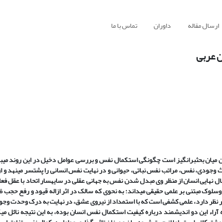
ارسال مقاله
داوران
تماس با ما
ن عربی
 میان بحث‏برانگیز است چگونگی استکمال نفس و بررسی عوامل دخیل در این روند می‏ب
 وجودی، نفس، مراتب نفس نباتی، حیوانی و در نهایت نفس انسانی را پشت‏سر می‏نهد و 
ال نهایی انسان از منظر وی مبدل شدن نفس به جهانی عقلی در سایه‏سار اتحاد با عقل فعا
سلوک مبتنی بر علمی حقیقی می‏داند؛ به نحوی که سالک در اثر ازاله قیود و رفع حجب ظ
نظر دارد، علمی کشفی است که با استمداد از نیروی عشق، در نهایت به درک وحدت وجود
یسه آراء این دو اندیشمند درباره کیفیت استکمال نفس انسان بوده، به این نتیجه نائل م