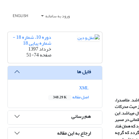
ورود به سامانه
ENGLISH
دوره 10، شماره 18 -
شماره پیاپی 18
خرداد 1397
صفحه
51-74
فایل ها
XML
اصل مقاله
348.29 K
اشد. ملاصدرا،
از حیث مدرکات
ل می‏باشد. ابن
هم رسانی
لمانی در مسیر
 که همان فناء
ارجاع به این مقاله
ی‏گردد که گرچه