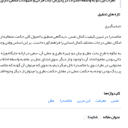
نظرات این دو به واسطه اشتراک در پذیرش آیات قرآنی و شهودات کشفی دارای مش
تازه های تحقیق
نتیجه‏گیری
ملاصدرا در تبیین کیفیت کمال نفس، دیدگاهی منطبق با اصول کلی حکمت متعالیه ارائ
امکان عقلی درجات مختلف کمال انسانی را فراهم آورده است. بر این اساس وقتی 
به علاوه با طرح بحث عقل و بیان دو چهره نظری و عملی آن، سعی در ارائه جایگاه ویژه آ
ذاتی بودن علم و اتحاد آن با وجود و از دیگر سوی ابتنای عمل بر علم به واسطه لحاظ 
محتوایی در نظرات وی با ملاصدرا نائل می‏گردیم به نحوی که می‏توان آن گونه که ملاصد
پر رنگ بودن توجه به حکمت عملی در مقابل حکمت نظری را می‏توان از دیگر وجوه اف
کلیدواژه‌ها
نفس
معرفت
ابن عربی
ملاصدرا
عقل
عنوان مقاله
English