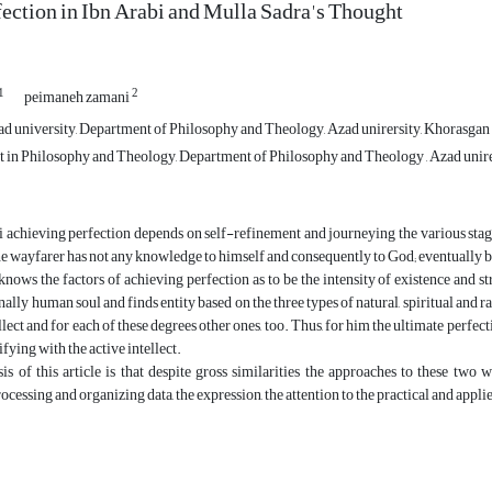
ction in Ibn Arabi and Mulla Sadra's Thought
1
2
peimaneh zamani
d university, Department of Philosophy and Theology, Azad unirersity, Khorasgan br
t in Philosophy and Theology, Department of Philosophy and Theology , Azad unirers
 achieving perfection depends on self-refinement and journeying the various stage
e wayfarer has not any knowledge to himself and consequently to God; eventually b
nows the factors of achieving perfection as to be the intensity of existence and str
nally human soul and finds entity based on the three types of natural, spiritual and r
llect and for each of these degrees other ones, too. Thus, for him the ultimate perfec
fying with the active intellect.
s of this article is that despite gross similarities the approaches to these two
rocessing and organizing data, the expression, the attention to the practical and appl