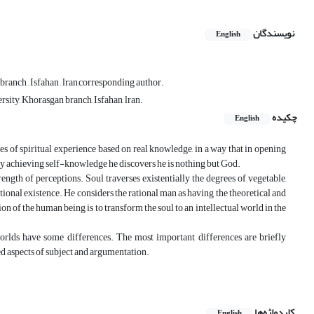
نویسندگان
English
anch , Isfahan , lran,corresponding author.
ity, Khorasgan branch, Isfahan, lran.
چکیده
English
s of spiritual experience based on real knowledge, in a way that in opening
y achieving self-knowledge he discovers he is nothing but God.
ength of perceptions. Soul traverses existentially the degrees of vegetable,
ational existence. He considers the rational man as having the theoretical and
tion of the human being is to transform the soul to an intellectual world in the
 worlds have some differences. The most important differences are briefly
ied aspects of subject and argumentation.
کلیدواژه‌ها
English