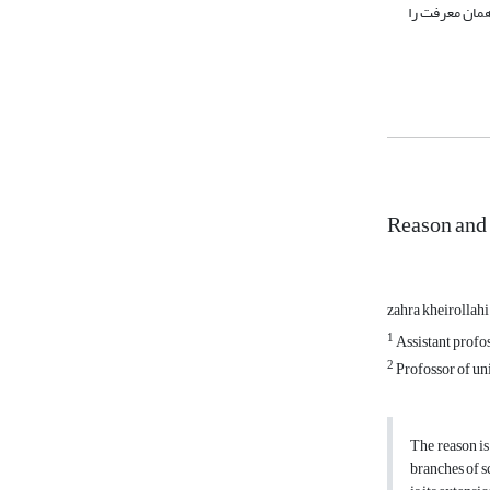
همان معرفت را
Reason and 
zahra kheirollah
1
Assistant profo
2
Profossor of uni
The reason is
branches of sc