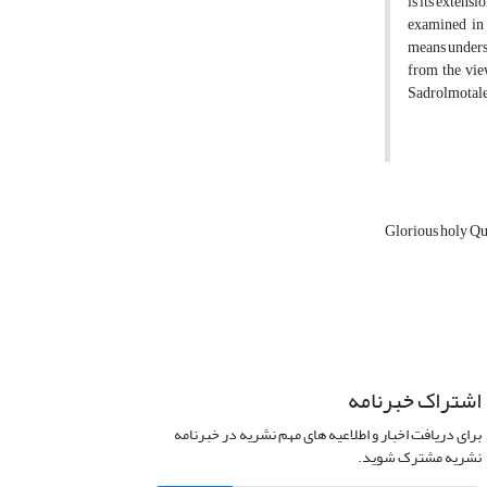
is its extensi
examined in Q
means underst
from the vie
Sadrolmotalehi
Glorious holy Q
اشتراک خبرنامه
برای دریافت اخبار و اطلاعیه های مهم نشریه در خبرنامه
نشریه مشترک شوید.