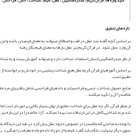
کلید واژه ها:
قرآن کریم ، صدرالمتألهین ، عقل ، فهم ، شناخت ، حس ، فرا حس.
تازه های تحقیق
بر اساس آنچه گفته شد عقل در لغت و اصطلاح می‏تواند به معنای فهمیدن باشد و این مع
آن وارد عمل شود. در قرآن کریم نیز عقل بارها به معنای فهم بکار رفته
از نظر صدرالمتألهین انسان استعداد شناخت دارد و می‏تواند آموزش ببیند و به شنا
بر اساس آموزه‏های قرآن کریم عقل هیچ شناخت پیشینی در خودش و برخواسته از خودش ن
تطبیق است.
منابع حصول شناخت، حسی و فراحسی‏اند و داده‏های فراحسی شامل یافته‏های مردمان عاد
ملاصدرا آن را تأیید می‏کنند.
از منظر قرآن، اگر چه عقل برای شناخت حقایق از توان بسیار بالایی برخوردار است 
شد و به شناختی کامل در این ارتباط دست پیدا نمی‏کند. آراء ملاصدرا در این باره نیز
با توجه به مباحثی که ملاصدرا در خصوص حدود عقل بیان کرد در نقد این دیدگاه باید
سوی دیگر بی‏نهایت، بلکه باید گفت: فهم ما از دو راه داده و ماده معرفت را می‏گیرد.