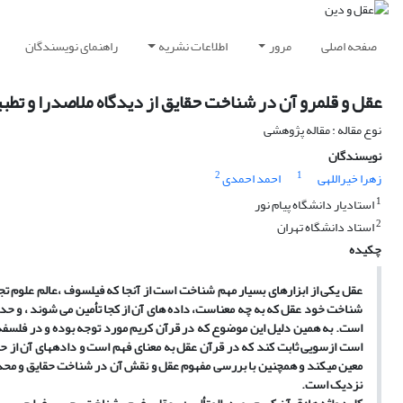
صفحه اصلی
مرور
اطلاعات نشریه
راهنمای نویسندگان
عقل و قلمرو آن در شناخت حقایق از دیدگاه ملاصدرا و تطبی
نوع مقاله : مقاله پژوهشی
نویسندگان
2
1
زهرا خیراللهی
احمد احمدی
1
استادیار دانشگاه پیام نور
2
استاد دانشگاه تهران
چکیده
عقل یکی از ابزارهای بسیار مهم شناخت است از آنجا که فیلسوف ،عالم علوم تج
شناخت خود عقل که به چه معناست، داده های آن از کجا تأمین می شوند ، و حدود و
است. به همین دلیل این موضوع که در قرآن کریم مورد توجه بوده و در فلسفه
است ازسویی ثابت کند که در قرآن عقل به معنای فهم است و داده‏های آن از ح
معین می‏کند و همچنین با بررسی مفهوم عقل و نقش آن در شناخت حقایق و محد
نزدیک است.