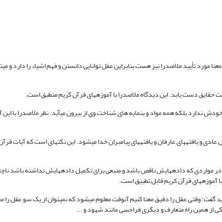
نا مورد تأیید ملاصدرا نیز هست بنابراین عقل توانایی دانستن و فهم اشیاء را دارد و می‏ت
خت حقایق دست یابد. این دیدگاه ملاصدرا با آموزه‏های قرآن کریم منطبق است.
دارد بلکه همه مواد و بن‏مایه های شناخت وی از بیرون می‏آید. نظر ملاصدرا با این آم
ی و یافته‏های عارفان و یافته‏های پیامبران خدا می‏شود. این نکته‏ای است که آیات قرآن 
اما در مواردی که داده‏هایش ناقص باشد و منبعی برای تکمیل داده‏هایش نداشته باشد نا
 با آموزه‏های قرآن کریم قابل تطبیق است.
 گفت: وقتی عقل را دقیق معنا کنیم آنوقت معلوم می‏شود که نمی‏توان از یک سو عقل را م
 یکی از همین راه متعارف و دیگری فراحسی مانند شهود و ...