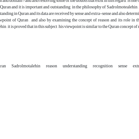
on and domain ? and also resolving some of the doubts that exist in this regard , is one
uran and it is important and outstanding in the philosophy of Sadrolmotealehin , so ,
anding in Quran and its data are received by sense and extra-sense and also determin
wpoint of Quran , and also by examining the concept of reason and its role in th
n , it is proved that in this subject , his viewpoint is similar to the Quran concept of
uran
Sadrolmotalehin
reason
understanding
recognition
sense
ext