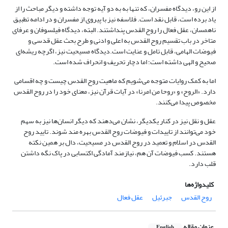
از این رو، دیدگاه مفسران، که تنها به به دو آیه توجه داشته و دیگر مباحث را از
یاد برده است، قابل نقد است. فلاسفه نیز با پیروی از مفسران و در ادامه تطبیق
ناهمسان، عقل فعال را روح القدس پنداشتند. البته، دیدگاه فیلسوفان و عرفای
متاخر در باب تقسیم روح القدس به اعلی و ادنی و طرح بحث عقل قدسی و
فیوضات الهامی، قابل تامل و عنایت است.دیدگاه مسیحیت نیز، اگرچه ریشه‌ای
صحیح و الهی داشته است؛ اما دچار تحریف و انحراف شده است.
اما به کمک روایات متوجه می‌شویم که ماهیت روح القدس چیست و چه اقسامی
دارد. «الروح» و «روحا من امرنا» در آیات قرآن نیز، معنای خود را در روح القدس
مخصوص پیدا می‌کنند.
عقل و نقل نیز در کنار یکدیگر، نشان می‌دهند که دیگر انسان‌ها نیز به سهم
خود می‌توانند از تاییدات و فیوضات روح القدس بهره مند شوند. تایید روح
القدس در اسلام و تعمید در روح القدس در مسیحیت، دال بر همین نکته
هستند. کسب فیوضات آن هم، نیازمند آمادگی اکتسابی در پاک نگه داشتن
قلب دارد.
کلیدواژه‌ها
روح القدس
جبرئیل
عقل فعال
عنوان مقاله
English