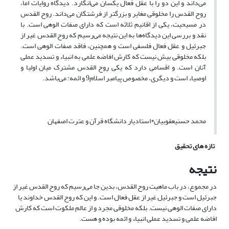
می‌داند و این دو را با عقل فعال یکسان می‌انگارد. دیدگاه روایات اما،
روح القدس را مخلوقی مغایر و بزرگتر از فرشتگان می‌داند. روح القدس
در مسیحیت، یکی از اقانیم ثلاثه است که دارای صفات الوهی است. با
نقد و بررسی این دیدگاه‌ها به این نتیجه می‌رسیم که روح القدس غیر از
جبرئیل و عقل فعال فلسفی است و همچنین، فاقد صفات الوهی است.
بلکه مخلوقی بیش نیست که کارش افاضه علمی به انبیاء و تسدید عملی
آنان است. و اقسامی دارد که یکی روح القدس مشترک میان اولیا و
اوصیاء است و دیگری، مخصوص پیامبر اسلام9 و ائمه: می‌باشد.
محمد حسنیعقوبیان*استادیار دانشگاه قرآن و عترت اصفهان
تازه های تحقیق
نتیجه
در مجموع، در باب ماهیت روح القدس، بدین جا می‌رسیم که روح القدس غیر از
جبرئیل است و جبرئیل غیر از عقل فعال است. و این که روح القدس خداوند یا
دارای صفات الوهی نیست. بلکه مخلوقی مجرد و از عالم ملکوت است که کارش
افاضه علمی و تسدید عملی انبیاء و ائمه بوده و هست.