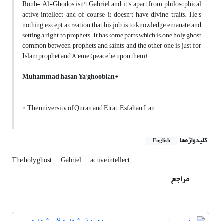
Rouh- Al-Ghodos isn't Gabriel and it's apart from philosophical
active intellect and of course it doesn't have divine traits. He's
nothing except a creation that his job is to knowledge emanate and
setting a right to prophets. It has some parts which is one holy ghost
common between prophets and saints and the other one is just for
Islam prophet and A’eme (peace be upon them).
Muhammad hasan Ya'ghoobian
*
*.The university of Quran and Etrat , Esfahan, Iran
کلیدواژه‌ها
English
The holy ghost
Gabriel
active intellect
مراجع
دوره 5، شماره 8 - شماره