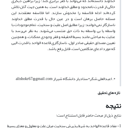
خداوند دانسته‌اند که می‌تواند با کفر برابری کند؛ زیرا براهین دیگری
حاکی از قدرت نامحدود و مطلق خداوند است. به همین جهت آنان تلاش
کرده‌اند ادله فلاسفه را مخدوش سازند. اما فلاسفه معتقدند این
مسئله حاصل برهان است و در عین حال با قدرت مطلق خداوند
ناسازگار نمی‌خوانند؛ زیرا مطابق اصل علیت و سنخیت، تمام موجودات با
واسطه یا بی واسطه به ذات حق منتسب می‌شوند. به نظر می‌رسد با
عنایت به مباحثی مانند بسیط الحقیقه و فقر وجودی ممکنات، و همچنین
تعیین مصداق حقیقی صادر اول، ناسازگاری قاعده الواحد با قدرت الهی
که مورد ادعای متکلمین است، قابل رفع باشد.
*. اعبدالعلی شکر*ستادیار دانشگاه شیراز alishokr67@gmail.com
تازه های تحقیق
نتیجه
نتایج ذیل از مبحث حاضر قابل استنتاج است:
1- مفاد قاعده الواحد به شرط پذیرش سنخیت میان علت و معلول و معنای بسیط