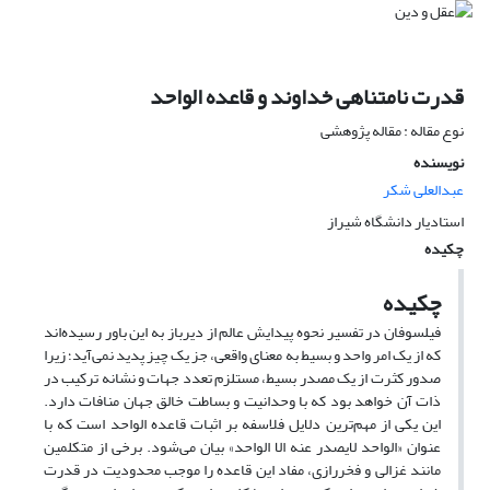
قدرت نامتناهی خداوند و قاعده الواحد
نوع مقاله : مقاله پژوهشی
نویسنده
عبدالعلی شکر
استادیار دانشگاه شیراز
چکیده
چکیده
فیلسوفان در تفسیر نحوه پیدایش عالم از دیرباز به این باور رسیده‌اند
که از یک امر واحد و بسیط به معنای واقعی، جز یک چیز پدید نمی‌آید؛ زیرا
صدور کثرت از یک مصدر بسیط، مستلزم تعدد جهات و نشانه ترکیب در
ذات آن خواهد بود که با وحدانیت و بساطت خالق جهان منافات دارد.
این یکی از مهم‌ترین دلایل فلاسفه بر اثبات قاعده الواحد است که با
عنوان «الواحد لایصدر عنه الا الواحد» بیان می‌شود. برخی از متکلمین
مانند غزالی و فخررازی، مفاد این قاعده را موجب محدودیت در قدرت