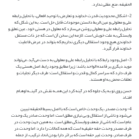
الحقیقه، منع عقلی ندارد.
2- اشکال محدودیت قدرت خداوند و تعارض با توحید افعالی، با تحلیل رابطه
علی و معلولی و عین الربط دانستن موجودات قابل حل است. به این شکل که
تحلیل رابطه علی و معلولی روشن می‌سازد که معلول در هستی خود، عین تعلق و
وابستگی به علت خویش است. لازمه این سخن آن است که جز ذات مستقل
خداوندی هیچ وجود استقلالی دیگری نداریم که بتواند در عرض فاعلیت
خداوند قرار گیرد.
3- اصل وجود رابط که با تحلیل رابطه علی و معلولی به دست می‌آید، می‌تواند
موید دیگری بر قاعده الواحد باشد؛ زیرا مطابق وجود رابط، اصل هستی یک
طرف دارد که سراسر کمال و قدرت و استقلال است؛ طرف دیگر تجلیات و
تعلقات محض به او هستند.
حسن روی تو به یک جلوه که در آینه کرد این همــه نقـش در آئینــه اوهـام
افتـاد
4- وحدت مصدر، یک وحدت خاص است که با اصل بسیط الحقیقه تبیین
می‌شود و ناشی از استقلال و بی نیازی مطلق است؛ اما وحدت صادر یک وحدت
عام است که ناشی از ضعف و وابستگی مطلق است. به همین جهت وحدت در
طرف مصدر وحدت حقه حقیقیه است که همه کمالات را دارد؛ اما وحدت در
طرف صادر، وحدت غیر حقه است که بر اثر دارا بودن انحاء ترکیب، از جمله