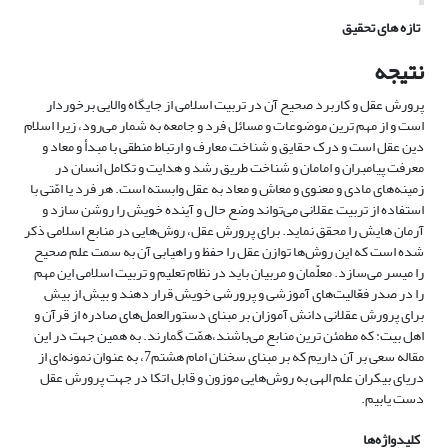
تازه های تحقیق
نتیجه
پرورش عقل و کاربرد صحیح آن در تربیت اسلامی از جایگاه والایی برخوردار
است و از مهم ترین موضوعات و مسائل فرد و جامعه به شمار می‌رود، زیرا اسلام
دین عقل است و درک حقایق و شناخت معارف و ارتباط منطقی با مبدأ و معاد و
معرفت پیامبران و امامان و شناخت طریق رشد و هدایت و تکامل انسان در
زمینه‌های مادی و معنوی و معاش و معاد به عقل وابسته است. هر فرد یا امّتی با
استفاده از تربیت عقلانی می‌تواند وضع حال و آینده خویش را روشن سازد و
آرمان هایش را محقق نماید. برای پرورش عقل، روش‌هایی در منابع اسلامی ذکر
شده است که این روش‌ها توازن عقل را حفظ و راهیابی آن به سمت علم صحیح
را میسر می‌سازد. معلّمان و مربیان باید در نظام تعلیم و تربیت اسلامی این مهم
را در صدر فعّالیت‌های آموزشی و پرورشی خویش قرار دهند و بیش از بیش
برای پرورش عقلانی دانش آموزان بر مبنای دستورالعمل‌های صادره از قرآن و
اهل بیت: که مطمئن ترین منابع می‌باشند،همّت گمارند. به همین جهت در این
مقاله سعی بر آن داریم که بر مبنای سخنان امام هشتم7، به عنوان نمونه‌ای از
دریای بیکران علم الهی به روش‌هایی موزون و قابل اتکا در جهت پرورش عقل
دست یابیم.
کلیدواژه‌ها