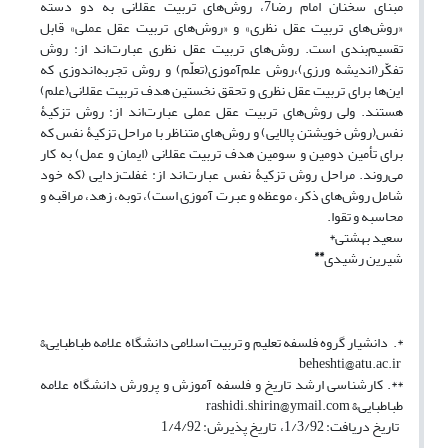
مبنای سخنان امام رضا7، روش‌های تربیت عقلانی به دو دسته
«روش‌های تربیت عقل نظری» و «روش‌های تربیت عقل عملی» قابل
تقسیم‌بندی است. روش‌های تربیت عقل نظری عبارت‌اند از: روش
تفکّر(اندیشه ورزی)،روش علم‌آموزی(تعلّم) و روش تجربه‌اندوزی که
این‌ها برای تربیت عقل نظری و تحقق نخستین هدف تربیت عقلانی(علم)
هستند. ولی روش‌های تربیت عقل عملی عبارت‌اند از: روش تزکیۀ
نفس(روش خویشتن پالایی) و روش‌های متناظر با مراحل تزکیۀ نفس که
برای تأمین دومین و سومین هدف تربیت عقلانی (ایمان و عمل) به کار
می‌روند. مراحل روش تزکیۀ نفس عبارت‌اند از: غفلت‌زدایی (که خود
شامل روش‌های ذکر، موعظه و عبرت آموزی است)، توبه، زهد، مراقبه و
محاسبه و تقوا.
سعید بهشتی*
**
شیرین رشیدی
*. دانشیار گروه فلسفه تعلیم و تربیت اسلامی دانشگاه علامه طباطبایی&
beheshti@atu.ac.ir
**. کارشناسی ارشد تاریخ و فلسفه آموزش و پرورش دانشگاه علامه
طباطبایی& rashidi.shirin@ymail.com
تاریخ دریافت: 1/3/92، تاریخ پذیرش: 1/4/92