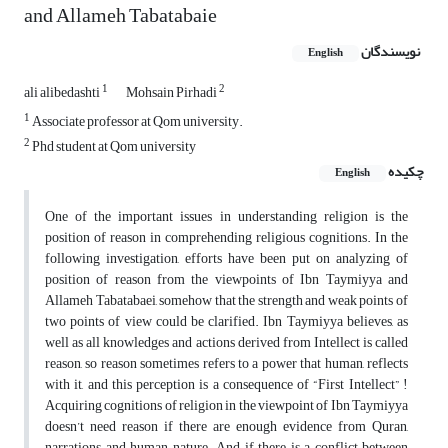
and Allameh Tabatabaie
نویسندگان
English
1
2
ali alibedashti
Mohsain Pirhadi
1
Associate professor at Qom university.
2
Phd student at Qom university
چکیده
English
One of the important issues in understanding religion is the
position of reason in comprehending religious cognitions. In the
following investigation, efforts have been put on analyzing of
position of reason from the viewpoints of Ibn Taymiyya and
Allameh Tabatabaei, somehow that the strength and weak points of
two points of view could be clarified. Ibn Taymiyya believes, as
well as all knowledges and actions derived from Intellect is called
reason, so reason sometimes refers to a power that human, reflects
with it, and this perception is a consequence of “First Intellect” !
Acquiring cognitions of religion in the viewpoint of Ibn Taymiyya
doesn’t need reason if there are enough evidence from Quran,
narrations and human nature. And if there is a conflict between