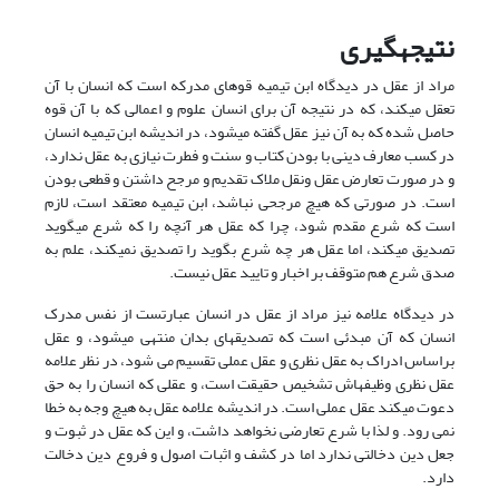
نتیجه
گیری
مراد از عقل در دیدگاه ابن تیمیه قوه‏ای مدرکه است که انسان با آن
تعقل می‏کند، که در نتیجه آن برای انسان علوم و اعمالی که با آن قوه
حاصل شده که به آن نیز عقل گفته می‏شود، در اندیشه ابن تیمیه انسان
در کسب معارف دینی با بودن کتاب و سنت و فطرت نیازی به عقل ندارد،
و در صورت تعارض عقل ونقل ملاک تقدیم و مرجح داشتن و قطعی بودن
است. در صورتی که هیچ مرجحی نباشد، ابن تیمیه معتقد است، لازم
است که شرع مقدم شود، چرا که عقل هر آنچه را که شرع می‏گوید
تصدیق می‏کند، اما عقل هر چه شرع بگوید را تصدیق نمی‏کند، علم به
صدق شرع هم متوقف بر اخبار و تایید عقل نیست.
در دیدگاه علامه نیز مراد از عقل در انسان عبارتست از نفس مدرک
انسان که آن مبدئى است که تصدیقهاى بدان منتهى می‏شود، و عقل
براساس ادراک به عقل نظری و عقل عملی تقسیم می شود، در نظر علامه
عقل نظرى وظیفه‏اش تشخیص حقیقت است، و عقلى که انسان را به حق
دعوت مى‏کند عقل عملى است. در اندیشه علامه عقل به هیچ وجه به خطا
نمی رود. و لذا با شرع تعارضی نخواهد داشت، و این که عقل در ثبوت و
جعل دین دخالتی ندارد اما در کشف و اثبات اصول و فروع دین دخالت
دارد.