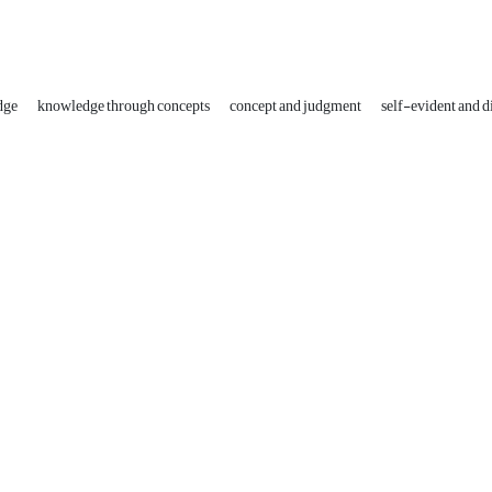
edge
knowledge through concepts
concept and judgment
self-evident and d