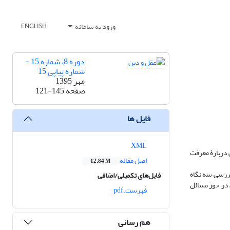
ورود به سامانه
ENGLISH
دوره 8، شماره 15 -
شماره پیاپی 15
مهر 1395
صفحه
121-145
فایل ها
XML
ی دربارۀ معرفت
اصل مقاله
12.84 M
قرآن. محور مقالۀ حاضر بررسی سه نگاه
فایل‌های تکمیلی/اضافی
 در حوز مسائل
فهرست.pdf
هم رسانی