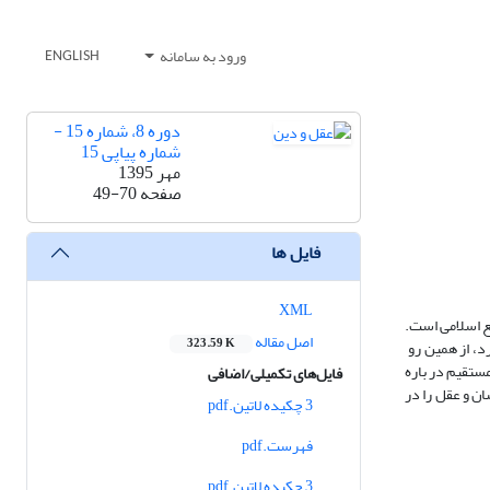
ورود به سامانه
ENGLISH
دوره 8، شماره 15 -
شماره پیاپی 15
مهر 1395
صفحه
49-70
فایل ها
XML
انسان و عقل‌محور و مقوم تشریع اسلامی است.
اصل مقاله
323.59 K
عقل بحثی کلامی و از مبادی فقه به حساب می‎آید، به طور متمرکز و مستقیم در دانش فقه و اصول فقه مورد بررسی و تحقیق قرار نمی‎گیرد، از همین رو
ستقیم در باره
فایل‌های تکمیلی/اضافی
ن و عقل را در
3 چکیده لاتین.pdf
فهرست.pdf
3 چکیده لاتین.pdf