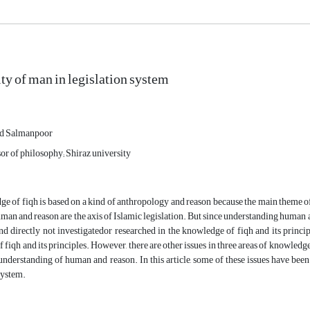
ity of man in legislation system
d Salmanpoor
or of philosophy; Shiraz university
 of fiqh is based on a kind of anthropology and reason because the main theme of
uman and reason are the axis of Islamic legislation. But since understanding human and
and directly not investigatedor researched in the knowledge of fiqh and its princi
f fiqh and its principles. However, there are other issues in three areas of knowledge
 understanding of human and reason. In this article, some of these issues have be
system.