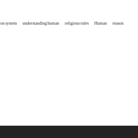
tion system
understanding human
religious rules
Human
reason