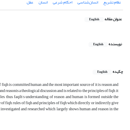
نظام تشریع
انسان‌شناسی
احکام شرعی
انسان
عقل
عنوان مقاله
English
نویسنده
English
چکیده
English
 fiqh is committed human and the most important source of it is reason and
 reasonis a theological discussion and is related to the principles of fiqh, it
ples, thus, faqih’s understanding of reason and human is formed outside the
 of fiqh, rules of fiqh and principles of fiqh which directly or indirectly give
en investigated and researched which largely shows human and reason in the