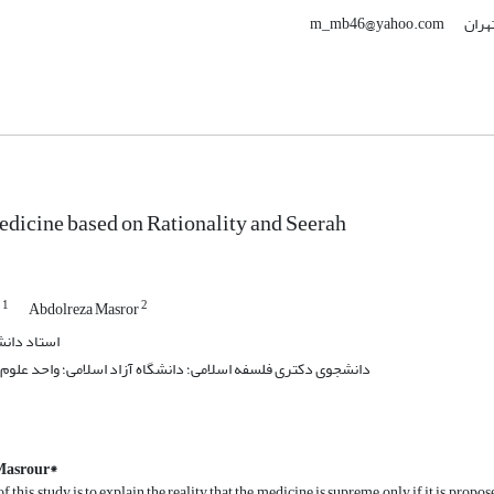
m_mb46@ya
icine based on Rationality and Seerah
1
2
i
Abdolreza Masror
استاد دانش
دانشجوی دکتری فلسفه اسلامی؛ دانشگاه آزاد اسلامی؛ واحد علوم 
Masrour
*
 this study is to explain the reality that the medicine is supreme, only if it is prop