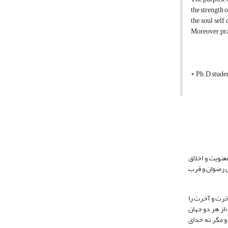
the strength o
the soul self
Moreover, pray
* Ph.D stude
عنویت و اخلاق
یل رضوان و قرب
 آخرت و آخرت را
«از هر دو جهان
 متعالی است. مگر نگفته‌اند: «راه‌ها به سوی خدا به شمار نفس‌های مردم است، و مگر خدا نفرموده است: {هُم درجاتٌ عند الله} (آل عمران: 3، آیه163) و مگر نه خدای