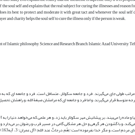
f the soul self and explains that the real subject for curing the illnesses and reason f
 does its best to protect and moderate it with great tact and whenever the soul sel
er and charity helps the soul self to cure the illness only if the person is weak.
nt of Islamic philosophy, Science and Research Branch, Islamic Azad Universi
 مراتب طولی جای می‌گیرند. فرد و جامعه سکولار، متسافل است. فرد و جامعه ای که به م
 درجه متوسط قرار می‌گیرند، و اما فرد و جامعه ای که مرامشان صبغة الله، و راهشان تحص
دنیا و ماده را می‌بیند، بر پیشانیش مهر سکولار باید زد، و هر علمی که می‌خواهد دنیا را به
ت می‌کند، و با گشودن هر گرهی و حل هر مشکلی گامی در مسیر قرب و رضوان بر می‌دارد و 
آزاد است» علم