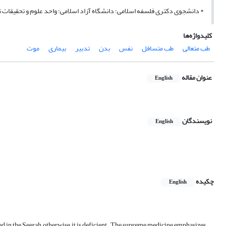
* دانشجوی دکتری فلسفه اسلامی؛ دانشگاه آزاد اسلامی؛ واحد علوم و تحقیقات تهران hoo.com
کلیدواژه‌ها
طب متعالی
طب متسافل
نفس
بدن
تدبیر
بیماری
موت
عنوان مقاله
English
نویسندگان
English
چکیده
English
osed in the Seerah, otherwise, it is deficient. The supreme medicine emphasizes