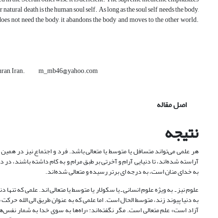
or natural death is the human soul self. As long as the soul self needs the body,
f does not need the body, it abandons the body and moves to the other world.
ty, Tehran, Iran. m_mb46@yahoo.com
اصل مقاله
نتیجه
هر علمی می‌تواند متسافل یا متوسط یا متعالی باشد. فرد و اجتماع نیز در همین
آراسته شده‌اند، تا دنیایی آرام و آخرتی بر طبق مرام و به کام داشته باشند، در
به خدای منان است، به درجه ای برتر رسیده و متعالی شده‌اند.
علوم نیز ـ به ویژه علوم انسانی ـ یا سکولار یا متوسط یا متعالی اند. علمی که تنها 
به دنیا پیوند زند، متوسط الحال است. اما علمی که به عنوان طریق الی الله حرک