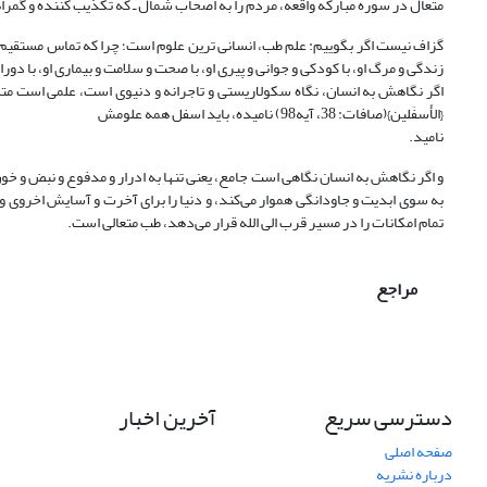
متعال در سوره مبارکه واقعه، مردم را به اصحاب شمال ـ که تکذیب کننده و گمراهند
گزاف نیست اگر بگوییم: علم طب، انسانی ترین علوم است؛ چرا که تماس مستقیم با انس
زندگی و مرگ او، با کودکی و جوانی و پیری او، با صحت و سلامت و بیماری او، با دوران 
{الأَسفَلین}(صافات: 38، آیه98) نامیده، باید اسفل همه علومش
نامید.
و اگر نگاهش به انسان نگاهی است جامع، یعنی تنها به ادرار و مدفوع و نبض و خون 
به سوی ابدیت و جاودانگی هموار می‌کند، و دنیا را برای آخرت و آسایش اخروی و 
تمام امکانات را در مسیر قرب الی الله قرار می‌دهد، طب متعالی است.
مراجع
دسترسی سریع
آخرین اخبار
صفحه اصلی
درباره نشریه