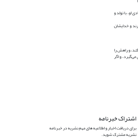
 او، با تولد و
لمی است متسافل، و همانگونه که برخی انسان‌ها در مرتبه {اسفل السافلین} (تین: 95، آیه5) قرار دارند و خدایشان
کند، و راهش را
می‌گیرد، و اگر
اشتراک خبرنامه
برای دریافت اخبار و اطلاعیه های مهم نشریه در خبرنامه
نشریه مشترک شوید.