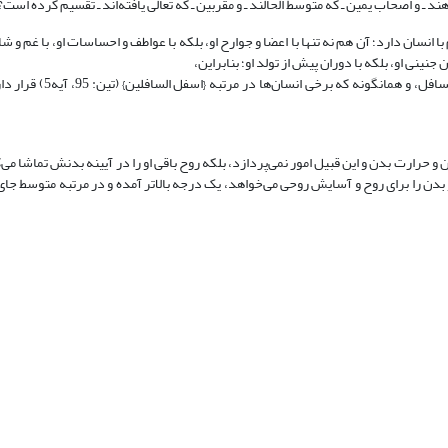
 ـ و اصحاب یمین ـ که متوسط الحالند ـ و مقربین ـ که تعالی یافته‌اند ـ تقسیم کرده است؟
ان دارد؛ آن هم نه تنها با اعضا و جوارح او، بلکه با عواطف و احساسات او، با غم و شادی
جنینی او، بلکه با دوران پیش از تولد او؛ بنابراین،
اگر نگاهش به انسان، نگاه سکولاریستی و تاجرانه و دنیوی است، ع
و حرارت بدن و این قبیل امور نمی‌پردازد، بلکه روح باقی او را در آیینه بدنش تماشا می‌
بدن را برای روح و آسایش روحی می‌خواهد، یک درجه بالاتر آمده و در مرتبه متوسط جای 