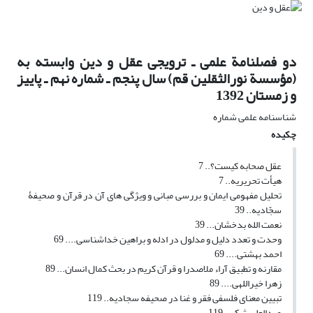
دو فصلنامة علمی ـ ترویجی عقل و دین وابسته به
(مؤسسة نورالثقلین قم) سال پنجم ـ شماره نهم ـ پاییز
و زمستان 1392
شناسنامه علمی شماره
چکیده
عقل صحابه کیست؟.. 7
هیأت تحریریه.. 7
تحلیل مفهومی ایمان و بررسی مبانی و ویژگی های آن در قرآن و صحیفۀ
سجّادیه.. 39
نعمت الله بدخشان... 39
وحدت و تعدد دلیل و مدلول در ادله و براهین خداشناسی.... 69
احمد بهشتی.... 69
مقارنه و تطبیق آراء ملاصدرا و قرآن کریم در بحث کمال انسان... 89
زهرا خیراللهی.... 89
تبیین معنای فلسفی فقر و غنا در صحیفه سجادیه.. 119
عبدالعلی شکر.. 119