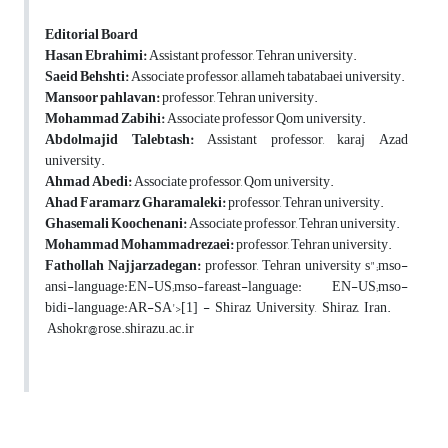
Editorial Board
Hasan Ebrahimi:
Assistant professor, Tehran university.
Saeid Behshti:
Associate professor, allameh tabatabaei university.
Mansoor pahlavan:
professor, Tehran university.
Mohammad Zabihi:
Associate professor Qom university.
Abdolmajid Talebtash:
Assistant professor, karaj Azad
university.
Ahmad Abedi:
Associate professor, Qom university.
Ahad Faramarz Gharamaleki:
professor, Tehran university.
Ghasemali Koochenani:
Associate professor, Tehran university.
Mohammad Mohammadrezaei:
professor, Tehran university.
Fathollah Najjarzadegan:
professor, Tehran university s";mso-
ansi-language:EN-US;mso-fareast-language: EN-US;mso-
bidi-language:AR-SA'>[1] - Shiraz University, Shiraz, Iran.
Ashokr@rose.shirazu.ac.ir