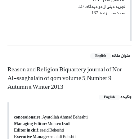
تجربه دینی از دو دیدگاه. 137
مجید محب زاده. 137
عنوان مقاله
English
Reason and Religion Biquartery journal of Nor
Al-ssaghalain of qom volume 5, Number 9
Autumn & Winter 2013
چکیده
English
concessionaire:
Ayatollah Ahmad Beheshti
Managing Editor:
Mohsen Izadi
Editor in chif:
saeid Beheshti
Executive Manager:
mahdi Behshti