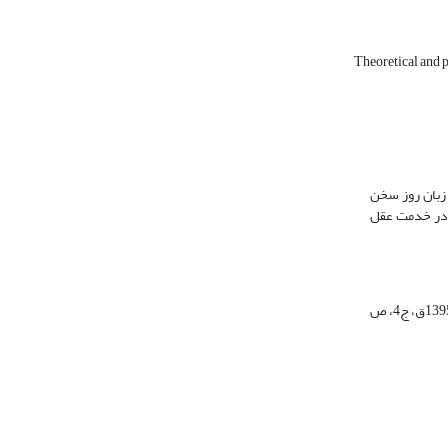
Theoretical and p
 زبان روز سخن
ت در خدمت عقل
غزالی گوید: عاقل کسی است که به سیدالعقلاء علی× تأسی جوید. همان که فرمود: «حق با رجال شناخته نمی‌شود. حق را بشناس، تا اهلش را بشناسی». (حسینی خطیب، 1395ق، ج4، ص