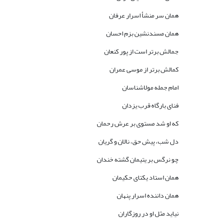
همان سر منشأ اسرار عرفان
همان مسندنشین بزم احسان
جمالش برتر است از پور کنعان
کمالش برتر از موسى عمران
امام جمله مولاشناسان
فناى بارگاه قرب یزدان
که او شد مستوى بر عرش رحمان
دل شب، پیش حق، نالان و گریان
چو نرگس بر یتیمان گشته خندان
همان استاد یکتاى حکیمان
همان داننده اسرار پنهان
نیاید مثل او در روزگاران