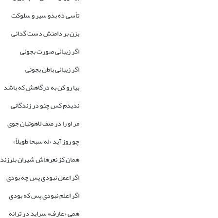
تأسى ده بدو سیر و سلوکت
بزن بر دامنش دست گدائى
اگر زیبائى صورت بجوئى
اگر زیبائى باطن بجوئى
بیا رو کن به درگاهش که باشد
ندیدم کس چنو در زندگانى
مر او را در صف لاهوتیان جوى
چو روز آید «له سبحا طویلاً»
همان کز نعره‏اش شیران بلرزند
اگر اعقل نبودى پس چه بودى
اگر اعلم نبودى پس که بودى
همى «عارف» سراید در ترانه