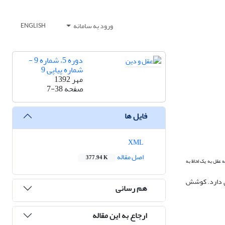
ورود به سامانه
ENGLISH
دوره 5، شماره 9 -
شماره پیاپی 9
مهر 1392
صفحه
7-38
فایل ها
XML
اصل مقاله
377.94 K
ه عقل به یک لحاظ به
رى دارد. کوشش
هم رسانی
ارجاع به این مقاله