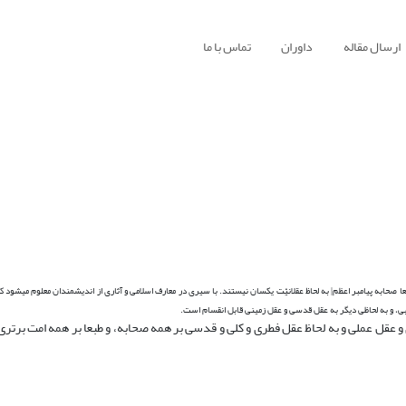
ارسال مقاله
داوران
تماس با ما
صحابه پیامبر اعظم| به لحاظ عقلانیّت یکسان نیستند. با سیرى در معارف اسلامى و آثارى از اندیشمندان معلوم مى‏شود ک
ابى، و به لحاظى دیگر به عقل قدسى و عقل زمینى قابل انقسام است.
ى و عقل عملى و به لحاظ عقل فطرى و کلى و قدسى بر همه صحابه، و طبعا بر همه امت برت