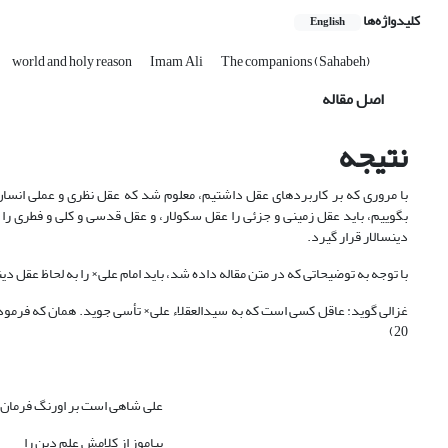
کلیدواژه‌ها
English
world and holy reason
Imam Ali
The companions (Sahabeh)
اصل مقاله
نتیجه
با مرورى که بر کاربردهاى عقل داشتیم، معلوم شد که عقل نظرى و عملى انسان
بگوییم، باید عقل زمینى و جزئى را عقل سکولار، و عقل قدسى و کلى و فطرى ر
دین‏سالار قرار گیرد.
با توجه به توضیحاتى که در متن مقاله داده شد، باید امام على× را به لحاظ عقل دین
20)
على شاهى است بر اورنگ فرمان
بیاموز از کلامش علم دین را