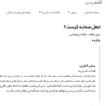
صفحه اصلی
مرور
اطلاعات نشریه
راهنمای نویسندگان
اعقل صحابه کیست ؟
نوع مقاله : مقاله پژوهشی
چکیده
سخن آغازین
هیأت تحریریه
یکى از فضائل برجسته آدمى عقلانیّت است. بدون شک، هر که عقلش کامل‏تر است، بر دیگران برترى دارد. قطعا 
عقل نظرى و عقل عملى، و به لحاظى دیگر به عقل جزئى و عقل کلّى، و به لحاظى دیگر به عقل فطرى و عقل اکتس
مدعاى این نوشتار این است که امام على× پس از پیامبر اعظم| به لحاظ عقل نظر
شده است که با بررسى شواهد و قرائن و ادله، مسأله این مقال اثبات گردد.