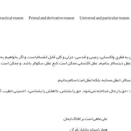
ractical reason
Primal and derivative reason
Universal and particular reason
 به فطرى واکتسابى، زمینى و قدسى، جزئى و کلى قابل انقسام است، و اگر بخواهیم به
ا عقل دین‏سالار بنامیم. عقل اکتسابى ممکن است تابع عقل سکولار باشد، و ممکن اس
‏سالار، اعقل صحابه، بلکه اعقل امت اسلام بدانیم.
على ماهى است بر افلاک ایمان
همان استاد دانایان قرآن