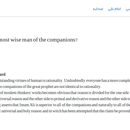
سى
امام على
صحابه
most wise man of the companions?
oard
tstanding virtues of human is rationality. Undoubtedly, everyone has a more complete 
e companions of the great prophet are not identical to rationality.
 moslem thinkers’ works becomes obvious that reason is divided for the one side to 
iversal reason and the other side to primal and derivative reason and the other side 
sserts that Imam Ali is superior to all of the companions and naturally to all of the
l, universal and holy reason, and in witch has been attempted that the claim be prov