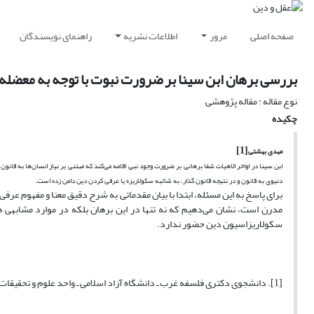
صفحه اصلی
مرور
اطلاعات نشریه
راهنمای نویسندگان
بررسی برهان ابن سینا بر ضرورت نبوت با توجه به معضله
نوع مقاله : مقاله پژوهشی
چکیده
[1]
مهدی بهشتی
ابن سینا در اواخر الاهیات شفا برهانی بر ضرورت وجود نبی اقامه می‌کند که مبتنی بر نیاز انسان‌ها به قانو
دنیوی به قانون و در نتیجه قانون گذار، به شائبه سکولاریزه یا عرفی کردن دین دامن زده است.
برای پاسخ به این مسئله، ابتدا با بیان مقدماتی به شرح دقیق معنا و مفهوم عرف
مدرن است، نشان می‌دهیم که نه تنها در این برهان بلکه در موارد مشابهی
سکولاریزاسیون دین حضور ندارد.
[1]. دانشجوی دکتری فلسفه غرب ـ دانشگاه آزاد اسلامی ـ واحد علوم و تحقیقات تهران mbeheshti92@yahoo.com