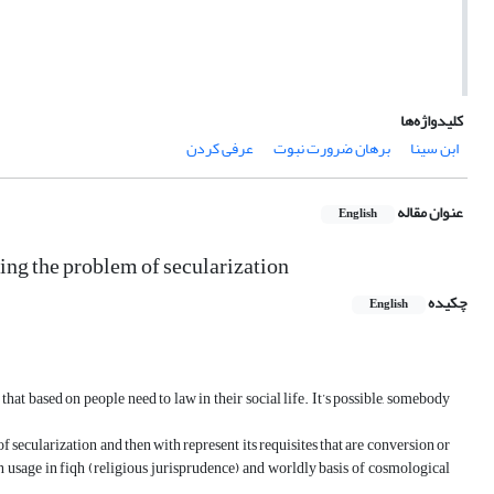
کلیدواژه‌ها
ابن سینا
برهان ضرورت نبوت
عرفی کردن
عنوان مقاله
English
ing the problem of secularization
چکیده
English
at based on people need to law in their social life. It’s possible, somebody
 secularization and then with represent its requisites that are conversion or
n usage in fiqh (religious jurisprudence) and worldly basis of cosmological