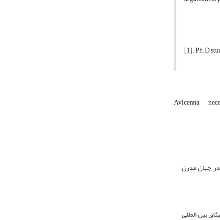
[1]. Ph.D st
Avicenna
nece
 در جهان مدرن
م میثاق بین المللی