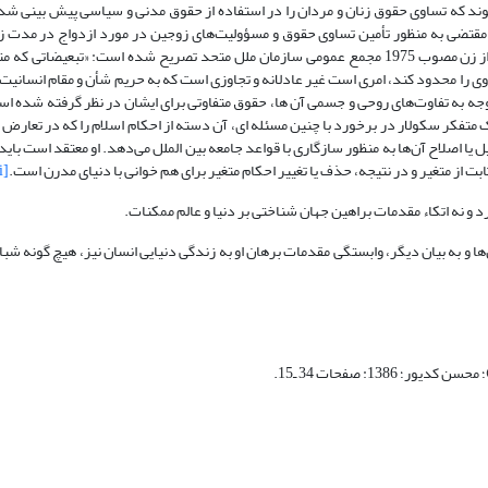
 میثاق متعهد می‌شوند که تساوی حقوق زنان و مردان را در استفاده از حقوق مدنی و سیاسی پیش بینی 
ر مقتضی به منظور تأمین تساوی حقوق و مسؤولیت‌های زوجین در مورد ازدواج در مدت 
انحلال آن اتخاذ خواهند کرد». همچنین در ماده اول اعلامیه جهانی رفع تبعیض از زن مصوب 1975 مجمع عمومی سازمان ملل متحد تصریح شده است
اوی را محدود کند، امری است غیر عادلانه و تجاوزی است که به حریم شأن و مقام انسانیت
 زن و مرد، با توجه به تفاوت‌های روحی و جسمی آن ها، حقوق متفاوتی برای ایشان در نظر گرفته شده ا
 متفکر سکولار در برخورد با چنین مسئله ای، آن دسته از احکام اسلام را که در تعارض ب
 یا اصلاح آن‌ها به منظور سازگاری با قواعد جامعه بین الملل می‌دهد. او معتقد است باید
ابت از متغیر و در نتیجه، حذف یا تغییر احکام متغیر برای هم خوانی با دنیای مدرن است.
[i]
 و نه اتکاء مقدمات براهین جهان شناختی بر دنیا و عالم ممکنات.
‌ها و به بیان دیگر، وابستگی مقدمات برهان او به زندگی دنیایی انسان نیز، هیچ گونه شب
138: صفحات 34 ـ15.