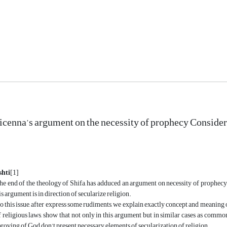
icenna’s argument on the necessity of prophecy Consider
shti
[1]
he end of the theology of Shifa, has adduced an argument on necessity of prophecy th
is argument is in direction of secularize religion.
o this issue, after express some rudiments, we explain exactly concept and meaning of
 religious laws, show that not only in this argument but in similar cases as commo
roving of God don’t present necessary elements of secularization of religion.