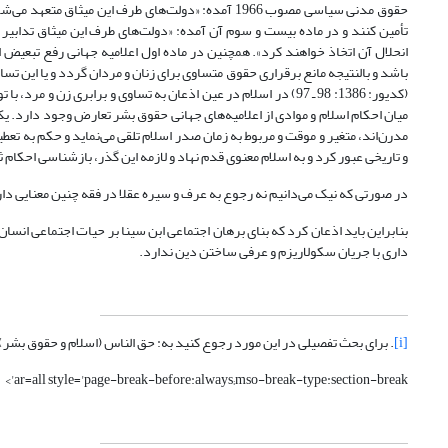
حقوق مدنی سیاسی مصوب 1966 آمده: «دولت‌های طرف این
تأمین کنند و در ماده بیست و سوم آن آمده: «دولت‌های طرف این میثاق تدابی
باشد و بالنتیجه مانع برقراری حقوق متساوی برای زنان و مردان گردد و یا این تس
(کدیور: 1386: 98 ـ 97) در اسلام در عین اذعان به تساوی و برابری
میان احکام اسلام و موادی از اعلامیه‌های جهانی حقوق بشر تعارض وجود دارد. یک
مدرن‌اند، متغیر و موقت و مربوط به زمان صدر اسلام تلقی می‌نماید و حکم به تعطیل
و تاریخی عبور کرد و به اسلام معنوی قدم نهاد و لازمه این گذر، بازشناسی احکام ث
در صورتی که نیک می‌دانیم نه رجوع به عرف و سیره عقلا در فقه چنین معنایی دارد
بنابراین باید اذعان کرد که بنای برهان اجتماعی ابن سینا بر حیات اجتماعی انسان
داری با جریان سکولاریزم و عرفی ساختن دین ندارد.
[i]
. برای بحث تفصیلی در این مورد رجوع کنید به: حق الناس (اسلام و حقوق بشر)؛ محسن کدیور؛ 6
ar=all style='page-break-before:always;mso-break-type:section-break'>