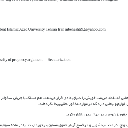
udent, Islamic Azad University, Tehran, Iran mbeheshti92@yahoo.com
ssity of prophecy argument
Secularization
رهانی که نقطه عزیمت خویش را دنیای مادی قرار می‌دهد، هم مسلک با جریان سکولار
وازم و تبعاتی دارد که در موارد مذکور تحقق پیدا نکرده‌اند.
ی حقوق زن و مرد در جهان مدرن اشاره کرد.
شر (1948) آمده است: «مرد و زن در ازدواج، در مدت زناشویی و در فسخ آن از حقوق مساوی برخوردارند». یا در ماده سو