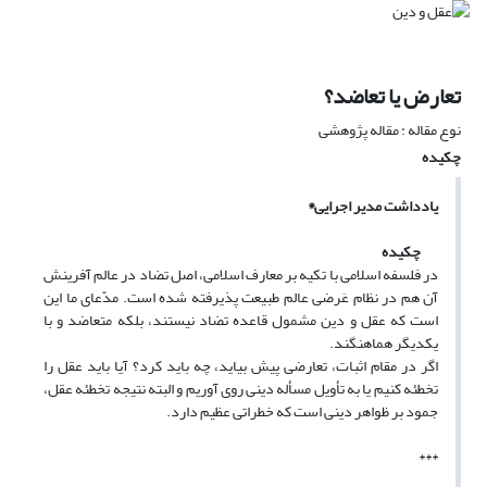
تعارض یا تعاضد؟
نوع مقاله : مقاله پژوهشی
چکیده
یادداشت مدیر اجرایی
*
چکیده
در فلسفه اسلامی با تکیه بر معارف اسلامی، اصل تضاد در عالم آفرینش
آن هم در نظام عَرضی عالم طبیعت پذیرفته شده است. مدّعای ما این
است که عقل و دین مشمول قاعده تضاد نیستند، بلکه متعاضد و با
یکدیگر هماهنگند.
اگر در مقام اثبات، تعارضی پیش بیاید، چه باید کرد؟ آیا باید عقل را
تخطئه کنیم یا به تأویل مسأله دینی روی آوریم و البته نتیجه تخطئه عقل،
جمود بر ظواهر دینی است که خطراتی عظیم دارد.
***