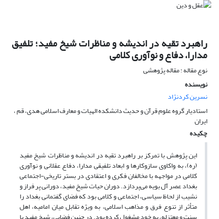
راهبرد تقیه در اندیشه و مناظرات شیخ مفید؛ تلفیق
مدارا، دفاع و نوآوری کلامی
نوع مقاله : مقاله پژوهشی
نویسنده
نسرین کردنژاد
استادیار گروه علوم قرآن و حدیث دانشکده الهیات و معارف اسلامی هدی، قم ،
ایران
چکیده
این پژوهش با تمرکز بر راهبرد تقیه در اندیشه و مناظرات شیخ مفید
(ره)، به واکاوی سازوکارها و ابعاد تلفیقی مدارا، دفاع عقلانی و نوآوری
کلامی در مواجهه با مخالفان فکری و اعتقادی در بستر تاریخی-اجتماعی
بغداد عصر آل بویه می‌پردازد. دوران حیات شیخ مفید، دورانی پر فراز و
نشیب از لحاظ سیاسی، اجتماعی و کلامی بود که فضای گفتمانی بغداد را
متأثر از تنوع فرق و مذاهب اسلامی، به ویژه تقابل میان امامیه، اهل
سنت و معتزله، به خود مشغول کرده بود. در چنین فضایی، شیخ مفید با