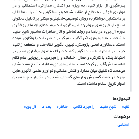
بهره‌گیری از ابزار تقیه، به ویژه در اشکال مداراتی، استدلالی و در
مواردی خوفی، به دفاع از عقاید شیعه و پاسخگویی به شبهات مخالفان
پرداخت.این نوشتار به روش توصیفی-تحلیلی و مبتنی بر تحلیل محتوای
منابع تاریخی و متون روایی؛ مبانی نظری تقیه، زمینه‌های اجتماعی و فکری
دوره آل بویه در بغداد و روند تعاملی و آثار مناظرات مشهور شیخ مفید
با شخصیت‌های مهم و تاثیرگذار با تمرکز بر عنصر تقیه را واکاوی نموده
است. دستاورد اصلی پژوهش، تبیین الگویی نظام‌مند و منعطف از تقیه
در بستر مناظرات است؛ الگویی که نه صرفاً به عنوان رفتاری مبتنی بر
احتیاط، بلکه با کارکردی فعال، خلاقانه و راهبردی، در پویایی علم کلام
امامیه نقش‌آفرینی کرده است. تحلیل موردی مناظرات شیخ مفید نشان
می‌دهد که تلفیق میان مدارا، واکنش عقلانی و نوآوری علمی، تأثیری قابل
توجه در حفظ، گسترش و ارتقای گفتمان شیعی در یکی از پیچیده‌ترین
ادوار تاریخ اسلام داشته است.
کلیدواژه‌ها
تقیه
شیخ مفید
راهبرد کلامی
مناظره
بغداد
آل بویه
موضوعات
اسلامی